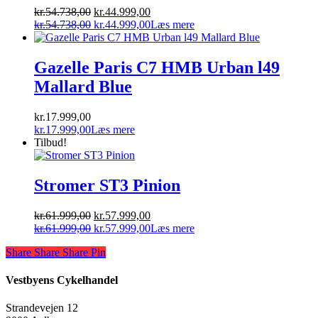
Den
Den
kr.
54.738,00
kr.
44.999,00
oprindelige
Den
aktuelle
Den
kr.
54.738,00
kr.
44.999,00
Læs mere
pris
oprindelige
pris
aktuelle
var:
pris
er:
pris
kr.54.738,00.
var:
kr.44.999,00.
er:
Gazelle Paris C7 HMB Urban l49
kr.54.738,00.
kr.44.999,00.
Mallard Blue
kr.
17.999,00
kr.
17.999,00
Læs mere
Tilbud!
Stromer ST3 Pinion
Den
Den
kr.
61.999,00
kr.
57.999,00
oprindelige
Den
aktuelle
Den
kr.
61.999,00
kr.
57.999,00
Læs mere
pris
oprindelige
pris
aktuelle
Share
Share
Share
Share
Pin
var:
pris
er:
pris
kr.61.999,00.
var:
kr.57.999,00.
er:
kr.61.999,00.
kr.57.999,00.
Vestbyens Cykelhandel
Strandevejen 12