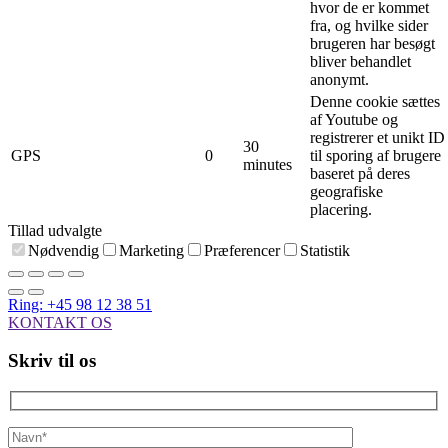
hvor de er kommet
fra, og hvilke sider
brugeren har besøgt
bliver behandlet
anonymt.
Denne cookie sættes
af Youtube og
registrerer et unikt ID
30
GPS
0
til sporing af brugere
minutes
baseret på deres
geografiske
placering.
Tillad udvalgte
Nødvendig
Marketing
Præferencer
Statistik
Ring: +45 98 12 38 51
KONTAKT OS
Skriv til os