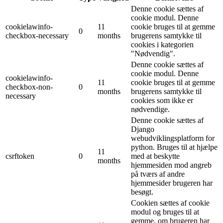
Denne cookie sættes af
cookie modul. Denne
cookielawinfo-
11
cookie bruges til at gemme
0
checkbox-necessary
months
brugerens samtykke til
cookies i kategorien
"Nødvendig".
Denne cookie sættes af
cookie modul. Denne
cookielawinfo-
11
cookie bruges til at gemme
checkbox-non-
0
months
brugerens samtykke til
necessary
cookies som ikke er
nødvendige.
Denne cookie sættes af
Django
webudviklingsplatform for
python. Bruges til at hjælpe
11
csrftoken
0
med at beskytte
months
hjemmesiden mod angreb
på tværs af andre
hjemmesider brugeren har
besøgt.
Cookien sættes af cookie
modul og bruges til at
gemme, om brugeren har