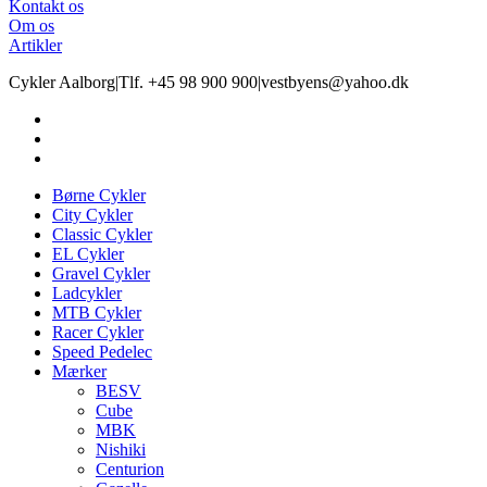
Kontakt os
Om os
Artikler
Cykler Aalborg
|
Tlf. +45 98 900 900
|
vestbyens@yahoo.dk
Børne Cykler
City Cykler
Classic Cykler
EL Cykler
Gravel Cykler
Ladcykler
MTB Cykler
Racer Cykler
Speed Pedelec
Mærker
BESV
Cube
MBK
Nishiki
Centurion