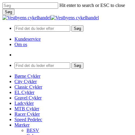
Skip
Hit enter to search or ESC to close
to
Søg
main
Close
content
Search
Søg
Kundeservice
Om os
search
Menu
Søg
search
Menu
Børne Cykler
City Cykler
Classic Cykler
EL Cykler
Gravel Cykler
Ladcykler
MTB Cykler
Racer Cykler
Speed Pedelec
Mærker
BESV