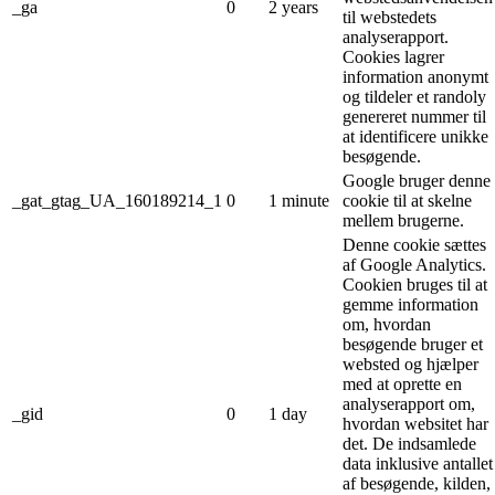
_ga
0
2 years
til webstedets
analyserapport.
Cookies lagrer
information anonymt
og tildeler et randoly
genereret nummer til
at identificere unikke
besøgende.
Google bruger denne
_gat_gtag_UA_160189214_1
0
1 minute
cookie til at skelne
mellem brugerne.
Denne cookie sættes
af Google Analytics.
Cookien bruges til at
gemme information
om, hvordan
besøgende bruger et
websted og hjælper
med at oprette en
analyserapport om,
_gid
0
1 day
hvordan websitet har
det. De indsamlede
data inklusive antallet
af besøgende, kilden,