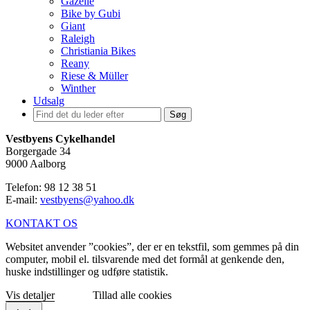
Gazelle
Bike by Gubi
Giant
Raleigh
Christiania Bikes
Reany
Riese & Müller
Winther
Udsalg
Søg
Vestbyens Cykelhandel
Borgergade 34
9000 Aalborg
Telefon: 98 12 38 51
E-mail:
vestbyens@yahoo.dk
KONTAKT OS
Websitet anvender ”cookies”, der er en tekstfil, som gemmes på din
computer, mobil el. tilsvarende med det formål at genkende den,
huske indstillinger og udføre statistik.
Vis detaljer
Tillad alle cookies