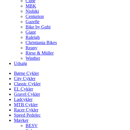
Cube
MBK
Nishiki
Centurion
Gazelle
Bike by Gubi
Giant
Raleigh
Christiania Bikes
Reany
Riese & Müller
Winther
Udsalg
Børne Cykler
City Cykler
Classic Cykler
EL Cykler
Gravel Cykler
Ladcykler
MTB Cykler
Racer Cykler
Speed Pedelec
Mærker
BESV