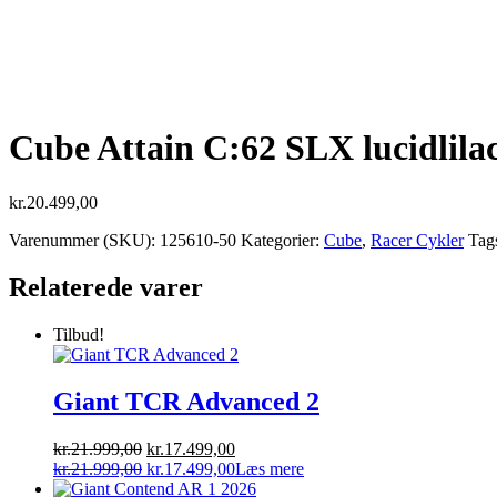
Cube Attain C:62 SLX lucidlila
kr.
20.499,00
Varenummer (SKU):
125610-50
Kategorier:
Cube
,
Racer Cykler
Tag
Relaterede varer
Tilbud!
Giant TCR Advanced 2
Den
Den
kr.
21.999,00
kr.
17.499,00
oprindelige
Den
aktuelle
Den
kr.
21.999,00
kr.
17.499,00
Læs mere
pris
oprindelige
pris
aktuelle