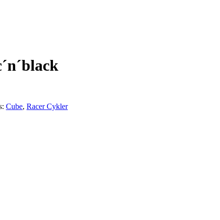
c´n´black
s:
Cube
,
Racer Cykler