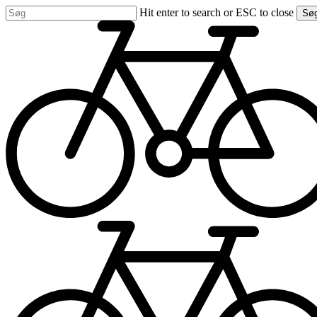
Skip
Hit enter to search or ESC to close
Sø
to
Close
main
Search
content