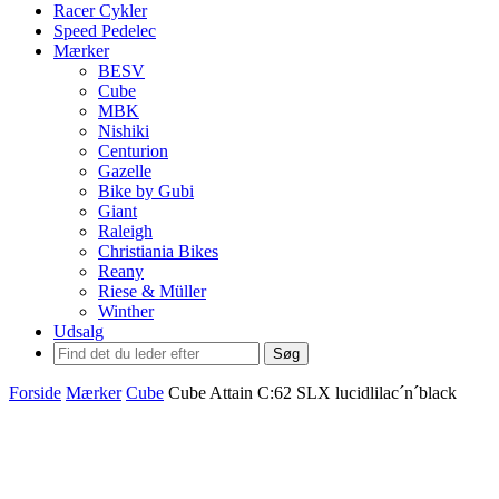
Racer Cykler
Speed Pedelec
Mærker
BESV
Cube
MBK
Nishiki
Centurion
Gazelle
Bike by Gubi
Giant
Raleigh
Christiania Bikes
Reany
Riese & Müller
Winther
Udsalg
Søg
Forside
Mærker
Cube
Cube Attain C:62 SLX lucidlilac´n´black