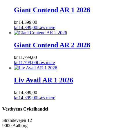
var:
pris
er:
pris
kr.21.999,00.
var:
kr.17.499,00.
er:
Giant Contend AR 1 2026
kr.21.999,00.
kr.17.499,00.
kr.
14.399,00
kr.
14.399,00
Læs mere
Giant Contend AR 2 2026
kr.
11.799,00
kr.
11.799,00
Læs mere
Liv Avail AR 1 2026
kr.
14.399,00
kr.
14.399,00
Læs mere
Vestbyens Cykelhandel
Strandevejen 12
9000 Aalborg