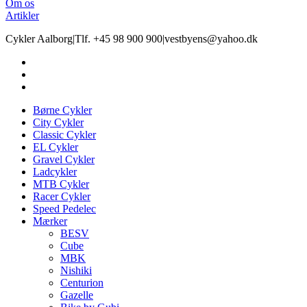
Om os
Artikler
Cykler Aalborg
|
Tlf. +45 98 900 900
|
vestbyens@yahoo.dk
Børne Cykler
City Cykler
Classic Cykler
EL Cykler
Gravel Cykler
Ladcykler
MTB Cykler
Racer Cykler
Speed Pedelec
Mærker
BESV
Cube
MBK
Nishiki
Centurion
Gazelle