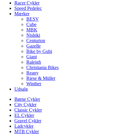
Racer Cykler
Speed Pedelec
Mærker
BESV
Cube
MBK
Nishiki
Centurion
Gazelle
Bike by Gubi
Giant
Raleigh
Christiania Bikes
Reany
Riese & Müller
Winther
Udsalg
Børne Cykler
City Cykler
Classic Cykler
EL Cykler
Gravel Cykler
Ladcykler
MTB Cykler