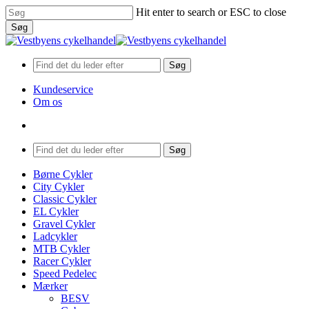
Skip
Hit enter to search or ESC to close
to
Søg
main
Close
content
Search
Søg
Kundeservice
Om os
search
Menu
Søg
search
Menu
Børne Cykler
City Cykler
Classic Cykler
EL Cykler
Gravel Cykler
Ladcykler
MTB Cykler
Racer Cykler
Speed Pedelec
Mærker
BESV