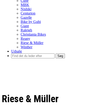
Cube
MBK
Nishiki
Centurion
Gazelle
Bike by Gubi
Giant
Raleigh
Christiania Bikes
Reany
Riese & Müller
Winther
Udsalg
Søg
Riese & Müller