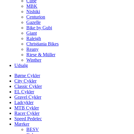
Cube
MBK
Nishiki
Centurion
Gazelle
Bike by Gubi
Giant
Raleigh
Christiania Bikes
Reany
Riese & Müller
Winther
Udsalg
Børne Cykler
City Cykler
Classic Cykler
EL Cykler
Gravel Cykler
Ladcykler
MTB Cykler
Racer Cykler
Speed Pedelec
Mærker
BESV