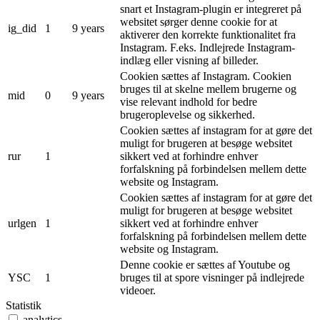
snart et Instagram-plugin er integreret på
websitet sørger denne cookie for at
ig_did
1
9 years
aktiverer den korrekte funktionalitet fra
Instagram. F.eks. Indlejrede Instagram-
indlæg eller visning af billeder.
Cookien sættes af Instagram. Cookien
bruges til at skelne mellem brugerne og
mid
0
9 years
vise relevant indhold for bedre
brugeroplevelse og sikkerhed.
Cookien sættes af instagram for at gøre det
muligt for brugeren at besøge websitet
rur
1
sikkert ved at forhindre enhver
forfalskning på forbindelsen mellem dette
website og Instagram.
Cookien sættes af instagram for at gøre det
muligt for brugeren at besøge websitet
urlgen
1
sikkert ved at forhindre enhver
forfalskning på forbindelsen mellem dette
website og Instagram.
Denne cookie er sættes af Youtube og
YSC
1
bruges til at spore visninger på indlejrede
videoer.
Statistik
analytics