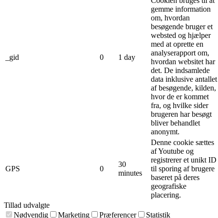
Cookien bruges til at
gemme information
om, hvordan
besøgende bruger et
websted og hjælper
med at oprette en
analyserapport om,
_gid
0
1 day
hvordan websitet har
det. De indsamlede
data inklusive antallet
af besøgende, kilden,
hvor de er kommet
fra, og hvilke sider
brugeren har besøgt
bliver behandlet
anonymt.
Denne cookie sættes
af Youtube og
registrerer et unikt ID
30
GPS
0
til sporing af brugere
minutes
baseret på deres
geografiske
placering.
Tillad udvalgte
Nødvendig
Marketing
Præferencer
Statistik