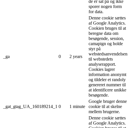
de er sat på og ikke
sporer nogen form
for data.
Denne cookie sættes
af Google Analytics.
Cookien bruges til at
beregne data om
besøgende, session,
camapign og holde
styr på
webstedsanvendelsen
_ga
0
2 years
til webstedets
analyserapport.
Cookies lagrer
information anonymt
og tildeler et randoly
genereret nummer til
at identificere unikke
besøgende.
Google bruger denne
_gat_gtag_UA_160189214_1
0
1 minute
cookie til at skelne
mellem brugerne.
Denne cookie sættes
af Google Analytics.