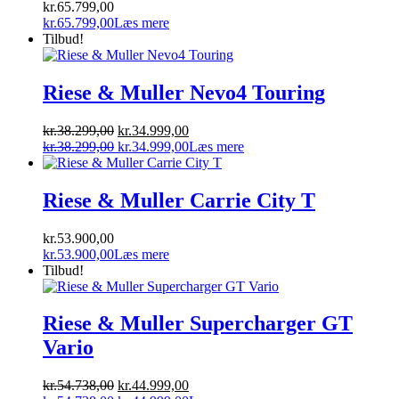
kr.
65.799,00
kr.
65.799,00
Læs mere
Tilbud!
Riese & Muller Nevo4 Touring
Den
Den
kr.
38.299,00
kr.
34.999,00
oprindelige
Den
aktuelle
Den
kr.
38.299,00
kr.
34.999,00
Læs mere
pris
oprindelige
pris
aktuelle
var:
pris
er:
pris
kr.38.299,00.
var:
kr.34.999,00.
er:
Riese & Muller Carrie City T
kr.38.299,00.
kr.34.999,00.
kr.
53.900,00
kr.
53.900,00
Læs mere
Tilbud!
Riese & Muller Supercharger GT
Vario
Den
Den
kr.
54.738,00
kr.
44.999,00