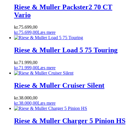
kr.52.798,00.
var:
kr.44.999,00.
er:
Riese & Muller Packster2 70 CT
kr.52.798,00.
kr.44.999,00.
Vario
kr.
75.699,00
kr.
75.699,00
Læs mere
Riese & Muller Load 5 75 Touring
kr.
71.999,00
kr.
71.999,00
Læs mere
Riese & Muller Cruiser Silent
kr.
38.000,00
kr.
38.000,00
Læs mere
Riese & Muller Charger 5 Pinion HS