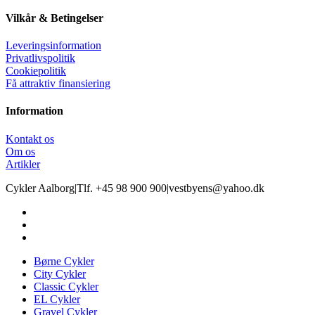
Vilkår & Betingelser
Leveringsinformation
Privatlivspolitik
Cookiepolitik
Få attraktiv finansiering
Information
Kontakt os
Om os
Artikler
Cykler Aalborg
|
Tlf. +45 98 900 900
|
vestbyens@yahoo.dk
Børne Cykler
City Cykler
Classic Cykler
EL Cykler
Gravel Cykler