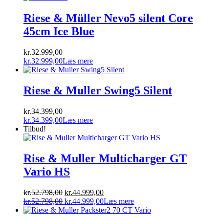
Riese & Müller Nevo5 silent Core
45cm Ice Blue
kr.
32.999,00
kr.
32.999,00
Læs mere
Riese & Muller Swing5 Silent
kr.
34.399,00
kr.
34.399,00
Læs mere
Tilbud!
Rise & Muller Multicharger GT
Vario HS
Den
Den
kr.
52.798,00
kr.
44.999,00
oprindelige
Den
aktuelle
Den
kr.
52.798,00
kr.
44.999,00
Læs mere
pris
oprindelige
pris
aktuelle
var:
pris
er:
pris