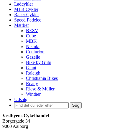
Ladcykler
MTB Cykler
Racer Cykler
Speed Pedelec
Mærker
BESV
Cube
MBK
Nishiki
Centurion
Gazelle
Bike by Gubi
Giant
Raleigh
Christiania Bikes
Reany
Riese & Müller
Winther
Udsalg
Søg
Vestbyens Cykelhandel
Borgergade 34
9000 Aalborg