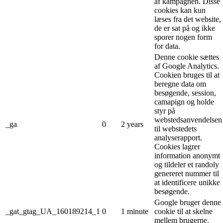
af kampagnen. Disse
cookies kan kun
læses fra det website,
de er sat på og ikke
sporer nogen form
for data.
Denne cookie sættes
af Google Analytics.
Cookien bruges til at
beregne data om
besøgende, session,
camapign og holde
styr på
webstedsanvendelsen
_ga
0
2 years
til webstedets
analyserapport.
Cookies lagrer
information anonymt
og tildeler et randoly
genereret nummer til
at identificere unikke
besøgende.
Google bruger denne
_gat_gtag_UA_160189214_1
0
1 minute
cookie til at skelne
mellem brugerne.