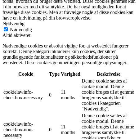
forstå, hvordan du bruger dette websted. Disse cookies gemmes kun
i din browser med dit samtykke. Du har også muligheden for at
fravælge disse cookies. Men at fravælge nogle af disse cookies kan
have en indvirkning på din browseroplevelse.
Nødvendig
Nødvendig
Altid aktiveret
Nødvendige cookies er absolut vigtige for, at webstedet fungerer
korrekt. Denne kategori inkluderer kun cookies, der sikrer
grundlæggende funktionaliteter og sikkerhedsfunktioner på
webstedet. Disse cookies gemmer ingen personlige oplysninger.
Cookie
Type
Varighed
Beskrivelse
Denne cookie sættes af
cookie modul. Denne
cookielawinfo-
11
cookie bruges til at gemme
0
checkbox-necessary
months
brugerens samtykke til
cookies i kategorien
"Nødvendig".
Denne cookie sættes af
cookie modul. Denne
cookielawinfo-
11
cookie bruges til at gemme
checkbox-non-
0
months
brugerens samtykke til
necessary
cookies som ikke er