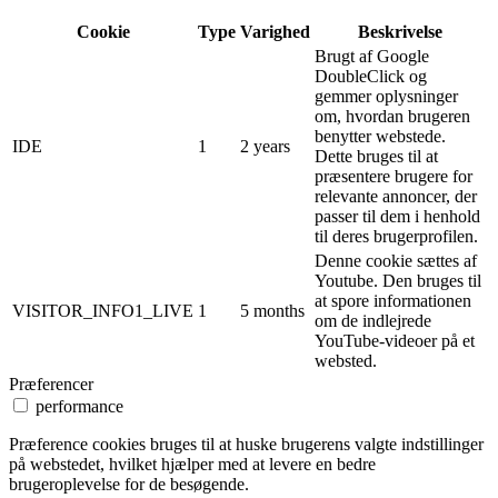
Cookie
Type
Varighed
Beskrivelse
Brugt af Google
DoubleClick og
gemmer oplysninger
om, hvordan brugeren
benytter webstede.
IDE
1
2 years
Dette bruges til at
præsentere brugere for
relevante annoncer, der
passer til dem i henhold
til deres brugerprofilen.
Denne cookie sættes af
Youtube. Den bruges til
at spore informationen
VISITOR_INFO1_LIVE
1
5 months
om de indlejrede
YouTube-videoer på et
websted.
Præferencer
performance
Præference cookies bruges til at huske brugerens valgte indstillinger
på webstedet, hvilket hjælper med at levere en bedre
brugeroplevelse for de besøgende.