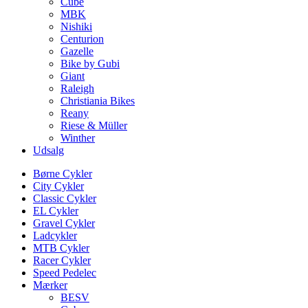
Cube
MBK
Nishiki
Centurion
Gazelle
Bike by Gubi
Giant
Raleigh
Christiania Bikes
Reany
Riese & Müller
Winther
Udsalg
Børne Cykler
City Cykler
Classic Cykler
EL Cykler
Gravel Cykler
Ladcykler
MTB Cykler
Racer Cykler
Speed Pedelec
Mærker
BESV