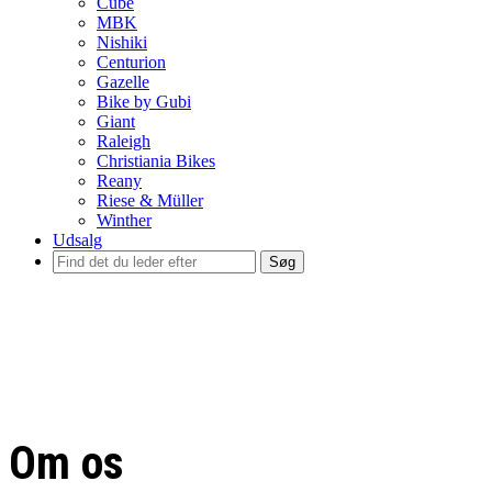
Cube
MBK
Nishiki
Centurion
Gazelle
Bike by Gubi
Giant
Raleigh
Christiania Bikes
Reany
Riese & Müller
Winther
Udsalg
Søg
Om os