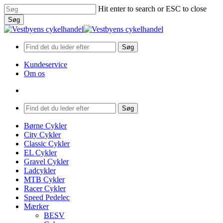
Skip
Hit enter to search or ESC to close
to
Søg
main
Close
content
Search
Søg
Kundeservice
Om os
search
Menu
Søg
search
Menu
Børne Cykler
City Cykler
Classic Cykler
EL Cykler
Gravel Cykler
Ladcykler
MTB Cykler
Racer Cykler
Speed Pedelec
Mærker
BESV