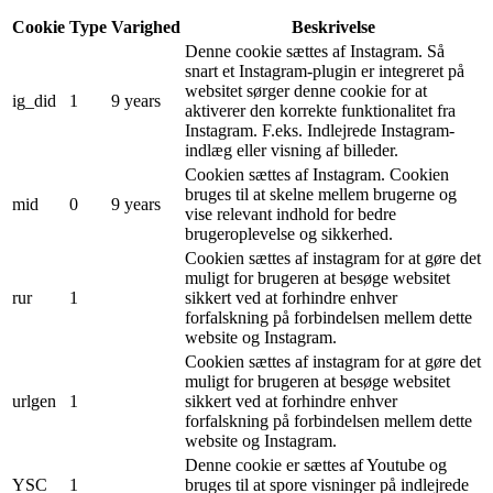
Cookie
Type
Varighed
Beskrivelse
Denne cookie sættes af Instagram. Så
snart et Instagram-plugin er integreret på
websitet sørger denne cookie for at
ig_did
1
9 years
aktiverer den korrekte funktionalitet fra
Instagram. F.eks. Indlejrede Instagram-
indlæg eller visning af billeder.
Cookien sættes af Instagram. Cookien
bruges til at skelne mellem brugerne og
mid
0
9 years
vise relevant indhold for bedre
brugeroplevelse og sikkerhed.
Cookien sættes af instagram for at gøre det
muligt for brugeren at besøge websitet
rur
1
sikkert ved at forhindre enhver
forfalskning på forbindelsen mellem dette
website og Instagram.
Cookien sættes af instagram for at gøre det
muligt for brugeren at besøge websitet
urlgen
1
sikkert ved at forhindre enhver
forfalskning på forbindelsen mellem dette
website og Instagram.
Denne cookie er sættes af Youtube og
YSC
1
bruges til at spore visninger på indlejrede