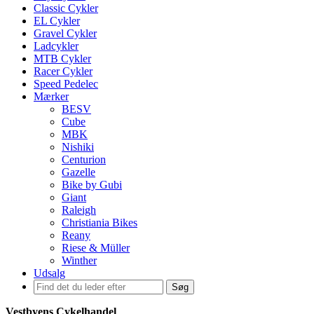
Classic Cykler
EL Cykler
Gravel Cykler
Ladcykler
MTB Cykler
Racer Cykler
Speed Pedelec
Mærker
BESV
Cube
MBK
Nishiki
Centurion
Gazelle
Bike by Gubi
Giant
Raleigh
Christiania Bikes
Reany
Riese & Müller
Winther
Udsalg
Søg
Vestbyens Cykelhandel