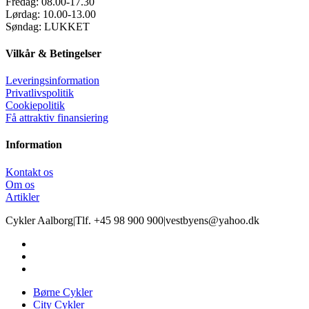
Fredag:
08.00-17.30
Lørdag:
10.00-13.00
Søndag:
LUKKET
Vilkår & Betingelser
Leveringsinformation
Privatlivspolitik
Cookiepolitik
Få attraktiv finansiering
Information
Kontakt os
Om os
Artikler
Cykler Aalborg
|
Tlf. +45 98 900 900
|
vestbyens@yahoo.dk
Børne Cykler
City Cykler