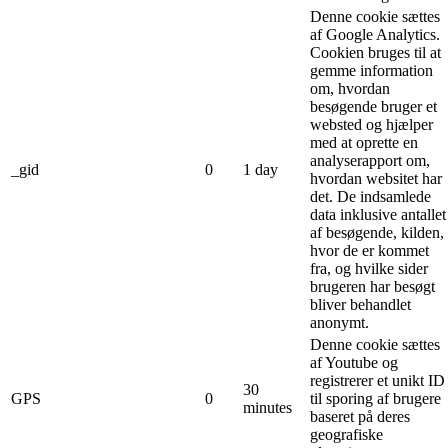
Denne cookie sættes
af Google Analytics.
Cookien bruges til at
gemme information
om, hvordan
besøgende bruger et
websted og hjælper
med at oprette en
analyserapport om,
_gid
0
1 day
hvordan websitet har
det. De indsamlede
data inklusive antallet
af besøgende, kilden,
hvor de er kommet
fra, og hvilke sider
brugeren har besøgt
bliver behandlet
anonymt.
Denne cookie sættes
af Youtube og
registrerer et unikt ID
30
GPS
0
til sporing af brugere
minutes
baseret på deres
geografiske