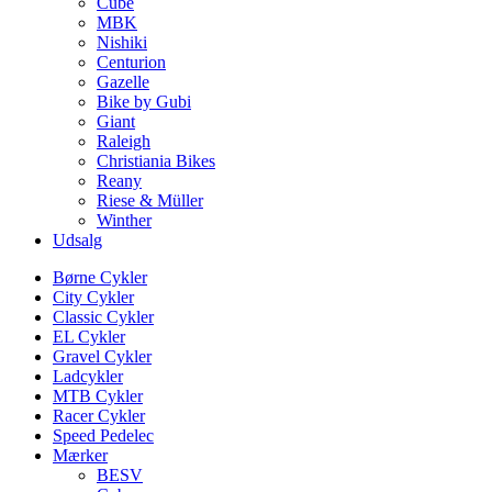
Cube
MBK
Nishiki
Centurion
Gazelle
Bike by Gubi
Giant
Raleigh
Christiania Bikes
Reany
Riese & Müller
Winther
Udsalg
Børne Cykler
City Cykler
Classic Cykler
EL Cykler
Gravel Cykler
Ladcykler
MTB Cykler
Racer Cykler
Speed Pedelec
Mærker
BESV