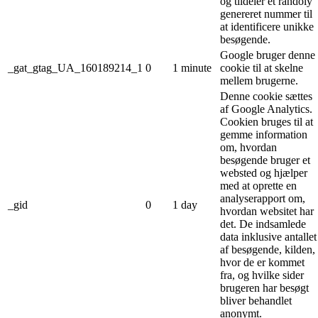
og tildeler et randoly
genereret nummer til
at identificere unikke
besøgende.
Google bruger denne
_gat_gtag_UA_160189214_1
0
1 minute
cookie til at skelne
mellem brugerne.
Denne cookie sættes
af Google Analytics.
Cookien bruges til at
gemme information
om, hvordan
besøgende bruger et
websted og hjælper
med at oprette en
analyserapport om,
_gid
0
1 day
hvordan websitet har
det. De indsamlede
data inklusive antallet
af besøgende, kilden,
hvor de er kommet
fra, og hvilke sider
brugeren har besøgt
bliver behandlet
anonymt.