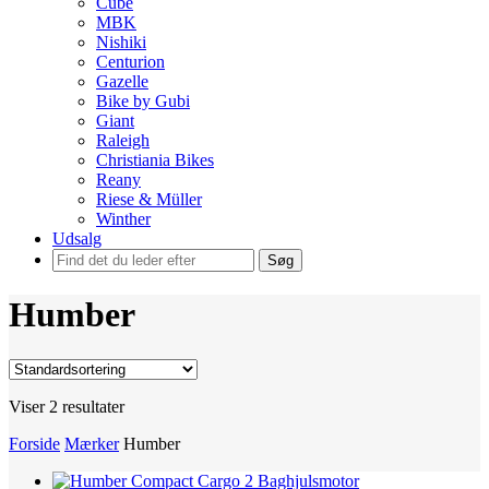
Cube
MBK
Nishiki
Centurion
Gazelle
Bike by Gubi
Giant
Raleigh
Christiania Bikes
Reany
Riese & Müller
Winther
Udsalg
Søg
Humber
Viser 2 resultater
Forside
Mærker
Humber