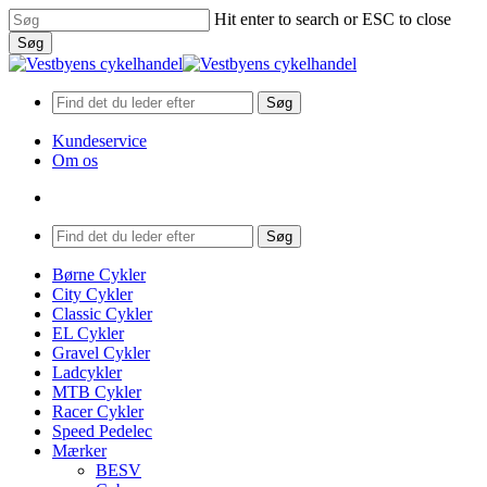
Skip
Hit enter to search or ESC to close
to
Søg
main
Close
content
Search
Søg
Kundeservice
Om os
search
Menu
Søg
search
Menu
Børne Cykler
City Cykler
Classic Cykler
EL Cykler
Gravel Cykler
Ladcykler
MTB Cykler
Racer Cykler
Speed Pedelec
Mærker
BESV