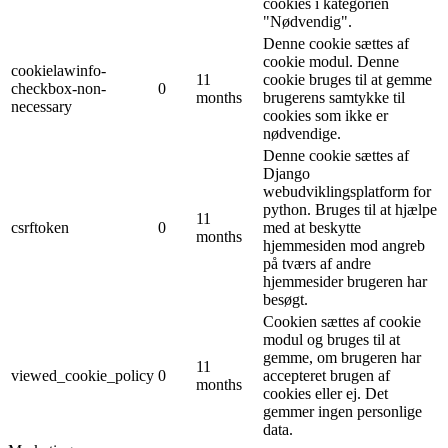
cookies i kategorien
"Nødvendig".
Denne cookie sættes af
cookie modul. Denne
cookielawinfo-
11
cookie bruges til at gemme
checkbox-non-
0
months
brugerens samtykke til
necessary
cookies som ikke er
nødvendige.
Denne cookie sættes af
Django
webudviklingsplatform for
python. Bruges til at hjælpe
11
csrftoken
0
med at beskytte
months
hjemmesiden mod angreb
på tværs af andre
hjemmesider brugeren har
besøgt.
Cookien sættes af cookie
modul og bruges til at
gemme, om brugeren har
11
viewed_cookie_policy
0
accepteret brugen af ​​
months
cookies eller ej. Det
gemmer ingen personlige
data.