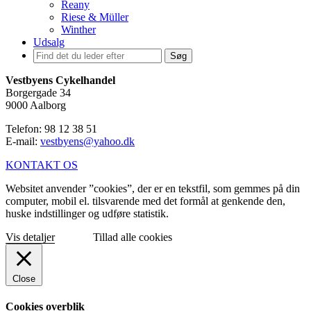
Reany
Riese & Müller
Winther
Udsalg
Søg
Vestbyens Cykelhandel
Borgergade 34
9000 Aalborg
Telefon: 98 12 38 51
E-mail:
vestbyens@yahoo.dk
KONTAKT OS
Websitet anvender ”cookies”, der er en tekstfil, som gemmes på din
computer, mobil el. tilsvarende med det formål at genkende den,
huske indstillinger og udføre statistik.
Vis detaljer
Tillad alle cookies
Close
Cookies overblik