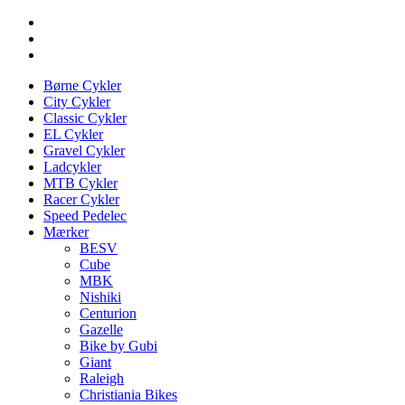
Børne Cykler
City Cykler
Classic Cykler
EL Cykler
Gravel Cykler
Ladcykler
MTB Cykler
Racer Cykler
Speed Pedelec
Mærker
BESV
Cube
MBK
Nishiki
Centurion
Gazelle
Bike by Gubi
Giant
Raleigh
Christiania Bikes