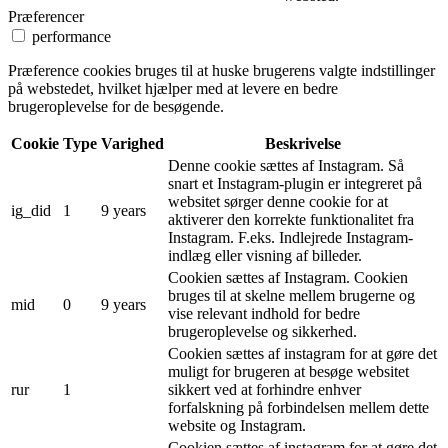
Præferencer
performance
Præference cookies bruges til at huske brugerens valgte indstillinger
på webstedet, hvilket hjælper med at levere en bedre
brugeroplevelse for de besøgende.
Cookie
Type
Varighed
Beskrivelse
Denne cookie sættes af Instagram. Så
snart et Instagram-plugin er integreret på
websitet sørger denne cookie for at
ig_did
1
9 years
aktiverer den korrekte funktionalitet fra
Instagram. F.eks. Indlejrede Instagram-
indlæg eller visning af billeder.
Cookien sættes af Instagram. Cookien
bruges til at skelne mellem brugerne og
mid
0
9 years
vise relevant indhold for bedre
brugeroplevelse og sikkerhed.
Cookien sættes af instagram for at gøre det
muligt for brugeren at besøge websitet
rur
1
sikkert ved at forhindre enhver
forfalskning på forbindelsen mellem dette
website og Instagram.
Cookien sættes af instagram for at gøre det