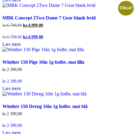
Tilbud!
MBK Concept 2Two Dame 7 Gear blank hvid
Den
Den
kr.
6.799,00
kr.
4.999,00
oprindelige
aktuelle
pris
pris
Den
Den
kr.
6.799,00
kr.
4.999,00
var:
er:
oprindelige
aktuelle
Læs mere
kr.6.799,00.
kr.4.999,00.
pris
pris
var:
er:
kr.6.799,00.
kr.4.999,00.
Winther 150 Pige 16in 1g fodbr. mat lilla
kr.
2.399,00
kr.
2.399,00
Læs mere
Winther 150 Dreng 16in 1g fodbr. mat blå
kr.
2.399,00
kr.
2.399,00
Læs mere