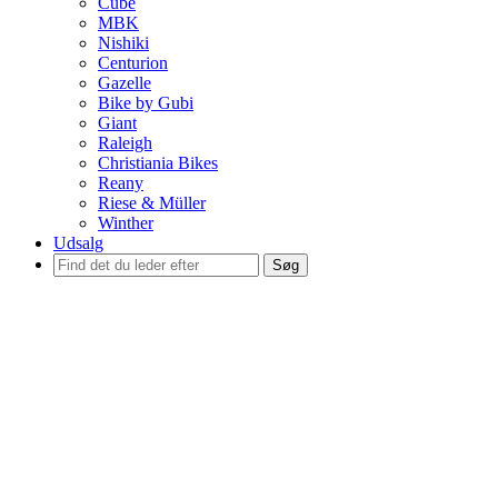
Cube
MBK
Nishiki
Centurion
Gazelle
Bike by Gubi
Giant
Raleigh
Christiania Bikes
Reany
Riese & Müller
Winther
Udsalg
Søg