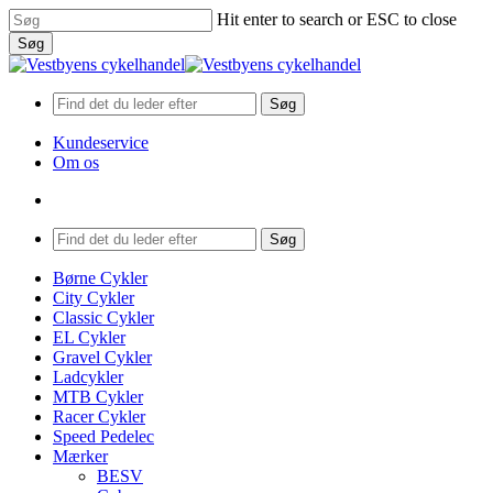
Skip
Hit enter to search or ESC to close
to
Søg
main
Close
content
Search
Søg
Kundeservice
Om os
search
Menu
Søg
search
Menu
Børne Cykler
City Cykler
Classic Cykler
EL Cykler
Gravel Cykler
Ladcykler
MTB Cykler
Racer Cykler
Speed Pedelec
Mærker
BESV