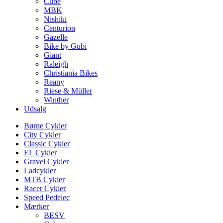
Cube
MBK
Nishiki
Centurion
Gazelle
Bike by Gubi
Giant
Raleigh
Christiania Bikes
Reany
Riese & Müller
Winther
Udsalg
Børne Cykler
City Cykler
Classic Cykler
EL Cykler
Gravel Cykler
Ladcykler
MTB Cykler
Racer Cykler
Speed Pedelec
Mærker
BESV