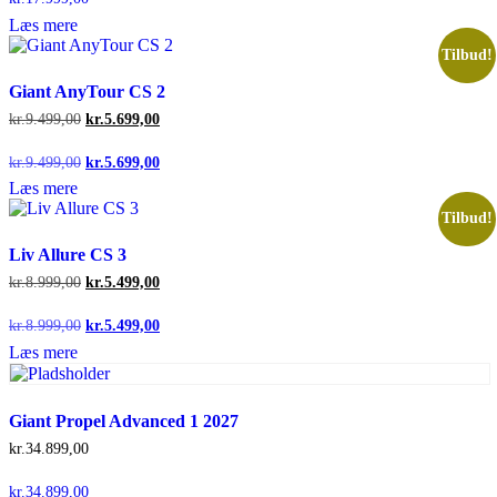
Læs mere
Tilbud!
Giant AnyTour CS 2
Den
Den
kr.
9.499,00
kr.
5.699,00
oprindelige
aktuelle
pris
pris
Den
Den
kr.
9.499,00
kr.
5.699,00
var:
er:
oprindelige
aktuelle
Læs mere
kr.9.499,00.
kr.5.699,00.
pris
pris
var:
er:
Tilbud!
kr.9.499,00.
kr.5.699,00.
Liv Allure CS 3
Den
Den
kr.
8.999,00
kr.
5.499,00
oprindelige
aktuelle
pris
pris
Den
Den
kr.
8.999,00
kr.
5.499,00
var:
er:
oprindelige
aktuelle
Læs mere
kr.8.999,00.
kr.5.499,00.
pris
pris
var:
er:
kr.8.999,00.
kr.5.499,00.
Giant Propel Advanced 1 2027
kr.
34.899,00
kr.
34.899,00