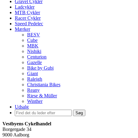
Gravel Cykler
Ladcykler
MTB Cykler
Racer Cykler
Speed Pedelec
Mærker
BESV
Cube
MBK
Nishiki
Centurion
Gazelle
Bike by Gubi
Giant
Raleigh
Christiania Bikes
Reany
Riese & Müller
Winther
Udsalg
Søg
Vestbyens Cykelhandel
Borgergade 34
9000 Aalborg