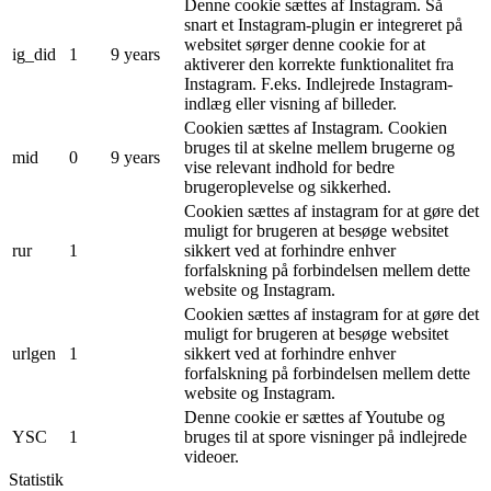
Denne cookie sættes af Instagram. Så
snart et Instagram-plugin er integreret på
websitet sørger denne cookie for at
ig_did
1
9 years
aktiverer den korrekte funktionalitet fra
Instagram. F.eks. Indlejrede Instagram-
indlæg eller visning af billeder.
Cookien sættes af Instagram. Cookien
bruges til at skelne mellem brugerne og
mid
0
9 years
vise relevant indhold for bedre
brugeroplevelse og sikkerhed.
Cookien sættes af instagram for at gøre det
muligt for brugeren at besøge websitet
rur
1
sikkert ved at forhindre enhver
forfalskning på forbindelsen mellem dette
website og Instagram.
Cookien sættes af instagram for at gøre det
muligt for brugeren at besøge websitet
urlgen
1
sikkert ved at forhindre enhver
forfalskning på forbindelsen mellem dette
website og Instagram.
Denne cookie er sættes af Youtube og
YSC
1
bruges til at spore visninger på indlejrede
videoer.
Statistik