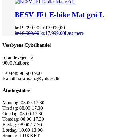
var:
pris
er:
pris
kr.19.999,00.
var:
kr.17.999,00.
er:
kr.19.999,00.
kr.17.999,00.
BESV JF1 E-bike Mat grå L
Den
Den
kr.
19.999,00
kr.
17.999,00
oprindelige
Den
aktuelle
Den
kr.
19.999,00
kr.
17.999,00
Læs mere
pris
oprindelige
pris
aktuelle
var:
pris
er:
pris
Vestbyens Cykelhandel
kr.19.999,00.
var:
kr.17.999,00.
er:
kr.19.999,00.
kr.17.999,00.
Strandevejen 12
9000 Aalborg
Telefon: 98 900 900
E-mail: vestbyens@yahoo.dk
Åbningstider
Mandag:
08.00-17.30
Tirsdag:
08.00-17.30
Onsdag:
08.00-17.30
Torsdag:
08.00-17.30
Fredag:
08.00-17.30
Lørdag:
10.00-13.00
Søndag:
LUKKET