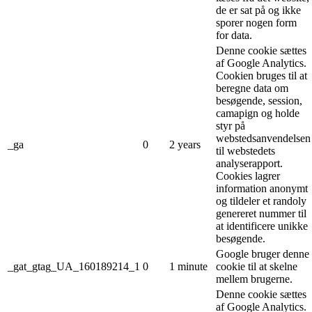
de er sat på og ikke
sporer nogen form
for data.
Denne cookie sættes
af Google Analytics.
Cookien bruges til at
beregne data om
besøgende, session,
camapign og holde
styr på
webstedsanvendelsen
_ga
0
2 years
til webstedets
analyserapport.
Cookies lagrer
information anonymt
og tildeler et randoly
genereret nummer til
at identificere unikke
besøgende.
Google bruger denne
_gat_gtag_UA_160189214_1
0
1 minute
cookie til at skelne
mellem brugerne.
Denne cookie sættes
af Google Analytics.