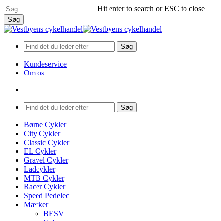
Skip
Hit enter to search or ESC to close
to
Søg
main
Close
content
Search
Søg
Kundeservice
Om os
search
Menu
Søg
search
Menu
Børne Cykler
City Cykler
Classic Cykler
EL Cykler
Gravel Cykler
Ladcykler
MTB Cykler
Racer Cykler
Speed Pedelec
Mærker
BESV