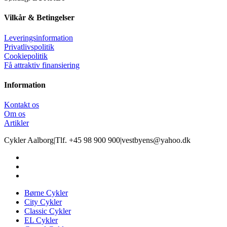
Vilkår & Betingelser
Leveringsinformation
Privatlivspolitik
Cookiepolitik
Få attraktiv finansiering
Information
Kontakt os
Om os
Artikler
Cykler Aalborg
|
Tlf. +45 98 900 900
|
vestbyens@yahoo.dk
Børne Cykler
City Cykler
Classic Cykler
EL Cykler