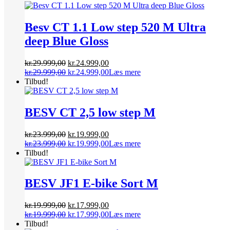
Besv CT 1.1 Low step 520 M Ultra
deep Blue Gloss
Den
Den
kr.
29.999,00
kr.
24.999,00
oprindelige
Den
aktuelle
Den
kr.
29.999,00
kr.
24.999,00
Læs mere
pris
oprindelige
pris
aktuelle
Tilbud!
var:
pris
er:
pris
kr.29.999,00.
var:
kr.24.999,00.
er:
kr.29.999,00.
kr.24.999,00.
BESV CT 2,5 low step M
Den
Den
kr.
23.999,00
kr.
19.999,00
oprindelige
Den
aktuelle
Den
kr.
23.999,00
kr.
19.999,00
Læs mere
pris
oprindelige
pris
aktuelle
Tilbud!
var:
pris
er:
pris
kr.23.999,00.
var:
kr.19.999,00.
er:
kr.23.999,00.
kr.19.999,00.
BESV JF1 E-bike Sort M
Den
Den
kr.
19.999,00
kr.
17.999,00
oprindelige
Den
aktuelle
Den
kr.
19.999,00
kr.
17.999,00
Læs mere
pris
oprindelige
pris
aktuelle
Tilbud!