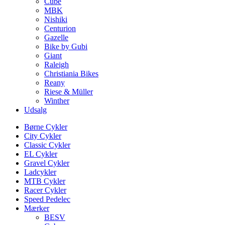
Cube
MBK
Nishiki
Centurion
Gazelle
Bike by Gubi
Giant
Raleigh
Christiania Bikes
Reany
Riese & Müller
Winther
Udsalg
Børne Cykler
City Cykler
Classic Cykler
EL Cykler
Gravel Cykler
Ladcykler
MTB Cykler
Racer Cykler
Speed Pedelec
Mærker
BESV