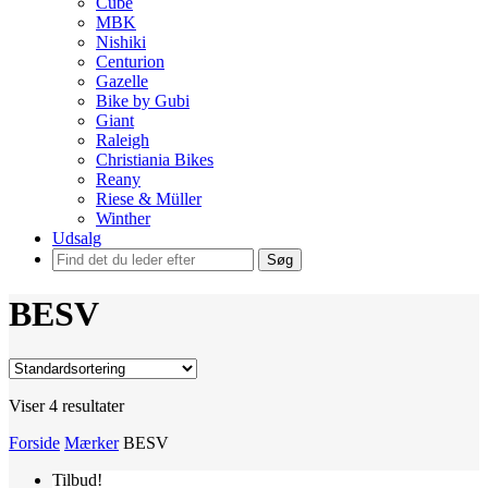
Cube
MBK
Nishiki
Centurion
Gazelle
Bike by Gubi
Giant
Raleigh
Christiania Bikes
Reany
Riese & Müller
Winther
Udsalg
Søg
BESV
Viser 4 resultater
Forside
Mærker
BESV
Tilbud!