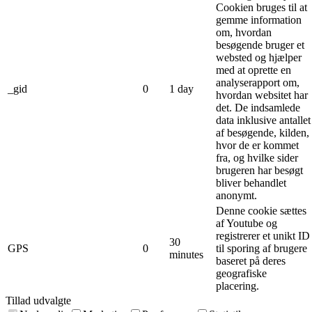
Cookien bruges til at
gemme information
om, hvordan
besøgende bruger et
websted og hjælper
med at oprette en
analyserapport om,
_gid
0
1 day
hvordan websitet har
det. De indsamlede
data inklusive antallet
af besøgende, kilden,
hvor de er kommet
fra, og hvilke sider
brugeren har besøgt
bliver behandlet
anonymt.
Denne cookie sættes
af Youtube og
registrerer et unikt ID
30
GPS
0
til sporing af brugere
minutes
baseret på deres
geografiske
placering.
Tillad udvalgte