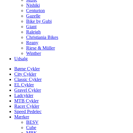
Nishiki
Centurion
Gazelle
Bike by Gubi
Giant
Raleigh
Christiania Bikes
Reany
Riese & Müller
Winther
Udsalg
Børne Cykler
City Cykler
Classic Cykler
EL Cykler
Gravel Cykler
Ladcykler
MTB Cykler
Racer Cykler
Speed Pedelec
Mærker
BESV
Cube
MBK