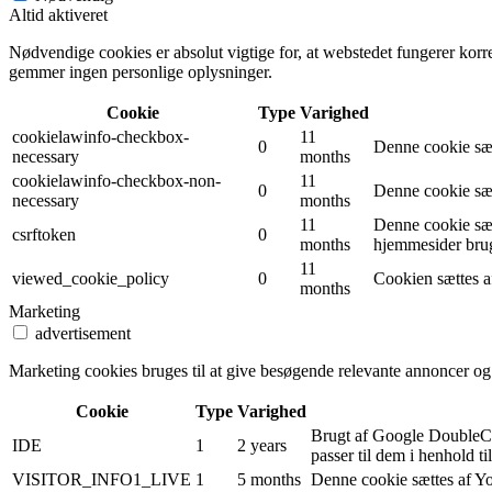
Altid aktiveret
Nødvendige cookies er absolut vigtige for, at webstedet fungerer korr
gemmer ingen personlige oplysninger.
Cookie
Type
Varighed
cookielawinfo-checkbox-
11
0
Denne cookie sæt
necessary
months
cookielawinfo-checkbox-non-
11
0
Denne cookie sæt
necessary
months
11
Denne cookie sæt
csrftoken
0
months
hjemmesider brug
11
viewed_cookie_policy
0
Cookien sættes af
months
Marketing
advertisement
Marketing cookies bruges til at give besøgende relevante annoncer og
Cookie
Type
Varighed
Brugt af Google DoubleCli
IDE
1
2 years
passer til dem i henhold ti
VISITOR_INFO1_LIVE
1
5 months
Denne cookie sættes af Yo