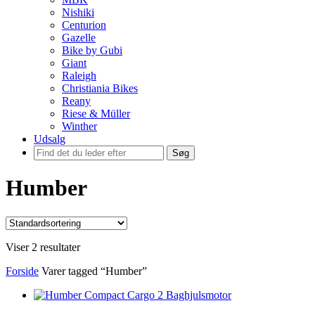
Nishiki
Centurion
Gazelle
Bike by Gubi
Giant
Raleigh
Christiania Bikes
Reany
Riese & Müller
Winther
Udsalg
Søg
Humber
Viser 2 resultater
Forside
Varer tagged “Humber”