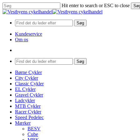
Skip
Hit enter to search or ESC to close
Sø
to
Close
main
Search
content
Søg
Kundeservice
Om os
search
Menu
Søg
search
Menu
Børne Cykler
City Cykler
Classic Cykler
EL Cykler
Gravel Cykler
Ladcykler
MTB Cykler
Racer Cykler
Speed Pedelec
Mærker
BESV
Cube
MBK