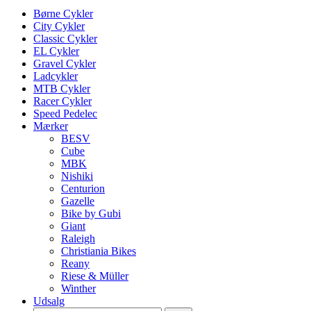
Børne Cykler
City Cykler
Classic Cykler
EL Cykler
Gravel Cykler
Ladcykler
MTB Cykler
Racer Cykler
Speed Pedelec
Mærker
BESV
Cube
MBK
Nishiki
Centurion
Gazelle
Bike by Gubi
Giant
Raleigh
Christiania Bikes
Reany
Riese & Müller
Winther
Udsalg