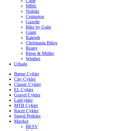
Cube
MBK
Nishiki
Centurion
Gazelle
Bike by Gubi
Giant
Raleigh
Christiania Bikes
Reany
Riese & Müller
Winther
Udsalg
Børne Cykler
City Cykler
Classic Cykler
EL Cykler
Gravel Cykler
Ladcykler
MTB Cykler
Racer Cykler
Speed Pedelec
Mærker
BESV