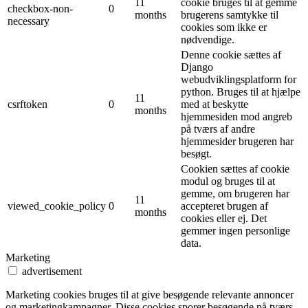
11
cookie bruges til at gemme
checkbox-non-
0
months
brugerens samtykke til
necessary
cookies som ikke er
nødvendige.
Denne cookie sættes af
Django
webudviklingsplatform for
python. Bruges til at hjælpe
11
csrftoken
0
med at beskytte
months
hjemmesiden mod angreb
på tværs af andre
hjemmesider brugeren har
besøgt.
Cookien sættes af cookie
modul og bruges til at
gemme, om brugeren har
11
viewed_cookie_policy
0
accepteret brugen af ​​
months
cookies eller ej. Det
gemmer ingen personlige
data.
Marketing
advertisement
Marketing cookies bruges til at give besøgende relevante annoncer
og marketingkampagner. Disse cookies sporer besøgende på tværs