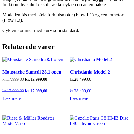
funktion, hvis du fx skal trække cyklen op ad en bakke.
Modellen fås med både forhjulsmotor (Flow E1) og centermotor
(Flow E2).
Cyklen kommer med kurv som standard.
Relaterede varer
Moustache Samedi 28.1 open
Christiania Model 2
Den
Den
kr.
17.999,00
kr.
15.999,00
kr.
28.499,00
oprindelige
aktuelle
pris
pris
Den
Den
kr.
17.999,00
kr.
15.999,00
kr.
28.499,00
var:
er:
oprindelige
aktuelle
Læs mere
Læs mere
kr.17.999,00.
kr.15.999,00.
pris
pris
var:
er:
kr.17.999,00.
kr.15.999,00.