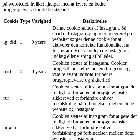
på webstedet, hvilket hjælper med at levere en bedre
brugeroplevelse for de besøgende.
Cookie
Type
Varighed
Beskrivelse
Denne cookie sættes af Instagram. Så
snart et Instagram-plugin er integreret på
websitet sørger denne cookie for at
ig_did
1
9 years
aktiverer den korrekte funktionalitet fra
Instagram. F.eks. Indlejrede Instagram-
indlæg eller visning af billeder.
Cookien sættes af Instagram. Cookien
bruges til at skelne mellem brugerne og
mid
0
9 years
vise relevant indhold for bedre
brugeroplevelse og sikkerhed.
Cookien sættes af instagram for at gøre det
muligt for brugeren at besøge websitet
rur
1
sikkert ved at forhindre enhver
forfalskning på forbindelsen mellem dette
website og Instagram.
Cookien sættes af instagram for at gøre det
muligt for brugeren at besøge websitet
urlgen
1
sikkert ved at forhindre enhver
forfalskning på forbindelsen mellem dette
website og Instagram.