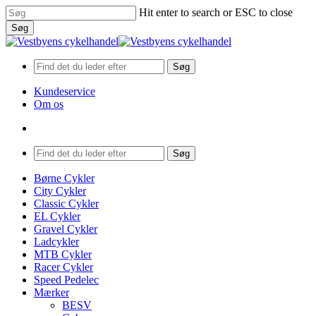
Skip
Hit enter to search or ESC to close
to
Søg
main
Close
content
Search
Søg
Kundeservice
Om os
search
Menu
Søg
search
Menu
Børne Cykler
City Cykler
Classic Cykler
EL Cykler
Gravel Cykler
Ladcykler
MTB Cykler
Racer Cykler
Speed Pedelec
Mærker
BESV