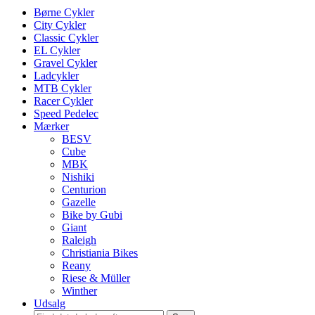
Børne Cykler
City Cykler
Classic Cykler
EL Cykler
Gravel Cykler
Ladcykler
MTB Cykler
Racer Cykler
Speed Pedelec
Mærker
BESV
Cube
MBK
Nishiki
Centurion
Gazelle
Bike by Gubi
Giant
Raleigh
Christiania Bikes
Reany
Riese & Müller
Winther
Udsalg