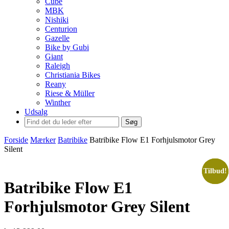
Cube
MBK
Nishiki
Centurion
Gazelle
Bike by Gubi
Giant
Raleigh
Christiania Bikes
Reany
Riese & Müller
Winther
Udsalg
Søg
Forside
Mærker
Batribike
Batribike Flow E1 Forhjulsmotor Grey
Silent
Tilbud!
Tilbud!
Batribike Flow E1
Forhjulsmotor Grey Silent