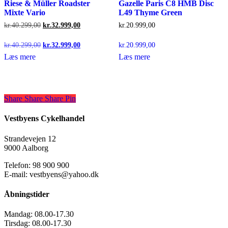
Riese & Müller Roadster
Gazelle Paris C8 HMB Disc
Mixte Vario
L49 Thyme Green
Den
Den
kr.
40.299,00
kr.
32.999,00
kr.
20.999,00
oprindelige
aktuelle
pris
pris
Den
Den
kr.
40.299,00
kr.
32.999,00
kr.
20.999,00
var:
er:
oprindelige
aktuelle
Læs mere
Læs mere
kr.40.299,00.
kr.32.999,00.
pris
pris
var:
er:
kr.40.299,00.
kr.32.999,00.
Share
Share
Share
Share
Pin
Vestbyens Cykelhandel
Strandevejen 12
9000 Aalborg
Telefon: 98 900 900
E-mail: vestbyens@yahoo.dk
Åbningstider
Mandag:
08.00-17.30
Tirsdag:
08.00-17.30