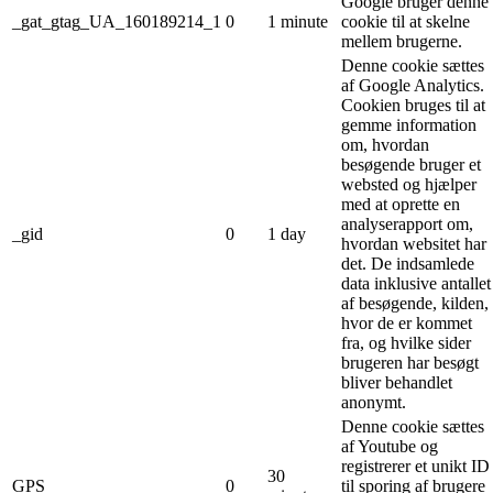
Google bruger denne
_gat_gtag_UA_160189214_1
0
1 minute
cookie til at skelne
mellem brugerne.
Denne cookie sættes
af Google Analytics.
Cookien bruges til at
gemme information
om, hvordan
besøgende bruger et
websted og hjælper
med at oprette en
analyserapport om,
_gid
0
1 day
hvordan websitet har
det. De indsamlede
data inklusive antallet
af besøgende, kilden,
hvor de er kommet
fra, og hvilke sider
brugeren har besøgt
bliver behandlet
anonymt.
Denne cookie sættes
af Youtube og
registrerer et unikt ID
30
GPS
0
til sporing af brugere