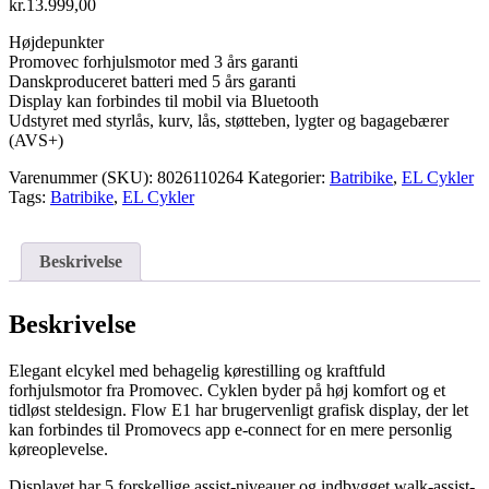
kr.
13.999,00
Højdepunkter
Promovec forhjulsmotor med 3 års garanti
Danskproduceret batteri med 5 års garanti
Display kan forbindes til mobil via Bluetooth
Udstyret med styrlås, kurv, lås, støtteben, lygter og bagagebærer
(AVS+)
Varenummer (SKU):
8026110264
Kategorier:
Batribike
,
EL Cykler
Tags:
Batribike
,
EL Cykler
Beskrivelse
Beskrivelse
Elegant elcykel med behagelig kørestilling og kraftfuld
forhjulsmotor fra Promovec. Cyklen byder på høj komfort og et
tidløst steldesign. Flow E1 har brugervenligt grafisk display, der let
kan forbindes til Promovecs app e-connect for en mere personlig
køreoplevelse.
Displayet har 5 forskellige assist-niveauer og indbygget walk-assist-