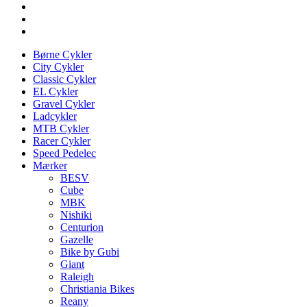
Børne Cykler
City Cykler
Classic Cykler
EL Cykler
Gravel Cykler
Ladcykler
MTB Cykler
Racer Cykler
Speed Pedelec
Mærker
BESV
Cube
MBK
Nishiki
Centurion
Gazelle
Bike by Gubi
Giant
Raleigh
Christiania Bikes
Reany