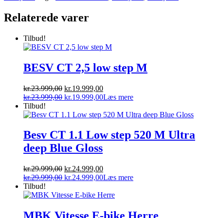
Relaterede varer
Tilbud!
BESV CT 2,5 low step M
Den
Den
kr.
23.999,00
kr.
19.999,00
oprindelige
Den
aktuelle
Den
kr.
23.999,00
kr.
19.999,00
Læs mere
pris
oprindelige
pris
aktuelle
Tilbud!
var:
pris
er:
pris
kr.23.999,00.
var:
kr.19.999,00.
er:
kr.23.999,00.
kr.19.999,00.
Besv CT 1.1 Low step 520 M Ultra
deep Blue Gloss
Den
Den
kr.
29.999,00
kr.
24.999,00
oprindelige
Den
aktuelle
Den
kr.
29.999,00
kr.
24.999,00
Læs mere
pris
oprindelige
pris
aktuelle
Tilbud!
var:
pris
er:
pris
kr.29.999,00.
var:
kr.24.999,00.
er:
kr.29.999,00.
kr.24.999,00.
MBK Vitesse E-bike Herre