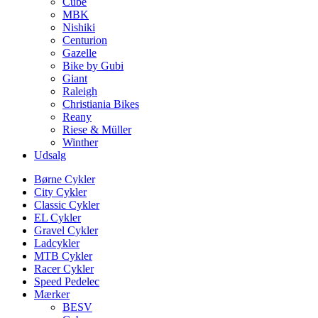
Cube
MBK
Nishiki
Centurion
Gazelle
Bike by Gubi
Giant
Raleigh
Christiania Bikes
Reany
Riese & Müller
Winther
Udsalg
Børne Cykler
City Cykler
Classic Cykler
EL Cykler
Gravel Cykler
Ladcykler
MTB Cykler
Racer Cykler
Speed Pedelec
Mærker
BESV