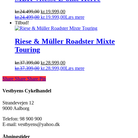
Den
Den
kr.
24.499,00
kr.
19.999,00
oprindelige
Den
aktuelle
Den
kr.
24.499,00
kr.
19.999,00
Læs mere
pris
oprindelige
pris
aktuelle
Tilbud!
var:
pris
er:
pris
kr.24.499,00.
var:
kr.19.999,00.
er:
kr.24.499,00.
kr.19.999,00.
Riese & Müller Roadster Mixte
Touring
Den
Den
kr.
37.399,00
kr.
28.999,00
oprindelige
Den
aktuelle
Den
kr.
37.399,00
kr.
28.999,00
Læs mere
pris
oprindelige
pris
aktuelle
Share
Share
Share
Share
Pin
var:
pris
er:
pris
kr.37.399,00.
var:
kr.28.999,00.
er:
kr.37.399,00.
kr.28.999,00.
Vestbyens Cykelhandel
Strandevejen 12
9000 Aalborg
Telefon: 98 900 900
E-mail: vestbyens@yahoo.dk
Åbningstider