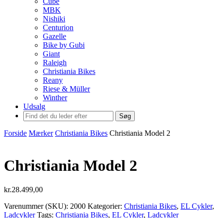
Cube
MBK
Nishiki
Centurion
Gazelle
Bike by Gubi
Giant
Raleigh
Christiania Bikes
Reany
Riese & Müller
Winther
Udsalg
Søg
Forside
Mærker
Christiania Bikes
Christiania Model 2
Christiania Model 2
kr.
28.499,00
Varenummer (SKU):
2000
Kategorier:
Christiania Bikes
,
EL Cykler
,
Ladcykler
Tags:
Christiania Bikes
,
EL Cykler
,
Ladcykler