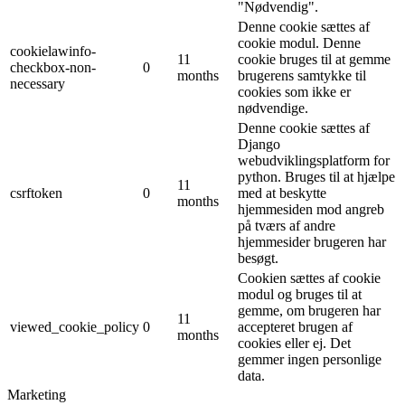
"Nødvendig".
Denne cookie sættes af
cookie modul. Denne
cookielawinfo-
11
cookie bruges til at gemme
checkbox-non-
0
months
brugerens samtykke til
necessary
cookies som ikke er
nødvendige.
Denne cookie sættes af
Django
webudviklingsplatform for
python. Bruges til at hjælpe
11
csrftoken
0
med at beskytte
months
hjemmesiden mod angreb
på tværs af andre
hjemmesider brugeren har
besøgt.
Cookien sættes af cookie
modul og bruges til at
gemme, om brugeren har
11
viewed_cookie_policy
0
accepteret brugen af ​​
months
cookies eller ej. Det
gemmer ingen personlige
data.
Marketing