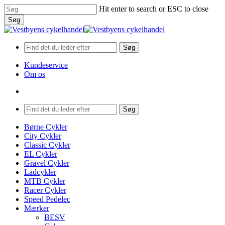
Skip
Hit enter to search or ESC to close
to
Søg
main
Close
content
Search
Søg
Kundeservice
Om os
search
Menu
Søg
search
Menu
Børne Cykler
City Cykler
Classic Cykler
EL Cykler
Gravel Cykler
Ladcykler
MTB Cykler
Racer Cykler
Speed Pedelec
Mærker
BESV