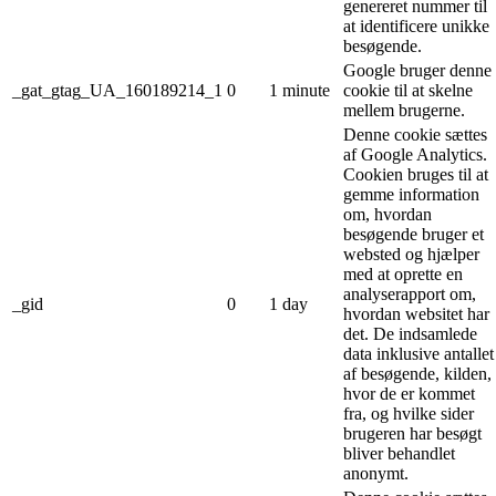
genereret nummer til
at identificere unikke
besøgende.
Google bruger denne
_gat_gtag_UA_160189214_1
0
1 minute
cookie til at skelne
mellem brugerne.
Denne cookie sættes
af Google Analytics.
Cookien bruges til at
gemme information
om, hvordan
besøgende bruger et
websted og hjælper
med at oprette en
analyserapport om,
_gid
0
1 day
hvordan websitet har
det. De indsamlede
data inklusive antallet
af besøgende, kilden,
hvor de er kommet
fra, og hvilke sider
brugeren har besøgt
bliver behandlet
anonymt.