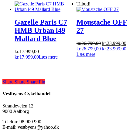
Tilbud!
Gazelle Paris C7
Moustache OFF
HMB Urban l49
27
Mallard Blue
Den
Den
kr.
26.799,00
kr.
23.999,00
oprindelige
Den
aktue
Den
kr.
26.799,00
kr.
23.999,00
kr.
17.999,00
pris
oprindelige
pris
aktue
Læs mere
kr.
17.999,00
Læs mere
var:
pris
er:
pris
kr.26.799,00.
var:
kr.23
er:
kr.26.799,00.
kr.23
Share
Share
Share
Share
Pin
Vestbyens Cykelhandel
Strandevejen 12
9000 Aalborg
Telefon: 98 900 900
E-mail: vestbyens@yahoo.dk