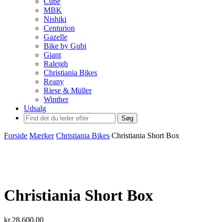
Cube
MBK
Nishiki
Centurion
Gazelle
Bike by Gubi
Giant
Raleigh
Christiania Bikes
Reany
Riese & Müller
Winther
Udsalg
Søg
Forside
Mærker
Christiania Bikes
Christiania Short Box
Christiania Short Box
kr.
28.600,00