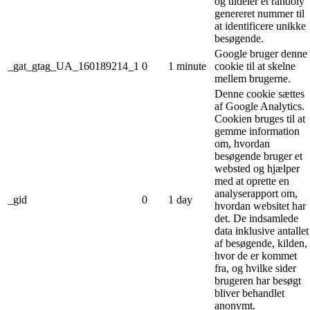
og tildeler et randoly
genereret nummer til
at identificere unikke
besøgende.
Google bruger denne
_gat_gtag_UA_160189214_1
0
1 minute
cookie til at skelne
mellem brugerne.
Denne cookie sættes
af Google Analytics.
Cookien bruges til at
gemme information
om, hvordan
besøgende bruger et
websted og hjælper
med at oprette en
analyserapport om,
_gid
0
1 day
hvordan websitet har
det. De indsamlede
data inklusive antallet
af besøgende, kilden,
hvor de er kommet
fra, og hvilke sider
brugeren har besøgt
bliver behandlet
anonymt.