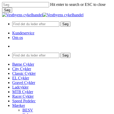
Skip
Hit enter to search or ESC to close
to
Søg
main
Close
content
Search
Søg
Kundeservice
Om os
search
Menu
Søg
search
Menu
Børne Cykler
City Cykler
Classic Cykler
EL Cykler
Gravel Cykler
Ladcykler
MTB Cykler
Racer Cykler
Speed Pedelec
Mærker
BESV