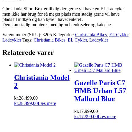
Christiania Short Box er til dig der gerne vil have en EL Ladcykel
men ikke har brug for så meget plads men stadig gerne vil have
plads til indkøb og kan køre i havecenteret .
Den kan stadig monteres med børnebænk-seler og kaleche .
Varenummer (SKU):
3205
Kategorier:
Christiania Bikes
,
EL Cykler
,
Ladcykler
Tags:
Christiania Bikes
,
EL Cykler
,
Ladcykler
Relaterede varer
Christiania Model
Gazelle Paris C7
2
HMB Urban L57
Mallard Blue
kr.
28.499,00
kr.
28.499,00
Læs mere
kr.
17.999,00
kr.
17.999,00
Læs mere