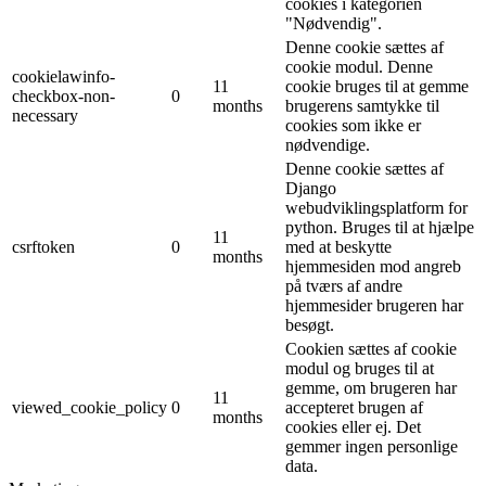
cookies i kategorien
"Nødvendig".
Denne cookie sættes af
cookie modul. Denne
cookielawinfo-
11
cookie bruges til at gemme
checkbox-non-
0
months
brugerens samtykke til
necessary
cookies som ikke er
nødvendige.
Denne cookie sættes af
Django
webudviklingsplatform for
python. Bruges til at hjælpe
11
csrftoken
0
med at beskytte
months
hjemmesiden mod angreb
på tværs af andre
hjemmesider brugeren har
besøgt.
Cookien sættes af cookie
modul og bruges til at
gemme, om brugeren har
11
viewed_cookie_policy
0
accepteret brugen af ​​
months
cookies eller ej. Det
gemmer ingen personlige
data.