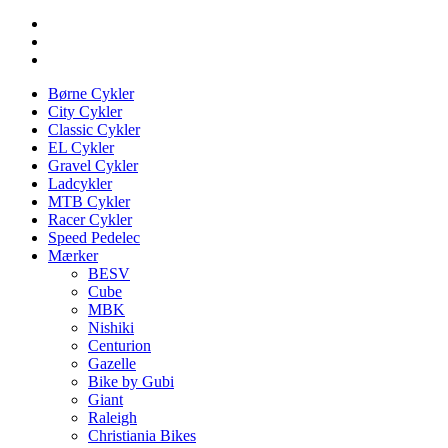
Børne Cykler
City Cykler
Classic Cykler
EL Cykler
Gravel Cykler
Ladcykler
MTB Cykler
Racer Cykler
Speed Pedelec
Mærker
BESV
Cube
MBK
Nishiki
Centurion
Gazelle
Bike by Gubi
Giant
Raleigh
Christiania Bikes