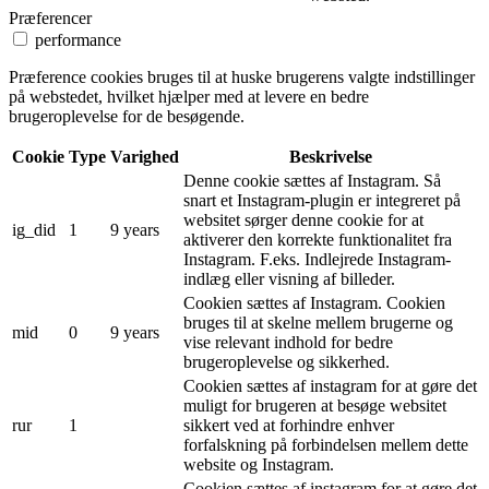
Præferencer
performance
Præference cookies bruges til at huske brugerens valgte indstillinger
på webstedet, hvilket hjælper med at levere en bedre
brugeroplevelse for de besøgende.
Cookie
Type
Varighed
Beskrivelse
Denne cookie sættes af Instagram. Så
snart et Instagram-plugin er integreret på
websitet sørger denne cookie for at
ig_did
1
9 years
aktiverer den korrekte funktionalitet fra
Instagram. F.eks. Indlejrede Instagram-
indlæg eller visning af billeder.
Cookien sættes af Instagram. Cookien
bruges til at skelne mellem brugerne og
mid
0
9 years
vise relevant indhold for bedre
brugeroplevelse og sikkerhed.
Cookien sættes af instagram for at gøre det
muligt for brugeren at besøge websitet
rur
1
sikkert ved at forhindre enhver
forfalskning på forbindelsen mellem dette
website og Instagram.
Cookien sættes af instagram for at gøre det