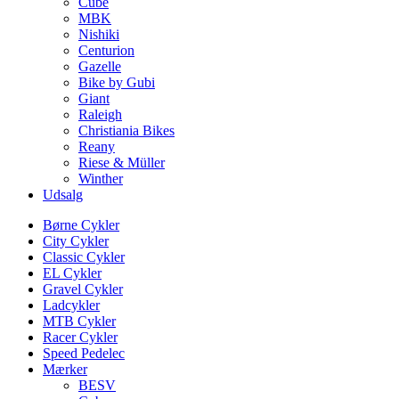
Cube
MBK
Nishiki
Centurion
Gazelle
Bike by Gubi
Giant
Raleigh
Christiania Bikes
Reany
Riese & Müller
Winther
Udsalg
Børne Cykler
City Cykler
Classic Cykler
EL Cykler
Gravel Cykler
Ladcykler
MTB Cykler
Racer Cykler
Speed Pedelec
Mærker
BESV