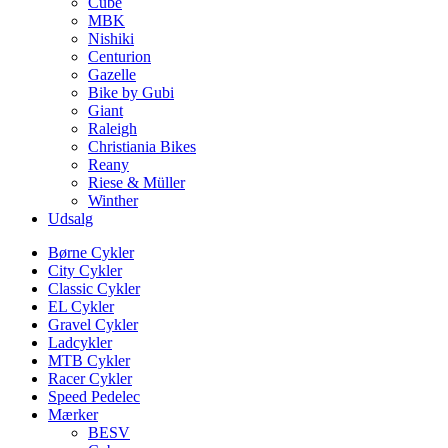
Cube
MBK
Nishiki
Centurion
Gazelle
Bike by Gubi
Giant
Raleigh
Christiania Bikes
Reany
Riese & Müller
Winther
Udsalg
Børne Cykler
City Cykler
Classic Cykler
EL Cykler
Gravel Cykler
Ladcykler
MTB Cykler
Racer Cykler
Speed Pedelec
Mærker
BESV