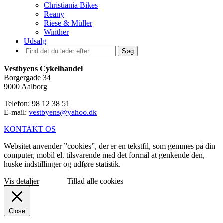
Christiania Bikes
Reany
Riese & Müller
Winther
Udsalg
Søg
Vestbyens Cykelhandel
Borgergade 34
9000 Aalborg
Telefon: 98 12 38 51
E-mail:
vestbyens@yahoo.dk
KONTAKT OS
Websitet anvender ”cookies”, der er en tekstfil, som gemmes på din
computer, mobil el. tilsvarende med det formål at genkende den,
huske indstillinger og udføre statistik.
Vis detaljer
Tillad alle cookies
Close