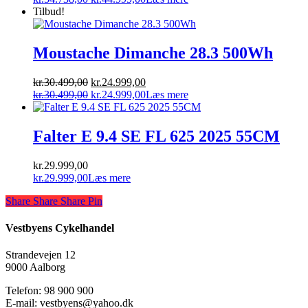
pris
oprindelige
pris
aktuelle
Tilbud!
var:
pris
er:
pris
kr.54.738,00.
var:
kr.44.999,00.
er:
kr.54.738,00.
kr.44.999,00.
Moustache Dimanche 28.3 500Wh
Den
Den
kr.
30.499,00
kr.
24.999,00
oprindelige
Den
aktuelle
Den
kr.
30.499,00
kr.
24.999,00
Læs mere
pris
oprindelige
pris
aktuelle
var:
pris
er:
pris
kr.30.499,00.
var:
kr.24.999,00.
er:
Falter E 9.4 SE FL 625 2025 55CM
kr.30.499,00.
kr.24.999,00.
kr.
29.999,00
kr.
29.999,00
Læs mere
Share
Share
Share
Share
Pin
Vestbyens Cykelhandel
Strandevejen 12
9000 Aalborg
Telefon: 98 900 900
E-mail: vestbyens@yahoo.dk