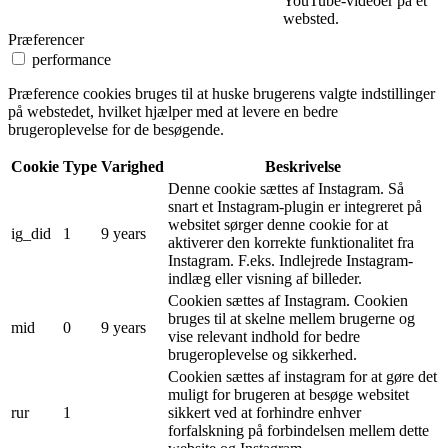
YouTube-videoer på et
websted.
Præferencer
performance
Præference cookies bruges til at huske brugerens valgte indstillinger
på webstedet, hvilket hjælper med at levere en bedre
brugeroplevelse for de besøgende.
Cookie
Type
Varighed
Beskrivelse
Denne cookie sættes af Instagram. Så
snart et Instagram-plugin er integreret på
websitet sørger denne cookie for at
ig_did
1
9 years
aktiverer den korrekte funktionalitet fra
Instagram. F.eks. Indlejrede Instagram-
indlæg eller visning af billeder.
Cookien sættes af Instagram. Cookien
bruges til at skelne mellem brugerne og
mid
0
9 years
vise relevant indhold for bedre
brugeroplevelse og sikkerhed.
Cookien sættes af instagram for at gøre det
muligt for brugeren at besøge websitet
rur
1
sikkert ved at forhindre enhver
forfalskning på forbindelsen mellem dette