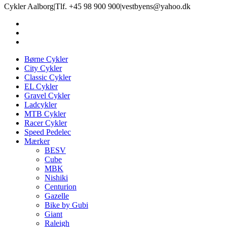
Cykler Aalborg
|
Tlf. +45 98 900 900
|
vestbyens@yahoo.dk
Børne Cykler
City Cykler
Classic Cykler
EL Cykler
Gravel Cykler
Ladcykler
MTB Cykler
Racer Cykler
Speed Pedelec
Mærker
BESV
Cube
MBK
Nishiki
Centurion
Gazelle
Bike by Gubi
Giant
Raleigh