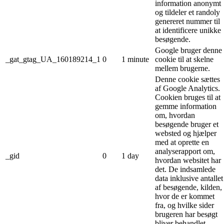
information anonymt
og tildeler et randoly
genereret nummer til
at identificere unikke
besøgende.
Google bruger denne
_gat_gtag_UA_160189214_1
0
1 minute
cookie til at skelne
mellem brugerne.
Denne cookie sættes
af Google Analytics.
Cookien bruges til at
gemme information
om, hvordan
besøgende bruger et
websted og hjælper
med at oprette en
analyserapport om,
_gid
0
1 day
hvordan websitet har
det. De indsamlede
data inklusive antallet
af besøgende, kilden,
hvor de er kommet
fra, og hvilke sider
brugeren har besøgt
bliver behandlet