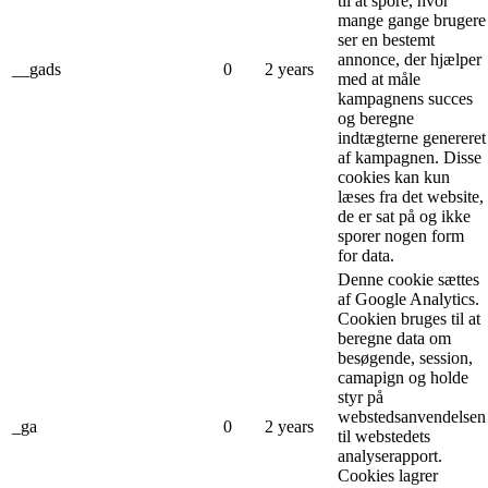
til at spore, hvor
mange gange brugere
ser en bestemt
annonce, der hjælper
__gads
0
2 years
med at måle
kampagnens succes
og beregne
indtægterne genereret
af kampagnen. Disse
cookies kan kun
læses fra det website,
de er sat på og ikke
sporer nogen form
for data.
Denne cookie sættes
af Google Analytics.
Cookien bruges til at
beregne data om
besøgende, session,
camapign og holde
styr på
webstedsanvendelsen
_ga
0
2 years
til webstedets
analyserapport.
Cookies lagrer