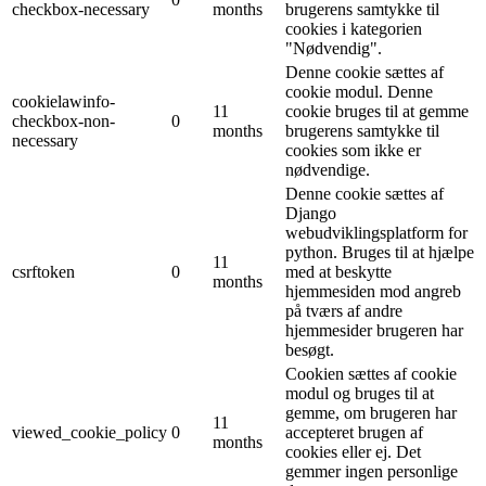
checkbox-necessary
months
brugerens samtykke til
cookies i kategorien
"Nødvendig".
Denne cookie sættes af
cookie modul. Denne
cookielawinfo-
11
cookie bruges til at gemme
checkbox-non-
0
months
brugerens samtykke til
necessary
cookies som ikke er
nødvendige.
Denne cookie sættes af
Django
webudviklingsplatform for
python. Bruges til at hjælpe
11
csrftoken
0
med at beskytte
months
hjemmesiden mod angreb
på tværs af andre
hjemmesider brugeren har
besøgt.
Cookien sættes af cookie
modul og bruges til at
gemme, om brugeren har
11
viewed_cookie_policy
0
accepteret brugen af ​​
months
cookies eller ej. Det
gemmer ingen personlige