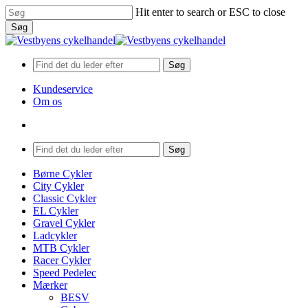
Skip
Hit enter to search or ESC to close
to
Søg
main
Close
content
Search
Søg
Kundeservice
Om os
search
Menu
Søg
search
Menu
Børne Cykler
City Cykler
Classic Cykler
EL Cykler
Gravel Cykler
Ladcykler
MTB Cykler
Racer Cykler
Speed Pedelec
Mærker
BESV