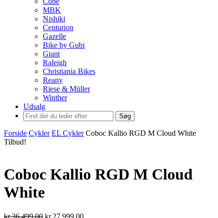
Cube
MBK
Nishiki
Centurion
Gazelle
Bike by Gubi
Giant
Raleigh
Christiania Bikes
Reany
Riese & Müller
Winther
Udsalg
Søg
Forside
Cykler
EL Cykler
Coboc Kallio RGD M Cloud White
Tilbud!
Coboc Kallio RGD M Cloud
White
Den
Den
kr.
36.499,00
kr.
27.999,00