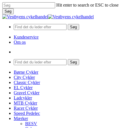
Skip
Hit enter to search or ESC to close
to
Søg
main
Close
content
Search
Søg
Kundeservice
Om os
search
Menu
Søg
search
Menu
Børne Cykler
City Cykler
Classic Cykler
EL Cykler
Gravel Cykler
Ladcykler
MTB Cykler
Racer Cykler
Speed Pedelec
Mærker
BESV