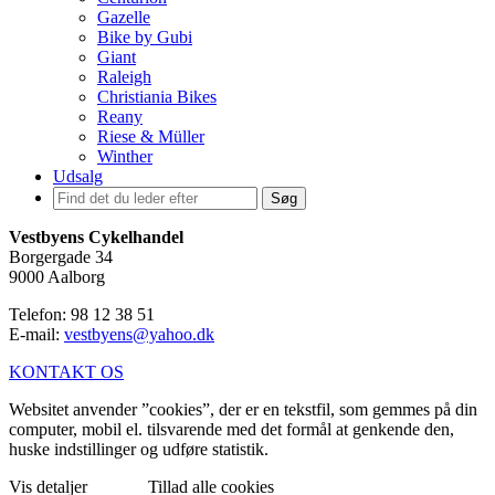
Gazelle
Bike by Gubi
Giant
Raleigh
Christiania Bikes
Reany
Riese & Müller
Winther
Udsalg
Søg
Vestbyens Cykelhandel
Borgergade 34
9000 Aalborg
Telefon: 98 12 38 51
E-mail:
vestbyens@yahoo.dk
KONTAKT OS
Websitet anvender ”cookies”, der er en tekstfil, som gemmes på din
computer, mobil el. tilsvarende med det formål at genkende den,
huske indstillinger og udføre statistik.
Vis detaljer
Tillad alle cookies