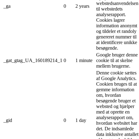
webstedsanvendelsen
_ga
0
2 years
til webstedets
analyserapport.
Cookies lagrer
information anonymt
og tildeler et randoly
genereret nummer til
at identificere unikke
besøgende.
Google bruger denne
_gat_gtag_UA_160189214_1
0
1 minute
cookie til at skelne
mellem brugerne.
Denne cookie sættes
af Google Analytics.
Cookien bruges til at
gemme information
om, hvordan
besøgende bruger et
websted og hjælper
med at oprette en
analyserapport om,
_gid
0
1 day
hvordan websitet har
det. De indsamlede
data inklusive antallet