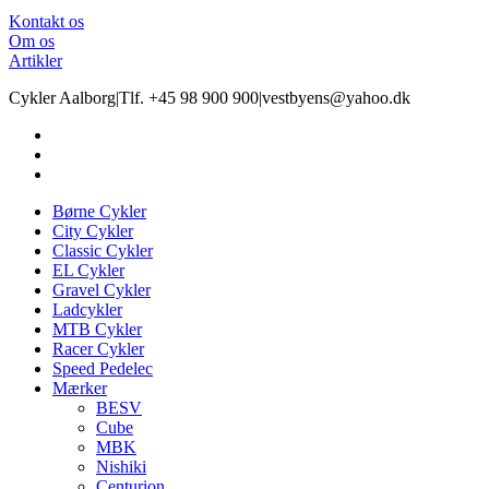
Kontakt os
Om os
Artikler
Cykler Aalborg
|
Tlf. +45 98 900 900
|
vestbyens@yahoo.dk
Børne Cykler
City Cykler
Classic Cykler
EL Cykler
Gravel Cykler
Ladcykler
MTB Cykler
Racer Cykler
Speed Pedelec
Mærker
BESV
Cube
MBK
Nishiki
Centurion