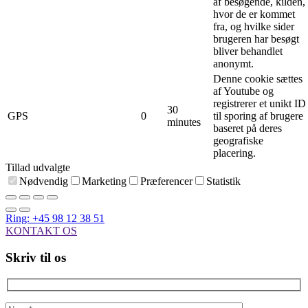
af besøgende, kilden,
hvor de er kommet
fra, og hvilke sider
brugeren har besøgt
bliver behandlet
anonymt.
Denne cookie sættes
af Youtube og
registrerer et unikt ID
30
GPS
0
til sporing af brugere
minutes
baseret på deres
geografiske
placering.
Tillad udvalgte
Nødvendig
Marketing
Præferencer
Statistik
Ring: +45 98 12 38 51
KONTAKT OS
Skriv til os