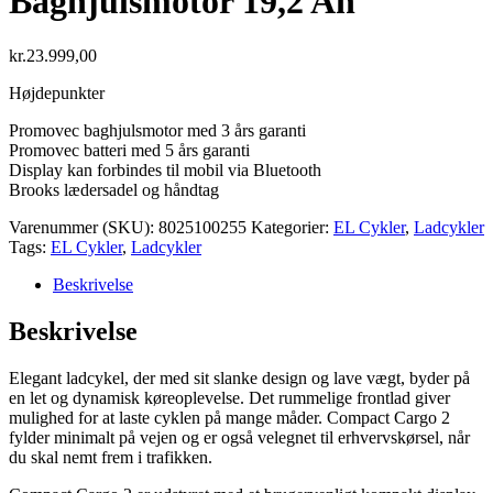
Baghjulsmotor 19,2 Ah
kr.
23.999,00
Højdepunkter
Promovec baghjulsmotor med 3 års garanti
Promovec batteri med 5 års garanti
Display kan forbindes til mobil via Bluetooth
Brooks lædersadel og håndtag
Varenummer (SKU):
8025100255
Kategorier:
EL Cykler
,
Ladcykler
Tags:
EL Cykler
,
Ladcykler
Beskrivelse
Beskrivelse
Elegant ladcykel, der med sit slanke design og lave vægt, byder på
en let og dynamisk køreoplevelse. Det rummelige frontlad giver
mulighed for at laste cyklen på mange måder. Compact Cargo 2
fylder minimalt på vejen og er også velegnet til erhvervskørsel, når
du skal nemt frem i trafikken.