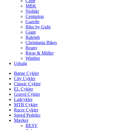
Cube
MBK
Nishiki
Centurion
Gazelle
Bike by Gubi
Giant
Raleigh
Christiania Bikes
Reany
Riese & Müller
Winther
Udsalg
Børne Cykler
City Cykler
Classic Cykler
EL Cykler
Gravel Cykler
Ladcykler
MTB Cykler
Racer Cykler
Speed Pedelec
Mærker
BESV