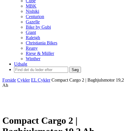
Cube
MBK
Nishiki
Centurion
Gazelle
Bike by Gubi
Giant
Raleigh
Christiania Bikes
Reany
Riese & Müller
Winther
Udsalg
Søg
Forside
Cykler
EL Cykler
Compact Cargo 2 | Baghjulsmotor 19,2
Ah
Compact Cargo 2 |