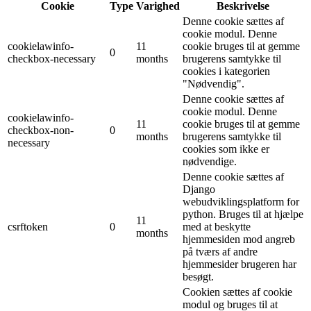
Cookie
Type
Varighed
Beskrivelse
Denne cookie sættes af
cookie modul. Denne
cookielawinfo-
11
cookie bruges til at gemme
0
checkbox-necessary
months
brugerens samtykke til
cookies i kategorien
"Nødvendig".
Denne cookie sættes af
cookie modul. Denne
cookielawinfo-
11
cookie bruges til at gemme
checkbox-non-
0
months
brugerens samtykke til
necessary
cookies som ikke er
nødvendige.
Denne cookie sættes af
Django
webudviklingsplatform for
python. Bruges til at hjælpe
11
csrftoken
0
med at beskytte
months
hjemmesiden mod angreb
på tværs af andre
hjemmesider brugeren har
besøgt.
Cookien sættes af cookie
modul og bruges til at