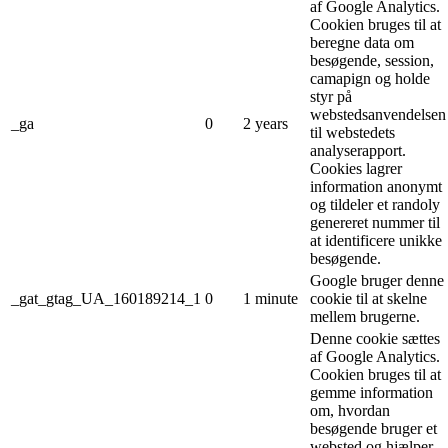
af Google Analytics.
Cookien bruges til at
beregne data om
besøgende, session,
camapign og holde
styr på
webstedsanvendelsen
_ga
0
2 years
til webstedets
analyserapport.
Cookies lagrer
information anonymt
og tildeler et randoly
genereret nummer til
at identificere unikke
besøgende.
Google bruger denne
_gat_gtag_UA_160189214_1
0
1 minute
cookie til at skelne
mellem brugerne.
Denne cookie sættes
af Google Analytics.
Cookien bruges til at
gemme information
om, hvordan
besøgende bruger et
websted og hjælper