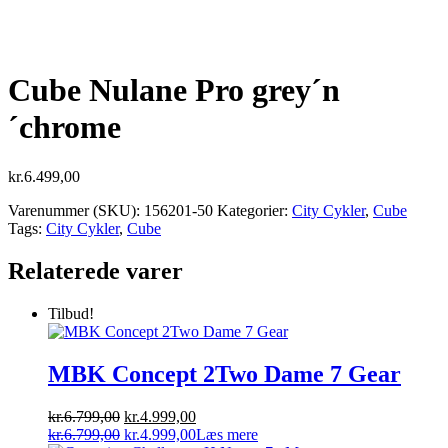
Cube Nulane Pro grey´n
´chrome
kr.
6.499,00
Varenummer (SKU):
156201-50
Kategorier:
City Cykler
,
Cube
Tags:
City Cykler
,
Cube
Relaterede varer
Tilbud!
MBK Concept 2Two Dame 7 Gear
Den
Den
kr.
6.799,00
kr.
4.999,00
oprindelige
Den
aktuelle
Den
kr.
6.799,00
kr.
4.999,00
Læs mere