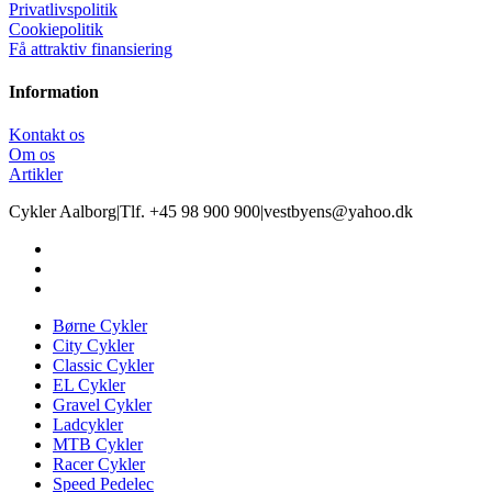
Privatlivspolitik
Cookiepolitik
Få attraktiv finansiering
Information
Kontakt os
Om os
Artikler
Cykler Aalborg
|
Tlf. +45 98 900 900
|
vestbyens@yahoo.dk
Børne Cykler
City Cykler
Classic Cykler
EL Cykler
Gravel Cykler
Ladcykler
MTB Cykler
Racer Cykler
Speed Pedelec