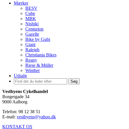
Mærker
BESV
Cube
MBK
Nishiki
Centurion
Gazelle
Bike by Gubi
Giant
Raleigh
Christiania Bikes
Reany
Riese & Müller
Winther
Udsalg
Søg
Vestbyens Cykelhandel
Borgergade 34
9000 Aalborg
Telefon: 98 12 38 51
E-mail:
vestbyens@yahoo.dk
KONTAKT OS