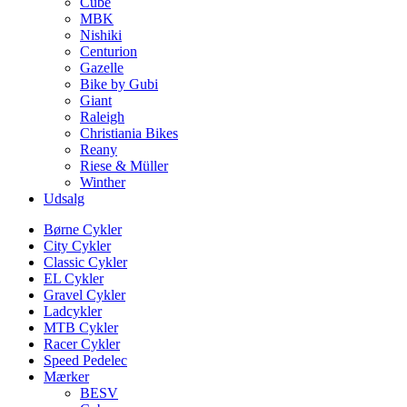
Cube
MBK
Nishiki
Centurion
Gazelle
Bike by Gubi
Giant
Raleigh
Christiania Bikes
Reany
Riese & Müller
Winther
Udsalg
Børne Cykler
City Cykler
Classic Cykler
EL Cykler
Gravel Cykler
Ladcykler
MTB Cykler
Racer Cykler
Speed Pedelec
Mærker
BESV