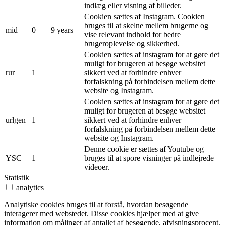
indlæg eller visning af billeder.
Cookien sættes af Instagram. Cookien
bruges til at skelne mellem brugerne og
mid
0
9 years
vise relevant indhold for bedre
brugeroplevelse og sikkerhed.
Cookien sættes af instagram for at gøre det
muligt for brugeren at besøge websitet
rur
1
sikkert ved at forhindre enhver
forfalskning på forbindelsen mellem dette
website og Instagram.
Cookien sættes af instagram for at gøre det
muligt for brugeren at besøge websitet
urlgen
1
sikkert ved at forhindre enhver
forfalskning på forbindelsen mellem dette
website og Instagram.
Denne cookie er sættes af Youtube og
YSC
1
bruges til at spore visninger på indlejrede
videoer.
Statistik
analytics
Analytiske cookies bruges til at forstå, hvordan besøgende
interagerer med webstedet. Disse cookies hjælper med at give
information om målinger af antallet af besøgende, afvisningsprocent,