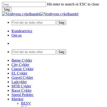
Skip
Hit enter to search or ESC to close
to
Søg
main
Close
content
Search
Søg
Kundeservice
Om os
search
Menu
Søg
search
Menu
Børne Cykler
City Cykler
Classic Cykler
EL Cykler
Gravel Cykler
Ladcykler
MTB Cykler
Racer Cykler
Speed Pedelec
Mærker
BESV