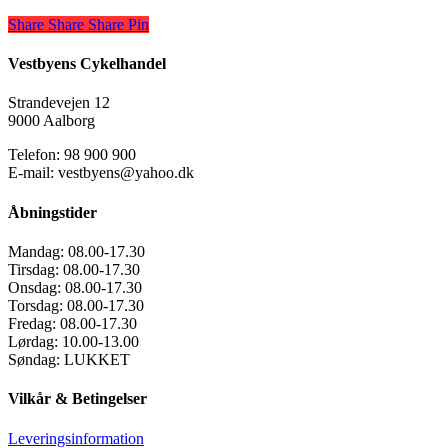
pris
oprindelige
pris
aktuelle
Share
Share
Share
Share
Pin
var:
pris
er:
pris
kr.6.999,00.
var:
kr.4.999,00.
er:
kr.6.999,00.
kr.4.999,00.
Vestbyens Cykelhandel
Strandevejen 12
9000 Aalborg
Telefon: 98 900 900
E-mail: vestbyens@yahoo.dk
Åbningstider
Mandag:
08.00-17.30
Tirsdag:
08.00-17.30
Onsdag:
08.00-17.30
Torsdag:
08.00-17.30
Fredag:
08.00-17.30
Lørdag:
10.00-13.00
Søndag:
LUKKET
Vilkår & Betingelser
Leveringsinformation