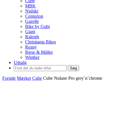
Cube
MBK
Nishiki
Centurion
Gazelle
Bike by Gubi
Giant
Raleigh
Christiania Bikes
Reany
Riese & Müller
Winther
Udsalg
Søg
Forside
Mærker
Cube
Cube Nulane Pro grey´n´chrome