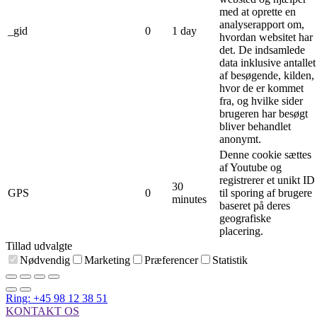
med at oprette en
analyserapport om,
_gid
0
1 day
hvordan websitet har
det. De indsamlede
data inklusive antallet
af besøgende, kilden,
hvor de er kommet
fra, og hvilke sider
brugeren har besøgt
bliver behandlet
anonymt.
Denne cookie sættes
af Youtube og
registrerer et unikt ID
30
GPS
0
til sporing af brugere
minutes
baseret på deres
geografiske
placering.
Tillad udvalgte
Nødvendig
Marketing
Præferencer
Statistik
Ring: +45 98 12 38 51
KONTAKT OS