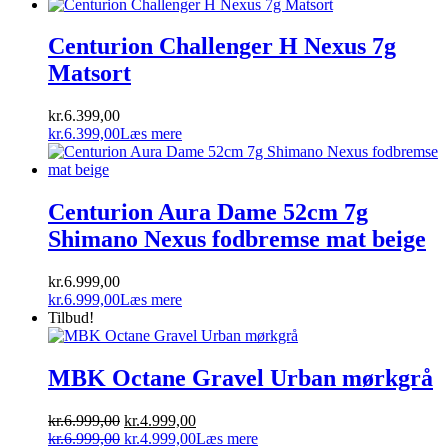
pris
oprindelige
pris
aktuelle
var:
pris
er:
pris
kr.6.799,00.
var:
kr.4.999,00.
er:
Centurion Challenger H Nexus 7g
kr.6.799,00.
kr.4.999,00.
Matsort
kr.
6.399,00
kr.
6.399,00
Læs mere
Centurion Aura Dame 52cm 7g
Shimano Nexus fodbremse mat beige
kr.
6.999,00
kr.
6.999,00
Læs mere
Tilbud!
MBK Octane Gravel Urban mørkgrå
Den
Den
kr.
6.999,00
kr.
4.999,00
oprindelige
Den
aktuelle
Den
kr.
6.999,00
kr.
4.999,00
Læs mere