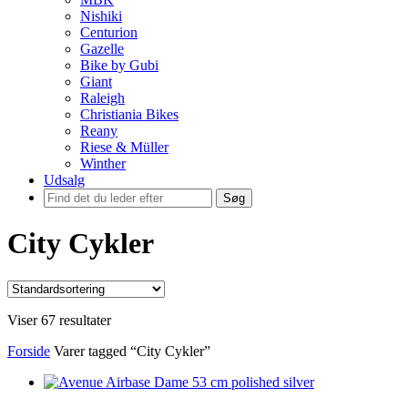
Nishiki
Centurion
Gazelle
Bike by Gubi
Giant
Raleigh
Christiania Bikes
Reany
Riese & Müller
Winther
Udsalg
Søg
City Cykler
Viser 67 resultater
Forside
Varer tagged “City Cykler”