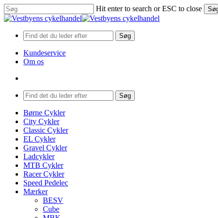
Skip
Hit enter to search or ESC to close
Sø
to
Close
main
Search
content
Søg
Kundeservice
Om os
search
Menu
Søg
search
Menu
Børne Cykler
City Cykler
Classic Cykler
EL Cykler
Gravel Cykler
Ladcykler
MTB Cykler
Racer Cykler
Speed Pedelec
Mærker
BESV
Cube
MBK