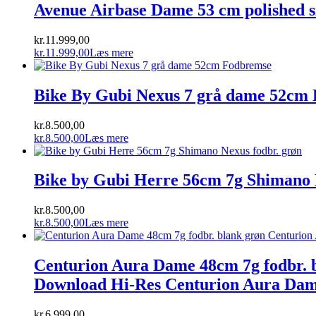
Avenue Airbase Dame 53 cm polished s
kr.
11.999,00
kr.
11.999,00
Læs mere
Bike By Gubi Nexus 7 grå dame 52cm
kr.
8.500,00
kr.
8.500,00
Læs mere
Bike by Gubi Herre 56cm 7g Shimano 
kr.
8.500,00
kr.
8.500,00
Læs mere
Centurion Aura Dame 48cm 7g fodbr. b
Download Hi-Res Centurion Aura Dame
kr.
6.999,00