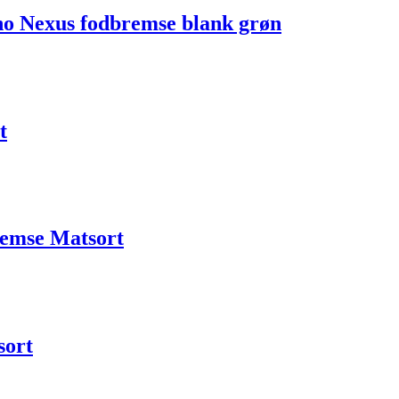
o Nexus fodbremse blank grøn
t
remse Matsort
sort