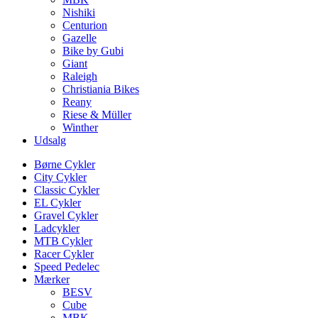
Nishiki
Centurion
Gazelle
Bike by Gubi
Giant
Raleigh
Christiania Bikes
Reany
Riese & Müller
Winther
Udsalg
Børne Cykler
City Cykler
Classic Cykler
EL Cykler
Gravel Cykler
Ladcykler
MTB Cykler
Racer Cykler
Speed Pedelec
Mærker
BESV
Cube
MBK