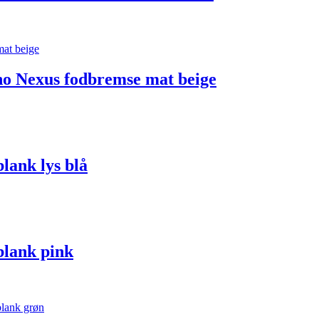
o Nexus fodbremse mat beige
lank lys blå
blank pink