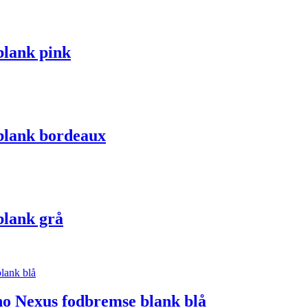
blank pink
blank bordeaux
blank grå
o Nexus fodbremse blank blå