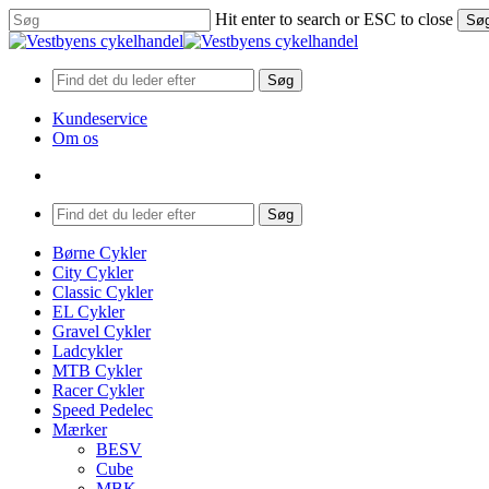
Skip
Hit enter to search or ESC to close
Sø
to
Close
main
Search
content
Søg
Kundeservice
Om os
search
Menu
Søg
search
Menu
Børne Cykler
City Cykler
Classic Cykler
EL Cykler
Gravel Cykler
Ladcykler
MTB Cykler
Racer Cykler
Speed Pedelec
Mærker
BESV
Cube
MBK