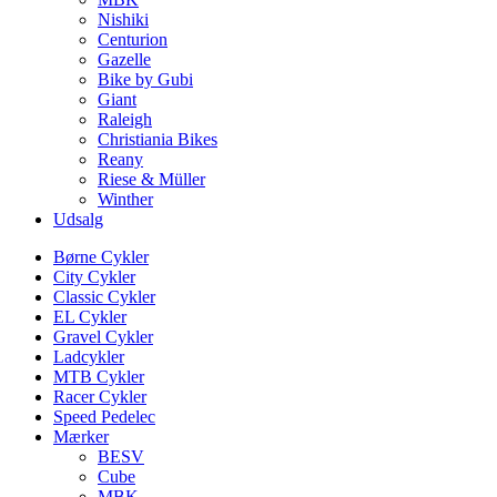
Nishiki
Centurion
Gazelle
Bike by Gubi
Giant
Raleigh
Christiania Bikes
Reany
Riese & Müller
Winther
Udsalg
Børne Cykler
City Cykler
Classic Cykler
EL Cykler
Gravel Cykler
Ladcykler
MTB Cykler
Racer Cykler
Speed Pedelec
Mærker
BESV
Cube
MBK