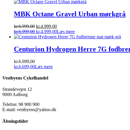
MBK Octane Gravel Urban mørkgrå
Den
Den
kr.
6.999,00
kr.
4.999,00
oprindelige
Den
aktuelle
Den
kr.
6.999,00
kr.
4.999,00
Læs mere
pris
oprindelige
pris
aktuelle
var:
pris
er:
pris
kr.6.999,00.
var:
kr.4.999,00.
er:
Centurion Hydrogen Herre 7G fodbre
kr.6.999,00.
kr.4.999,00.
kr.
6.699,00
kr.
6.699,00
Læs mere
Vestbyens Cykelhandel
Strandevejen 12
9000 Aalborg
Telefon: 98 900 900
E-mail: vestbyens@yahoo.dk
Åbningstider