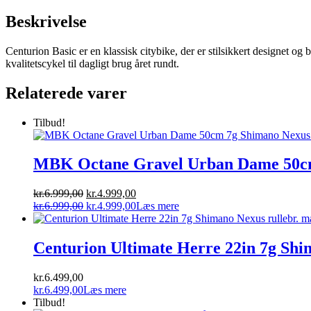
Beskrivelse
Centurion Basic er en klassisk citybike, der er stilsikkert designet og
kvalitetscykel til dagligt brug året rundt.
Relaterede varer
Tilbud!
MBK Octane Gravel Urban Dame 50cm
Den
Den
kr.
6.999,00
kr.
4.999,00
oprindelige
Den
aktuelle
Den
kr.
6.999,00
kr.
4.999,00
Læs mere
pris
oprindelige
pris
aktuelle
var:
pris
er:
pris
kr.6.999,00.
var:
kr.4.999,00.
er:
Centurion Ultimate Herre 22in 7g Shim
kr.6.999,00.
kr.4.999,00.
kr.
6.499,00
kr.
6.499,00
Læs mere
Tilbud!