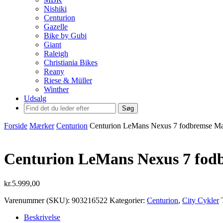
Nishiki
Centurion
Gazelle
Bike by Gubi
Giant
Raleigh
Christiania Bikes
Reany
Riese & Müller
Winther
Udsalg
Søg
Forside
Mærker
Centurion
Centurion LeMans Nexus 7 fodbremse Mat
Centurion LeMans Nexus 7 fodb
kr.
5.999,00
Varenummer (SKU):
903216522
Kategorier:
Centurion
,
City Cykler
Beskrivelse