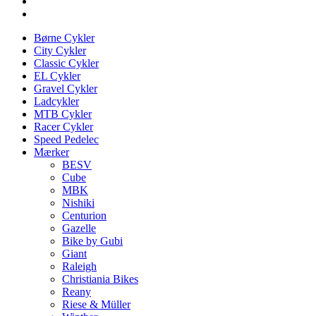
Børne Cykler
City Cykler
Classic Cykler
EL Cykler
Gravel Cykler
Ladcykler
MTB Cykler
Racer Cykler
Speed Pedelec
Mærker
BESV
Cube
MBK
Nishiki
Centurion
Gazelle
Bike by Gubi
Giant
Raleigh
Christiania Bikes
Reany
Riese & Müller