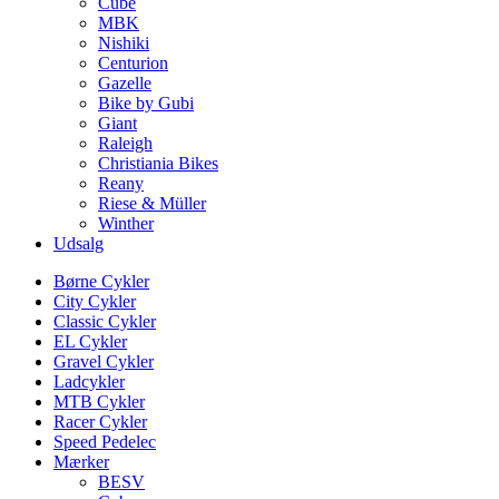
Cube
MBK
Nishiki
Centurion
Gazelle
Bike by Gubi
Giant
Raleigh
Christiania Bikes
Reany
Riese & Müller
Winther
Udsalg
Børne Cykler
City Cykler
Classic Cykler
EL Cykler
Gravel Cykler
Ladcykler
MTB Cykler
Racer Cykler
Speed Pedelec
Mærker
BESV