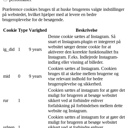
Præference cookies bruges til at huske brugerens valgte indstillinger
på webstedet, hvilket hjælper med at levere en bedre
brugeroplevelse for de besøgende.
Cookie
Type
Varighed
Beskrivelse
Denne cookie sættes af Instagram. Så
snart et Instagram-plugin er integreret på
websitet sørger denne cookie for at
ig_did
1
9 years
aktiverer den korrekte funktionalitet fra
Instagram. F.eks. Indlejrede Instagram-
indlæg eller visning af billeder.
Cookien sættes af Instagram. Cookien
bruges til at skelne mellem brugerne og
mid
0
9 years
vise relevant indhold for bedre
brugeroplevelse og sikkerhed.
Cookien sættes af instagram for at gøre det
muligt for brugeren at besøge websitet
rur
1
sikkert ved at forhindre enhver
forfalskning på forbindelsen mellem dette
website og Instagram.
Cookien sættes af instagram for at gøre det
muligt for brugeren at besøge websitet
urlgen
1
sikkert ved at forhindre enhver