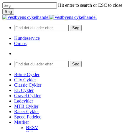
Skip
Hit enter to search or ESC to close
to
Søg
main
Close
content
Search
Søg
Kundeservice
Om os
search
Menu
Søg
search
Menu
Børne Cykler
City Cykler
Classic Cykler
EL Cykler
Gravel Cykler
Ladcykler
MTB Cykler
Racer Cykler
Speed Pedelec
Mærker
BESV