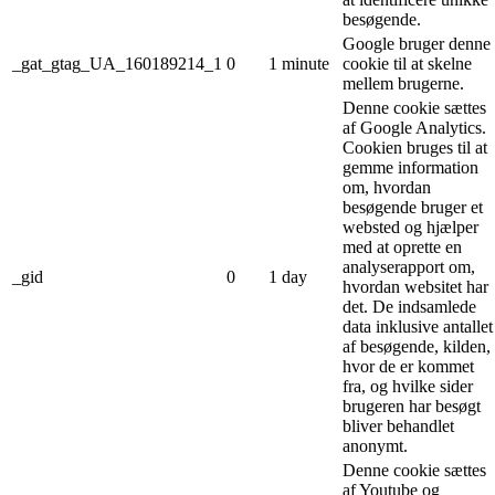
besøgende.
Google bruger denne
_gat_gtag_UA_160189214_1
0
1 minute
cookie til at skelne
mellem brugerne.
Denne cookie sættes
af Google Analytics.
Cookien bruges til at
gemme information
om, hvordan
besøgende bruger et
websted og hjælper
med at oprette en
analyserapport om,
_gid
0
1 day
hvordan websitet har
det. De indsamlede
data inklusive antallet
af besøgende, kilden,
hvor de er kommet
fra, og hvilke sider
brugeren har besøgt
bliver behandlet
anonymt.
Denne cookie sættes
af Youtube og