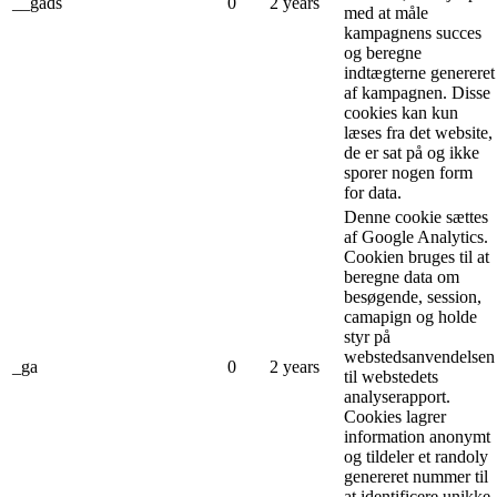
__gads
0
2 years
med at måle
kampagnens succes
og beregne
indtægterne genereret
af kampagnen. Disse
cookies kan kun
læses fra det website,
de er sat på og ikke
sporer nogen form
for data.
Denne cookie sættes
af Google Analytics.
Cookien bruges til at
beregne data om
besøgende, session,
camapign og holde
styr på
webstedsanvendelsen
_ga
0
2 years
til webstedets
analyserapport.
Cookies lagrer
information anonymt
og tildeler et randoly
genereret nummer til
at identificere unikke