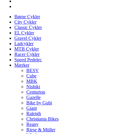
Børne Cykler
City Cykler
Classic Cykler
EL Cykler
Gravel Cykler
Ladcykler
MTB Cykler
Racer Cykler
Speed Pedelec
Mærker
BESV
Cube
MBK
Nishiki
Centurion
Gazelle
Bike by Gubi
Giant
Raleigh
Christiania Bikes
Reany
Riese & Müller