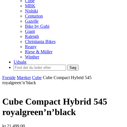
Cube
MBK
Nishiki
Centurion
Gazelle
Bike by Gubi
Giant
Raleigh
Christiania Bikes
Reany
Riese & Müller
Winther
Udsalg
Søg
Forside
Mærker
Cube
Cube Compact Hybrid 545
royalgreen’n’black
Cube Compact Hybrid 545
royalgreen’n’black
kr.
21.499,00