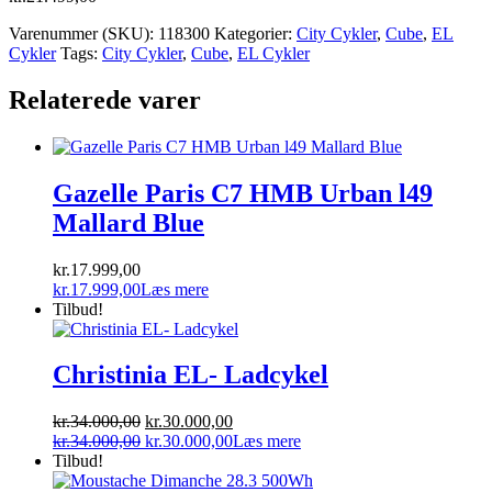
Varenummer (SKU):
118300
Kategorier:
City Cykler
,
Cube
,
EL
Cykler
Tags:
City Cykler
,
Cube
,
EL Cykler
Relaterede varer
Gazelle Paris C7 HMB Urban l49
Mallard Blue
kr.
17.999,00
kr.
17.999,00
Læs mere
Tilbud!
Christinia EL- Ladcykel
Den
Den
kr.
34.000,00
kr.
30.000,00
oprindelige
Den
aktuelle
Den
kr.
34.000,00
kr.
30.000,00
Læs mere
pris
oprindelige
pris
aktuelle
Tilbud!
var:
pris
er:
pris