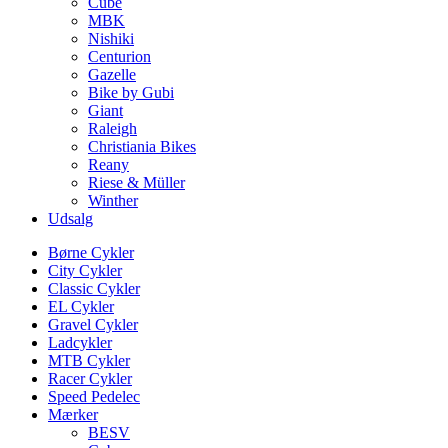
Cube
MBK
Nishiki
Centurion
Gazelle
Bike by Gubi
Giant
Raleigh
Christiania Bikes
Reany
Riese & Müller
Winther
Udsalg
Børne Cykler
City Cykler
Classic Cykler
EL Cykler
Gravel Cykler
Ladcykler
MTB Cykler
Racer Cykler
Speed Pedelec
Mærker
BESV