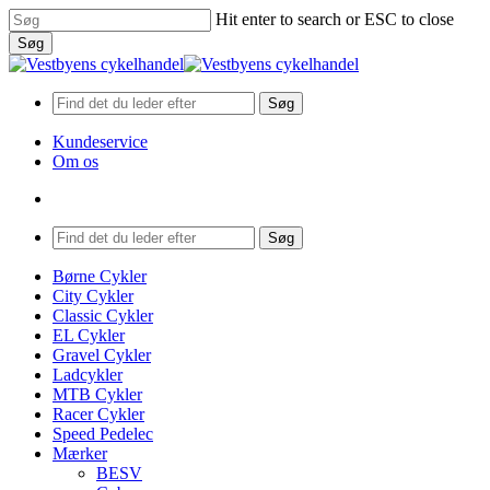
Skip
Hit enter to search or ESC to close
to
Søg
main
Close
content
Search
Søg
Kundeservice
Om os
search
Menu
Søg
search
Menu
Børne Cykler
City Cykler
Classic Cykler
EL Cykler
Gravel Cykler
Ladcykler
MTB Cykler
Racer Cykler
Speed Pedelec
Mærker
BESV