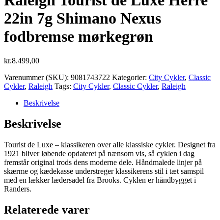
Raleigh Tourist de Luxe Herre
22in 7g Shimano Nexus
fodbremse mørkegrøn
kr.
8.499,00
Varenummer (SKU):
9081743722
Kategorier:
City Cykler
,
Classic
Cykler
,
Raleigh
Tags:
City Cykler
,
Classic Cykler
,
Raleigh
Beskrivelse
Beskrivelse
Tourist de Luxe – klassikeren over alle klassiske cykler. Designet fra
1921 bliver løbende opdateret på nænsom vis, så cyklen i dag
fremstår original trods dens moderne dele. Håndmalede linjer på
skærme og kædekasse understreger klassikerens stil i tæt samspil
med en lækker lædersadel fra Brooks. Cyklen er håndbygget i
Randers.
Relaterede varer