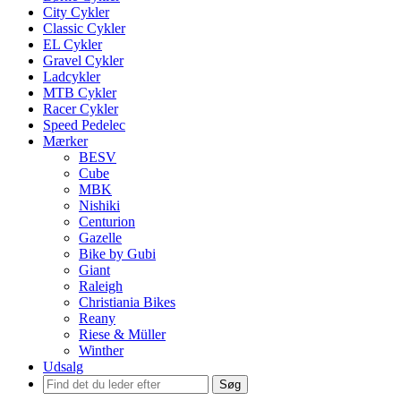
City Cykler
Classic Cykler
EL Cykler
Gravel Cykler
Ladcykler
MTB Cykler
Racer Cykler
Speed Pedelec
Mærker
BESV
Cube
MBK
Nishiki
Centurion
Gazelle
Bike by Gubi
Giant
Raleigh
Christiania Bikes
Reany
Riese & Müller
Winther
Udsalg
Søg