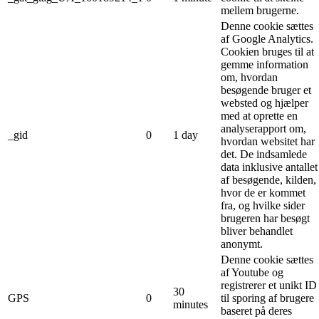
mellem brugerne.
Denne cookie sættes
af Google Analytics.
Cookien bruges til at
gemme information
om, hvordan
besøgende bruger et
websted og hjælper
med at oprette en
analyserapport om,
_gid
0
1 day
hvordan websitet har
det. De indsamlede
data inklusive antallet
af besøgende, kilden,
hvor de er kommet
fra, og hvilke sider
brugeren har besøgt
bliver behandlet
anonymt.
Denne cookie sættes
af Youtube og
registrerer et unikt ID
30
GPS
0
til sporing af brugere
minutes
baseret på deres