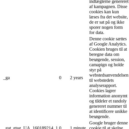
indtægterne genereret
af kampagnen. Disse
cookies kan kun
læses fra det website,
de er sat på og ikke
sporer nogen form
for data.
Denne cookie sættes
af Google Analytics.
Cookien bruges til at
beregne data om
besøgende, session,
camapign og holde
styr på
webstedsanvendelsen
_ga
0
2 years
til webstedets
analyserapport.
Cookies lagrer
information anonymt
og tildeler et randoly
genereret nummer til
at identificere unikke
besøgende.
Google bruger denne
_gat_gtag_UA_160189214_1
0
1 minute
cookie til at skelne