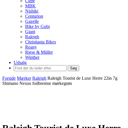
Cube
MBK
Nishiki
Centurion
Gazelle
Bike by Gubi
Giant
Raleigh
Christiania Bikes
Reany
Riese & Müller
Winther
Udsalg
Søg
Forside
Mærker
Raleigh
Raleigh Tourist de Luxe Herre 22in 7g
Shimano Nexus fodbremse mørkegrøn