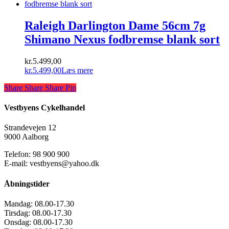
Raleigh Darlington Dame 56cm 7g
Shimano Nexus fodbremse blank sort
kr.
5.499,00
kr.
5.499,00
Læs mere
Share
Share
Share
Share
Pin
Vestbyens Cykelhandel
Strandevejen 12
9000 Aalborg
Telefon: 98 900 900
E-mail: vestbyens@yahoo.dk
Åbningstider
Mandag:
08.00-17.30
Tirsdag:
08.00-17.30
Onsdag:
08.00-17.30