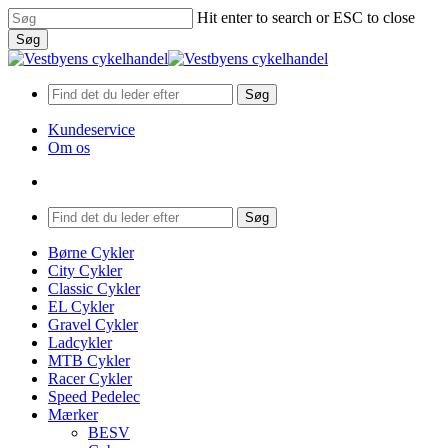
Skip
Hit enter to search or ESC to close
to
Søg
main
Close
content
Search
Søg
Kundeservice
Om os
search
Menu
Søg
search
Menu
Børne Cykler
City Cykler
Classic Cykler
EL Cykler
Gravel Cykler
Ladcykler
MTB Cykler
Racer Cykler
Speed Pedelec
Mærker
BESV