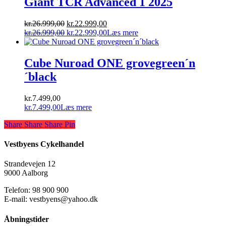
Giant TCR Advanced 1 2025
Den
Den
kr.
26.999,00
kr.
22.999,00
oprindelige
Den
aktuelle
Den
kr.
26.999,00
kr.
22.999,00
Læs mere
pris
oprindelige
pris
aktuelle
var:
pris
er:
pris
kr.26.999,00.
var:
kr.22.999,00.
er:
Cube Nuroad ONE grovegreen´n
kr.26.999,00.
kr.22.999,00.
´black
kr.
7.499,00
kr.
7.499,00
Læs mere
Share
Share
Share
Share
Pin
Vestbyens Cykelhandel
Strandevejen 12
9000 Aalborg
Telefon: 98 900 900
E-mail: vestbyens@yahoo.dk
Åbningstider