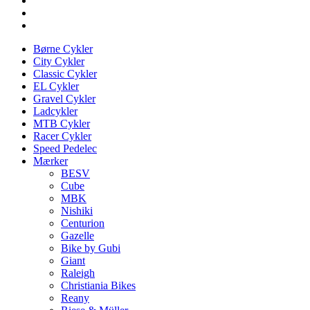
Børne Cykler
City Cykler
Classic Cykler
EL Cykler
Gravel Cykler
Ladcykler
MTB Cykler
Racer Cykler
Speed Pedelec
Mærker
BESV
Cube
MBK
Nishiki
Centurion
Gazelle
Bike by Gubi
Giant
Raleigh
Christiania Bikes
Reany