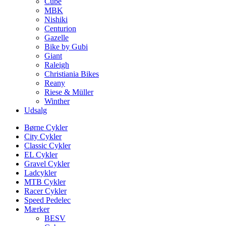
Cube
MBK
Nishiki
Centurion
Gazelle
Bike by Gubi
Giant
Raleigh
Christiania Bikes
Reany
Riese & Müller
Winther
Udsalg
Børne Cykler
City Cykler
Classic Cykler
EL Cykler
Gravel Cykler
Ladcykler
MTB Cykler
Racer Cykler
Speed Pedelec
Mærker
BESV