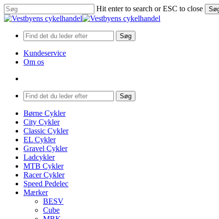
Skip
Hit enter to search or ESC to close
Sø
to
Close
main
Search
content
Søg
Kundeservice
Om os
search
Menu
Søg
search
Menu
Børne Cykler
City Cykler
Classic Cykler
EL Cykler
Gravel Cykler
Ladcykler
MTB Cykler
Racer Cykler
Speed Pedelec
Mærker
BESV
Cube
MBK