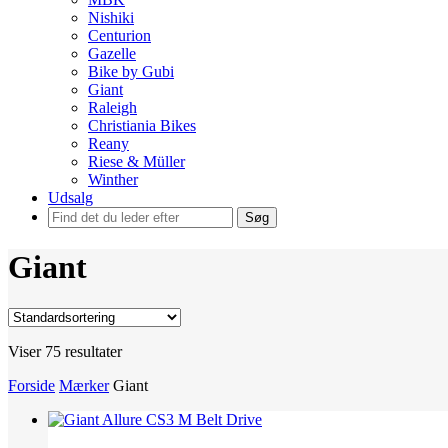
Nishiki
Centurion
Gazelle
Bike by Gubi
Giant
Raleigh
Christiania Bikes
Reany
Riese & Müller
Winther
Udsalg
Søg
Giant
Viser 75 resultater
Forside
Mærker
Giant