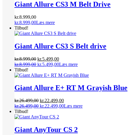
Giant Allure CS3 M Belt Drive
kr.
8.999,00
kr.
8.999,00
Læs mere
Tilbud!
Giant Allure CS3 S Belt drive
Den
Den
kr.
8.999,00
kr.
5.499,00
oprindelige
Den
aktuelle
Den
kr.
8.999,00
kr.
5.499,00
Læs mere
pris
oprindelige
pris
aktuelle
Tilbud!
var:
pris
er:
pris
kr.8.999,00.
var:
kr.5.499,00.
er:
kr.8.999,00.
kr.5.499,00.
Giant Allure E+ RT M Grayish Blue
Den
Den
kr.
26.499,00
kr.
22.499,00
oprindelige
Den
aktuelle
Den
kr.
26.499,00
kr.
22.499,00
Læs mere
pris
oprindelige
pris
aktuelle
Tilbud!
var:
pris
er:
pris
kr.26.499,00.
var:
kr.22.499,00.
er:
kr.26.499,00.
kr.22.499,00.
Giant AnyTour CS 2