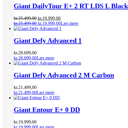
kr.25.999,00.
kr.19.999,00.
Giant DailyTour E+ 2 RT LDS L Black
Den
Den
kr.
25.499,00
kr.
19.999,00
oprindelige
Den
aktuelle
Den
kr.
25.499,00
kr.
19.999,00
Læs mere
pris
oprindelige
pris
aktuelle
var:
pris
er:
pris
kr.25.499,00.
var:
kr.19.999,00.
er:
Giant Defy Advanced 1
kr.25.499,00.
kr.19.999,00.
kr.
28.699,00
kr.
28.699,00
Læs mere
Giant Defy Advanced 2 M Carbon
kr.
21.499,00
kr.
21.499,00
Læs mere
Giant Entour E+ 0 DD
kr.
19.999,00
kr.
19.999,00
Læs mere