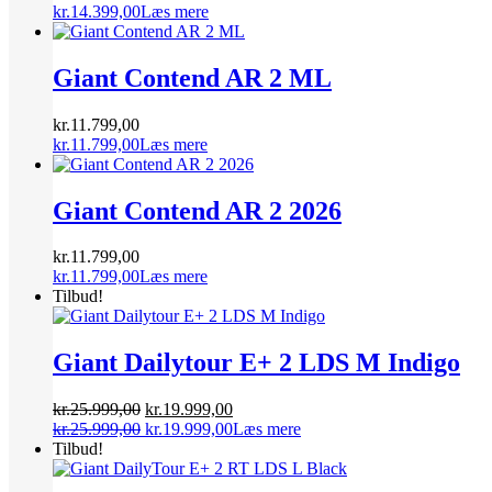
kr.
14.399,00
Læs mere
Giant Contend AR 2 ML
kr.
11.799,00
kr.
11.799,00
Læs mere
Giant Contend AR 2 2026
kr.
11.799,00
kr.
11.799,00
Læs mere
Tilbud!
Giant Dailytour E+ 2 LDS M Indigo
Den
Den
kr.
25.999,00
kr.
19.999,00
oprindelige
Den
aktuelle
Den
kr.
25.999,00
kr.
19.999,00
Læs mere
pris
oprindelige
pris
aktuelle
Tilbud!
var:
pris
er:
pris
kr.25.999,00.
var:
kr.19.999,00.
er: