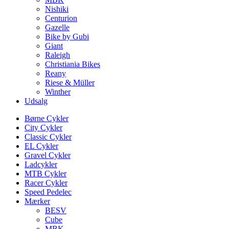
Nishiki
Centurion
Gazelle
Bike by Gubi
Giant
Raleigh
Christiania Bikes
Reany
Riese & Müller
Winther
Udsalg
Børne Cykler
City Cykler
Classic Cykler
EL Cykler
Gravel Cykler
Ladcykler
MTB Cykler
Racer Cykler
Speed Pedelec
Mærker
BESV
Cube
MBK