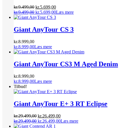
Den
Den
kr.
9.499,00
kr.
5.699,00
oprindelige
Den
aktuelle
Den
kr.
9.499,00
kr.
5.699,00
Læs mere
pris
oprindelige
pris
aktuelle
var:
pris
er:
pris
kr.9.499,00.
var:
kr.5.699,00.
er:
Giant AnyTour CS 3
kr.9.499,00.
kr.5.699,00.
kr.
8.999,00
kr.
8.999,00
Læs mere
Giant AnyTour CS3 M Aged Denim
kr.
8.999,00
kr.
8.999,00
Læs mere
Tilbud!
Giant AnyTour E+ 3 RT Eclipse
Den
Den
kr.
29.499,00
kr.
26.499,00
oprindelige
Den
aktuelle
Den
kr.
29.499,00
kr.
26.499,00
Læs mere
pris
oprindelige
pris
aktuelle