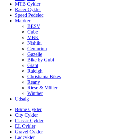
MTB Cykler
Racer Cykler
Speed Pedelec
Mærker
BESV
Cube
MBK
Nishiki
Centurion
Gazelle
Bike by Gubi
Giant
Raleigh
Christiania Bikes
Reany
Riese & Müller
Winther
Udsalg
Børne Cykler
City Cykler
Classic Cykler
EL Cykler
Gravel Cykler
Ladcykler