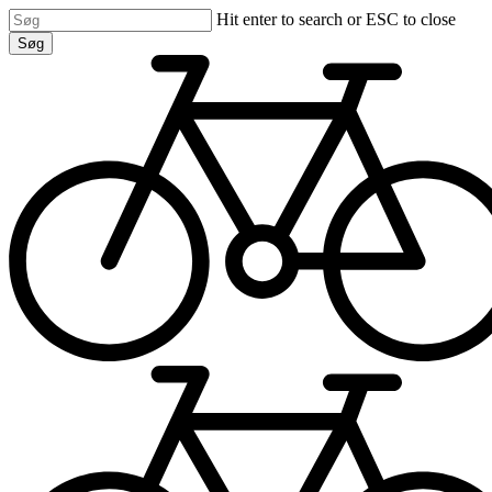
Skip
Hit enter to search or ESC to close
to
Søg
main
Close
content
Search