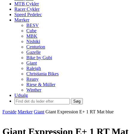
MTB Cykler
Racer Cykler
Speed Pedelec
Mærker
BESV
Cube
MBK
Nishiki
Centurion
Gazelle
Bike by Gubi
Giant
Raleigh
Christiania Bikes
Reany
Riese & Müller
Winther
Udsalg
Søg
Forside
Mærker
Giant
Giant Expression E+ 1 RT Mat blue
Giant Expression E+ 1 RT Mat