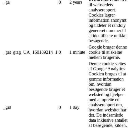
_ga
0
2 years
til webstedets
analyserapport.
Cookies lagrer
information anonymt
og tildeler et randoly
genereret nummer til
at identificere unikke
besøgende.
Google bruger denne
_gat_gtag_UA_160189214_1
0
1 minute
cookie til at skelne
mellem brugerne.
Denne cookie sættes
af Google Analytics.
Cookien bruges til at
gemme information
om, hvordan
besøgende bruger et
websted og hjælper
med at oprette en
analyserapport om,
_gid
0
1 day
hvordan websitet har
det. De indsamlede
data inklusive antallet
af besøgende, kilden,