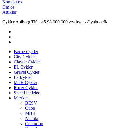
Kontakt os
Om os
Artikler
Cykler Aalborg
|
Tlf. +45 98 900 900
|
vestbyens@yahoo.dk
Børne Cykler
City Cykler
Classic Cykler
EL Cykler
Gravel Cykler
Ladcykler
MTB Cykler
Racer Cykler
Speed Pedelec
Mærker
BESV
Cube
MBK
Nishiki
Centurion