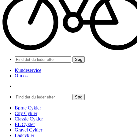
Søg
Kundeservice
Om os
search
Menu
Søg
search
Menu
Børne Cykler
City Cykler
Classic Cykler
EL Cykler
Gravel Cykler
Ladcykler