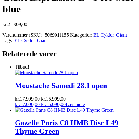
blue
kr.
21.999,00
Varenummer (SKU):
5069011155
Kategorier:
EL Cykler
,
Giant
Tags:
EL Cykler
,
Giant
Relaterede varer
Tilbud!
Moustache Samedi 28.1 open
Den
Den
kr.
17.999,00
kr.
15.999,00
oprindelige
Den
aktuelle
Den
kr.
17.999,00
kr.
15.999,00
Læs mere
pris
oprindelige
pris
aktuelle
var:
pris
er:
pris
kr.17.999,00.
var:
kr.15.999,00.
er:
Gazelle Paris C8 HMB Disc L49
kr.17.999,00.
kr.15.999,00.
Thyme Green