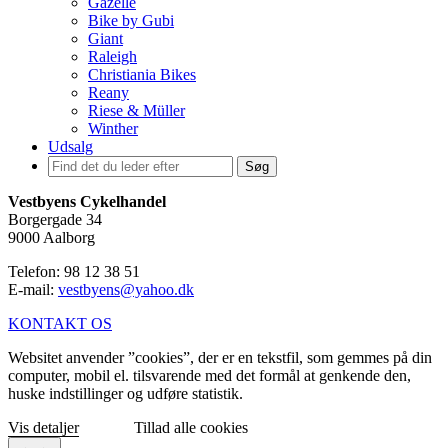
Gazelle
Bike by Gubi
Giant
Raleigh
Christiania Bikes
Reany
Riese & Müller
Winther
Udsalg
Søg
Vestbyens Cykelhandel
Borgergade 34
9000 Aalborg
Telefon: 98 12 38 51
E-mail:
vestbyens@yahoo.dk
KONTAKT OS
Websitet anvender ”cookies”, der er en tekstfil, som gemmes på din
computer, mobil el. tilsvarende med det formål at genkende den,
huske indstillinger og udføre statistik.
Vis detaljer
Tillad alle cookies