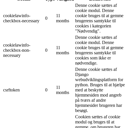
Denne cookie sættes af
cookie modul. Denne
cookielawinfo-
11
cookie bruges til at gemme
0
checkbox-necessary
months
brugerens samtykke til
cookies i kategorien
"Nødvendig".
Denne cookie sættes af
cookie modul. Denne
cookielawinfo-
11
cookie bruges til at gemme
checkbox-non-
0
months
brugerens samtykke til
necessary
cookies som ikke er
nødvendige.
Denne cookie sættes af
Django
webudviklingsplatform for
python. Bruges til at hjælpe
11
csrftoken
0
med at beskytte
months
hjemmesiden mod angreb
på tværs af andre
hjemmesider brugeren har
besøgt.
Cookien sættes af cookie
modul og bruges til at
gemme, om brugeren har