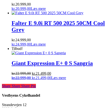
kr.
20.999,00
kr.
20.999,00
Læs mere
Falter E 9.0i RT 500 2025 50CM Cool
Grey
kr.
24.999,00
kr.
24.999,00
Læs mere
Tilbud!
Giant Expression E+ 0 S Sangria
Den
Den
kr.
22.999,00
kr.
21.499,00
oprindelige
Den
aktuelle
Den
kr.
22.999,00
kr.
21.499,00
Læs mere
pris
oprindelige
pris
aktuelle
Share
Share
Share
Share
Pin
var:
pris
er:
pris
kr.22.999,00.
var:
kr.21.499,00.
er:
kr.22.999,00.
kr.21.499,00.
Vestbyens Cykelhandel
Strandevejen 12