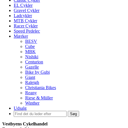
Classic Cykler
EL Cykler
Gravel Cykler
Ladcykler
MTB Cykler
Racer Cykler
Speed Pedelec
Mærker
BESV
Cube
MBK
Nishiki
Centurion
Gazelle
Bike by Gubi
Giant
Raleigh
Christiania Bikes
Reany
Riese & Müller
Winther
Udsalg
Søg
Vestbyens Cykelhandel