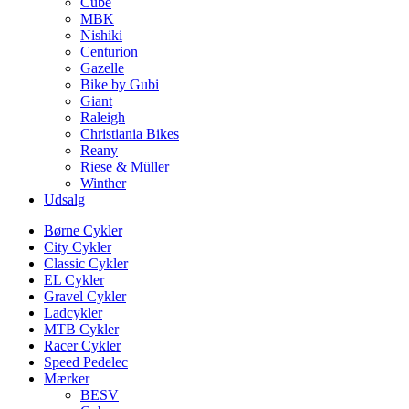
Cube
MBK
Nishiki
Centurion
Gazelle
Bike by Gubi
Giant
Raleigh
Christiania Bikes
Reany
Riese & Müller
Winther
Udsalg
Børne Cykler
City Cykler
Classic Cykler
EL Cykler
Gravel Cykler
Ladcykler
MTB Cykler
Racer Cykler
Speed Pedelec
Mærker
BESV