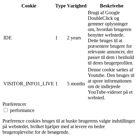
Cookie
Type
Varighed
Beskrivelse
Brugt af Google
DoubleClick og
gemmer oplysninger
om, hvordan brugeren
benytter webstede.
IDE
1
2 years
Dette bruges til at
præsentere brugere for
relevante annoncer, der
passer til dem i henhold
til deres brugerprofilen.
Denne cookie sættes af
Youtube. Den bruges til
at spore informationen
VISITOR_INFO1_LIVE
1
5 months
om de indlejrede
YouTube-videoer på et
websted.
Præferencer
performance
Præference cookies bruges til at huske brugerens valgte indstillinger
på webstedet, hvilket hjælper med at levere en bedre
brugeroplevelse for de besøgende.