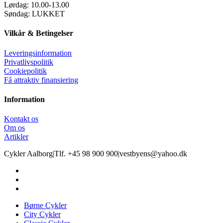
Lørdag:
10.00-13.00
Søndag:
LUKKET
Vilkår & Betingelser
Leveringsinformation
Privatlivspolitik
Cookiepolitik
Få attraktiv finansiering
Information
Kontakt os
Om os
Artikler
Cykler Aalborg
|
Tlf. +45 98 900 900
|
vestbyens@yahoo.dk
Børne Cykler
City Cykler