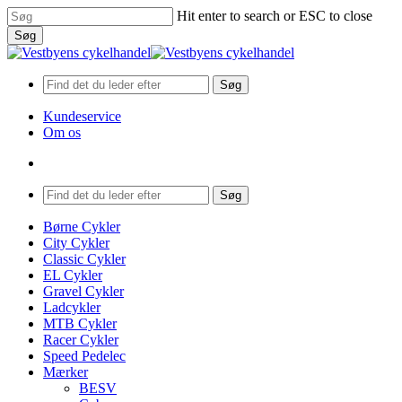
Skip
Hit enter to search or ESC to close
to
Søg
main
Close
content
Search
Søg
Kundeservice
Om os
search
Menu
Søg
search
Menu
Børne Cykler
City Cykler
Classic Cykler
EL Cykler
Gravel Cykler
Ladcykler
MTB Cykler
Racer Cykler
Speed Pedelec
Mærker
BESV