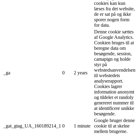
cookies kan kun
læses fra det website,
de er sat på og ikke
sporer nogen form
for data.
Denne cookie sættes
af Google Analytics.
Cookien bruges til at
beregne data om
besøgende, session,
camapign og holde
styr på
webstedsanvendelsen
_ga
0
2 years
til webstedets
analyserapport.
Cookies lagrer
information anonymt
og tildeler et randoly
genereret nummer til
at identificere unikke
besøgende.
Google bruger denne
_gat_gtag_UA_160189214_1
0
1 minute
cookie til at skelne
mellem brugerne.