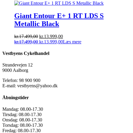
Giant Entour E+ 1 RT LDS S
Metallic Black
Den
Den
kr.
17.499,00
kr.
13.999,00
oprindelige
Den
aktuelle
Den
kr.
17.499,00
kr.
13.999,00
Læs mere
pris
oprindelige
pris
aktuelle
var:
pris
er:
pris
Vestbyens Cykelhandel
kr.17.499,00.
var:
kr.13.999,00.
er:
kr.17.499,00.
kr.13.999,00.
Strandevejen 12
9000 Aalborg
Telefon: 98 900 900
E-mail: vestbyens@yahoo.dk
Åbningstider
Mandag:
08.00-17.30
Tirsdag:
08.00-17.30
Onsdag:
08.00-17.30
Torsdag:
08.00-17.30
Fredag:
08.00-17.30