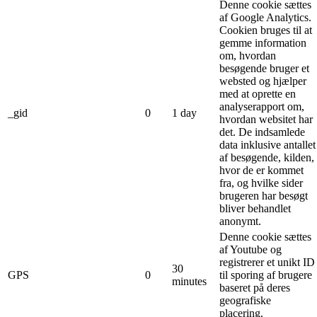
Denne cookie sættes
af Google Analytics.
Cookien bruges til at
gemme information
om, hvordan
besøgende bruger et
websted og hjælper
med at oprette en
analyserapport om,
_gid
0
1 day
hvordan websitet har
det. De indsamlede
data inklusive antallet
af besøgende, kilden,
hvor de er kommet
fra, og hvilke sider
brugeren har besøgt
bliver behandlet
anonymt.
Denne cookie sættes
af Youtube og
registrerer et unikt ID
30
GPS
0
til sporing af brugere
minutes
baseret på deres
geografiske
placering.