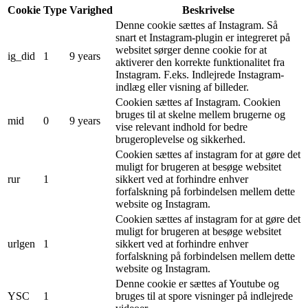
Cookie
Type
Varighed
Beskrivelse
Denne cookie sættes af Instagram. Så
snart et Instagram-plugin er integreret på
websitet sørger denne cookie for at
ig_did
1
9 years
aktiverer den korrekte funktionalitet fra
Instagram. F.eks. Indlejrede Instagram-
indlæg eller visning af billeder.
Cookien sættes af Instagram. Cookien
bruges til at skelne mellem brugerne og
mid
0
9 years
vise relevant indhold for bedre
brugeroplevelse og sikkerhed.
Cookien sættes af instagram for at gøre det
muligt for brugeren at besøge websitet
rur
1
sikkert ved at forhindre enhver
forfalskning på forbindelsen mellem dette
website og Instagram.
Cookien sættes af instagram for at gøre det
muligt for brugeren at besøge websitet
urlgen
1
sikkert ved at forhindre enhver
forfalskning på forbindelsen mellem dette
website og Instagram.
Denne cookie er sættes af Youtube og
YSC
1
bruges til at spore visninger på indlejrede