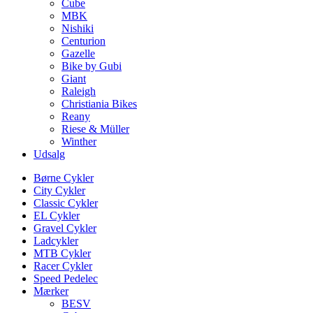
Cube
MBK
Nishiki
Centurion
Gazelle
Bike by Gubi
Giant
Raleigh
Christiania Bikes
Reany
Riese & Müller
Winther
Udsalg
Børne Cykler
City Cykler
Classic Cykler
EL Cykler
Gravel Cykler
Ladcykler
MTB Cykler
Racer Cykler
Speed Pedelec
Mærker
BESV