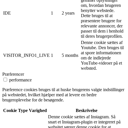
gemmer oplysninger
om, hvordan brugeren
benytter webstede.
IDE
1
2 years
Dette bruges til at
præsentere brugere for
relevante annoncer, der
passer til dem i henhold
til deres brugerprofilen.
Denne cookie sættes af
Youtube. Den bruges til
at spore informationen
VISITOR_INFO1_LIVE
1
5 months
om de indlejrede
YouTube-videoer på et
websted.
Præferencer
performance
Præference cookies bruges til at huske brugerens valgte indstillinger
på webstedet, hvilket hjælper med at levere en bedre
brugeroplevelse for de besøgende.
Cookie
Type
Varighed
Beskrivelse
Denne cookie sættes af Instagram. Så
snart et Instagram-plugin er integreret på
websitet sørger denne cookie for at