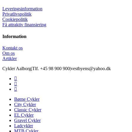
Leveringsinformation
Privatlivspolitik
Cookiepolitik
Få attraktiv finansiering
Information
Kontakt os
Om os
Artikler
Cykler Aalborg
|
Tlf. +45 98 900 900
|
vestbyens@yahoo.dk
Børne Cykler
City Cykler
Classic Cykler
EL Cykler
Gravel Cykler
Ladcykler
MTB Cykler