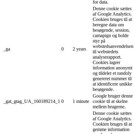
for data.
Denne cookie sættes
af Google Analytics.
Cookien bruges til at
beregne data om
besøgende, session,
camapign og holde
styr på
webstedsanvendelsen
_ga
0
2 years
til webstedets
analyserapport.
Cookies lagrer
information anonymt
og tildeler et randoly
genereret nummer til
at identificere unikke
besøgende.
Google bruger denne
_gat_gtag_UA_160189214_1
0
1 minute
cookie til at skelne
mellem brugerne.
Denne cookie sættes
af Google Analytics.
Cookien bruges til at
gemme information