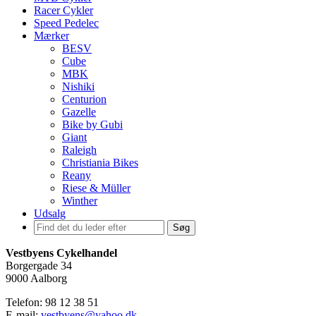
Racer Cykler
Speed Pedelec
Mærker
BESV
Cube
MBK
Nishiki
Centurion
Gazelle
Bike by Gubi
Giant
Raleigh
Christiania Bikes
Reany
Riese & Müller
Winther
Udsalg
Søg
Vestbyens Cykelhandel
Borgergade 34
9000 Aalborg
Telefon: 98 12 38 51
E-mail:
vestbyens@yahoo.dk