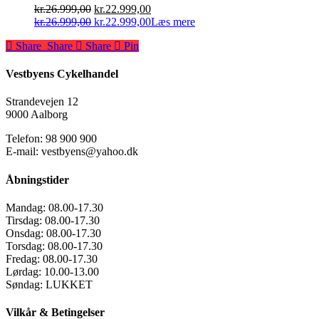
Den
Den
kr.
26.999,00
kr.
22.999,00
oprindelige
Den
aktuelle
Den
kr.
26.999,00
kr.
22.999,00
Læs mere
pris
oprindelige
pris
aktuelle
Share
Share
Share
Share
Pin
var:
pris
er:
pris
kr.26.999,00.
var:
kr.22.999,00.
er:
kr.26.999,00.
kr.22.999,00.
Vestbyens Cykelhandel
Strandevejen 12
9000 Aalborg
Telefon: 98 900 900
E-mail: vestbyens@yahoo.dk
Åbningstider
Mandag:
08.00-17.30
Tirsdag:
08.00-17.30
Onsdag:
08.00-17.30
Torsdag:
08.00-17.30
Fredag:
08.00-17.30
Lørdag:
10.00-13.00
Søndag:
LUKKET
Vilkår & Betingelser