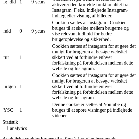
ig_did
1
9 years
aktiverer den korrekte funktionalitet fra
Instagram. F.eks. Indlejrede Instagram-
indlæg eller visning af billeder.
Cookien sættes af Instagram. Cookien
bruges til at skelne mellem brugerne og
mid
0
9 years
vise relevant indhold for bedre
brugeroplevelse og sikkerhed.
Cookien sættes af instagram for at gøre det
muligt for brugeren at besøge websitet
rur
1
sikkert ved at forhindre enhver
forfalskning på forbindelsen mellem dette
website og Instagram.
Cookien sættes af instagram for at gøre det
muligt for brugeren at besøge websitet
urlgen
1
sikkert ved at forhindre enhver
forfalskning på forbindelsen mellem dette
website og Instagram.
Denne cookie er sættes af Youtube og
YSC
1
bruges til at spore visninger på indlejrede
videoer.
Statistik
analytics
Analytiske cookies bruges til at forstå, hvordan besøgende