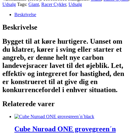
Udsalg
Tags:
Giant
,
Racer Cykler
,
Udsalg
var:
er:
kr.21.999,00.
kr.17.499,00.
Beskrivelse
Beskrivelse
Bygget til at køre hurtigere. Uanset om
du klatrer, kører i sving eller starter et
angreb, er denne helt nye carbon
landevejsracer lavet til det øjeblik. Let,
effektiv og integreret for hastighed, den
er konstrueret til at give dig en
konkurrencefordel i enhver situation.
Relaterede varer
Cube Nuroad ONE grovegreen´n