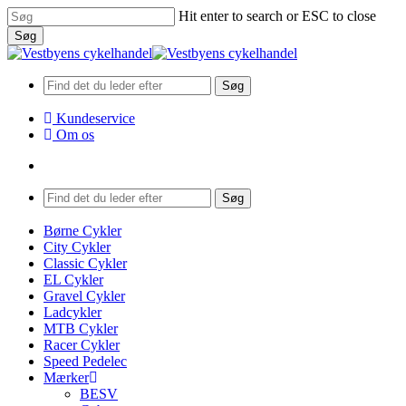
Skip
Hit enter to search or ESC to close
to
Søg
main
Close
content
Search
Søg
Kundeservice
Om os
search
Menu
Søg
search
Menu
Børne Cykler
City Cykler
Classic Cykler
EL Cykler
Gravel Cykler
Ladcykler
MTB Cykler
Racer Cykler
Speed Pedelec
Mærker
BESV