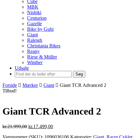
Cube
MBK
Nishiki
Centurion
Gazelle
Bike by Gubi
Giant
Raleigh
Christiania Bikes
Reany
Riese & Müller
Winther
Udsalg
Søg
Forside
Mærker
Giant
Giant TCR Advanced 2
Tilbud!
Giant TCR Advanced 2
Den
Den
kr.
21.999,00
kr.
17.499,00
oprindelige
aktuelle
Varenummer (SKU):
1096036106
Kategorier:
Giant
,
Racer Cykler
,
pris
pris