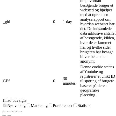
om, hvordan
besøgende bruger et
websted og hjælper
med at oprette en
analyserapport om,
_gid
0
1 day
hvordan websitet har
det. De indsamlede
data inklusive antallet
af besøgende, kilden,
hvor de er kommet
fra, og hvilke sider
brugeren har besøgt
bliver behandlet
anonymt.
Denne cookie sættes
af Youtube og
registrerer et unikt ID
30
GPS
0
til sporing af brugere
minutes
baseret på deres
geografiske
placering.
Tillad udvalgte
Nødvendig
Marketing
Præferencer
Statistik