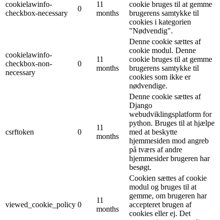
cookielawinfo-
11
cookie bruges til at gemme
0
checkbox-necessary
months
brugerens samtykke til
cookies i kategorien
"Nødvendig".
Denne cookie sættes af
cookie modul. Denne
cookielawinfo-
11
cookie bruges til at gemme
checkbox-non-
0
months
brugerens samtykke til
necessary
cookies som ikke er
nødvendige.
Denne cookie sættes af
Django
webudviklingsplatform for
python. Bruges til at hjælpe
11
csrftoken
0
med at beskytte
months
hjemmesiden mod angreb
på tværs af andre
hjemmesider brugeren har
besøgt.
Cookien sættes af cookie
modul og bruges til at
gemme, om brugeren har
11
viewed_cookie_policy
0
accepteret brugen af ​​
months
cookies eller ej. Det