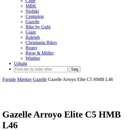
Cube
MBK
Nishiki
Centurion
Gazelle
Bike by Gubi
Giant
Raleigh
Christiania Bikes
Reany
Riese & Müller
Winther
Udsalg
Søg
Forside
Mærker
Gazelle
Gazelle Arroyo Elite C5 HMB L46
Gazelle Arroyo Elite C5 HMB
L46