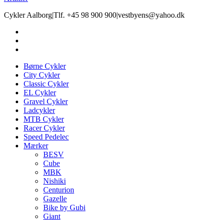
Cykler Aalborg
|
Tlf. +45 98 900 900
|
vestbyens@yahoo.dk
Børne Cykler
City Cykler
Classic Cykler
EL Cykler
Gravel Cykler
Ladcykler
MTB Cykler
Racer Cykler
Speed Pedelec
Mærker
BESV
Cube
MBK
Nishiki
Centurion
Gazelle
Bike by Gubi
Giant