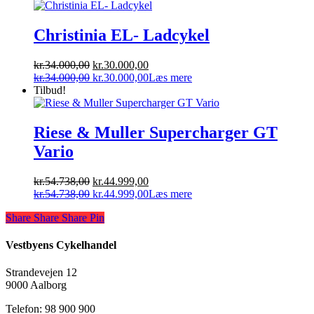
Christinia EL- Ladcykel
Den
Den
kr.
34.000,00
kr.
30.000,00
oprindelige
Den
aktuelle
Den
kr.
34.000,00
kr.
30.000,00
Læs mere
pris
oprindelige
pris
aktuelle
Tilbud!
var:
pris
er:
pris
kr.34.000,00.
var:
kr.30.000,00.
er:
kr.34.000,00.
kr.30.000,00.
Riese & Muller Supercharger GT
Vario
Den
Den
kr.
54.738,00
kr.
44.999,00
oprindelige
Den
aktuelle
Den
kr.
54.738,00
kr.
44.999,00
Læs mere
pris
oprindelige
pris
aktuelle
Share
Share
Share
Share
Pin
var:
pris
er:
pris
kr.54.738,00.
var:
kr.44.999,00.
er:
kr.54.738,00.
kr.44.999,00.
Vestbyens Cykelhandel
Strandevejen 12
9000 Aalborg
Telefon: 98 900 900