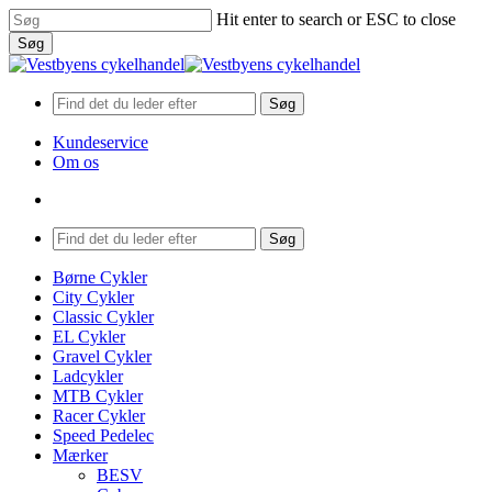
Skip
Hit enter to search or ESC to close
to
Søg
main
Close
content
Search
Søg
Kundeservice
Om os
search
Menu
Søg
search
Menu
Børne Cykler
City Cykler
Classic Cykler
EL Cykler
Gravel Cykler
Ladcykler
MTB Cykler
Racer Cykler
Speed Pedelec
Mærker
BESV