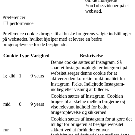
om de indlejrede
YouTube-videoer på et
websted.
Præferencer
performance
Præference cookies bruges til at huske brugerens valgte indstillinger
på webstedet, hvilket hjælper med at levere en bedre
brugeroplevelse for de besøgende.
Cookie
Type
Varighed
Beskrivelse
Denne cookie sættes af Instagram. Så
snart et Instagram-plugin er integreret på
websitet sørger denne cookie for at
ig_did
1
9 years
aktiverer den korrekte funktionalitet fra
Instagram. F.eks. Indlejrede Instagram-
indlæg eller visning af billeder.
Cookien sættes af Instagram. Cookien
bruges til at skelne mellem brugerne og
mid
0
9 years
vise relevant indhold for bedre
brugeroplevelse og sikkerhed.
Cookien sættes af instagram for at gøre det
muligt for brugeren at besøge websitet
rur
1
sikkert ved at forhindre enhver