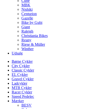
Cube
MBK
Nishiki
Centurion
Gazelle
Bike by Gubi
Giant
Raleigh
Christiania Bikes
Reany
Riese & Müller
Winther
Udsalg
Børne Cykler
City Cykler
Classic Cykler
EL Cykler
Gravel Cykler
Ladcykler
MTB Cykler
Racer Cykler
Speed Pedelec
Mærker
BESV