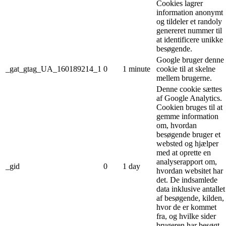
Cookies lagrer
information anonymt
og tildeler et randoly
genereret nummer til
at identificere unikke
besøgende.
Google bruger denne
_gat_gtag_UA_160189214_1
0
1 minute
cookie til at skelne
mellem brugerne.
Denne cookie sættes
af Google Analytics.
Cookien bruges til at
gemme information
om, hvordan
besøgende bruger et
websted og hjælper
med at oprette en
analyserapport om,
_gid
0
1 day
hvordan websitet har
det. De indsamlede
data inklusive antallet
af besøgende, kilden,
hvor de er kommet
fra, og hvilke sider
brugeren har besøgt