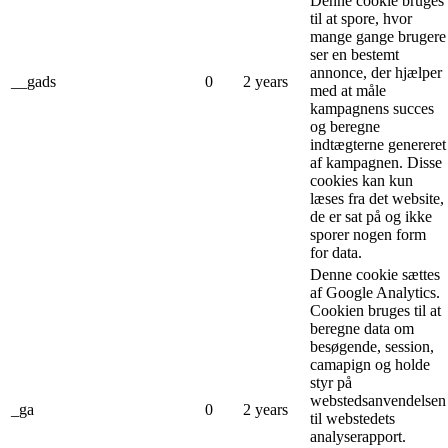
Denne cookie bruges
til at spore, hvor
mange gange brugere
ser en bestemt
annonce, der hjælper
__gads
0
2 years
med at måle
kampagnens succes
og beregne
indtægterne genereret
af kampagnen. Disse
cookies kan kun
læses fra det website,
de er sat på og ikke
sporer nogen form
for data.
Denne cookie sættes
af Google Analytics.
Cookien bruges til at
beregne data om
besøgende, session,
camapign og holde
styr på
webstedsanvendelsen
_ga
0
2 years
til webstedets
analyserapport.