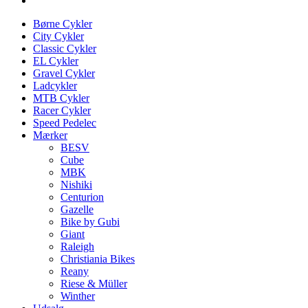
Børne Cykler
City Cykler
Classic Cykler
EL Cykler
Gravel Cykler
Ladcykler
MTB Cykler
Racer Cykler
Speed Pedelec
Mærker
BESV
Cube
MBK
Nishiki
Centurion
Gazelle
Bike by Gubi
Giant
Raleigh
Christiania Bikes
Reany
Riese & Müller
Winther