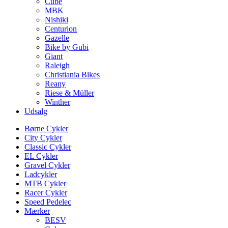
Cube
MBK
Nishiki
Centurion
Gazelle
Bike by Gubi
Giant
Raleigh
Christiania Bikes
Reany
Riese & Müller
Winther
Udsalg
Børne Cykler
City Cykler
Classic Cykler
EL Cykler
Gravel Cykler
Ladcykler
MTB Cykler
Racer Cykler
Speed Pedelec
Mærker
BESV