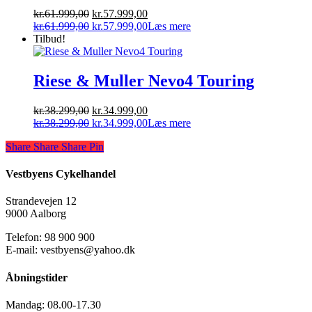
Den
Den
kr.
61.999,00
kr.
57.999,00
oprindelige
Den
aktuelle
Den
kr.
61.999,00
kr.
57.999,00
Læs mere
pris
oprindelige
pris
aktuelle
Tilbud!
var:
pris
er:
pris
kr.61.999,00.
var:
kr.57.999,00.
er:
kr.61.999,00.
kr.57.999,00.
Riese & Muller Nevo4 Touring
Den
Den
kr.
38.299,00
kr.
34.999,00
oprindelige
Den
aktuelle
Den
kr.
38.299,00
kr.
34.999,00
Læs mere
pris
oprindelige
pris
aktuelle
Share
Share
Share
Share
Pin
var:
pris
er:
pris
kr.38.299,00.
var:
kr.34.999,00.
er:
kr.38.299,00.
kr.34.999,00.
Vestbyens Cykelhandel
Strandevejen 12
9000 Aalborg
Telefon: 98 900 900
E-mail: vestbyens@yahoo.dk
Åbningstider
Mandag:
08.00-17.30