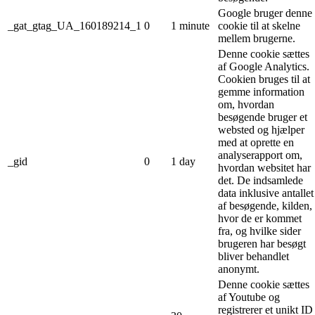
Google bruger denne
_gat_gtag_UA_160189214_1
0
1 minute
cookie til at skelne
mellem brugerne.
Denne cookie sættes
af Google Analytics.
Cookien bruges til at
gemme information
om, hvordan
besøgende bruger et
websted og hjælper
med at oprette en
analyserapport om,
_gid
0
1 day
hvordan websitet har
det. De indsamlede
data inklusive antallet
af besøgende, kilden,
hvor de er kommet
fra, og hvilke sider
brugeren har besøgt
bliver behandlet
anonymt.
Denne cookie sættes
af Youtube og
registrerer et unikt ID