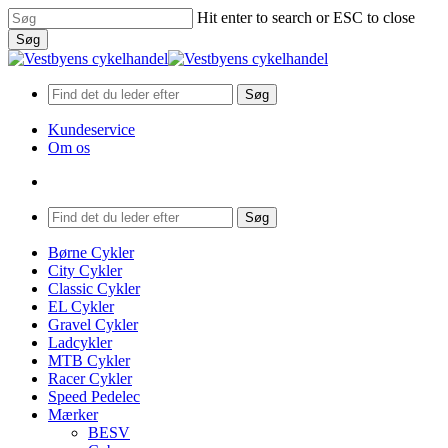
Skip
Hit enter to search or ESC to close
to
Søg
main
Close
content
Search
Søg
Kundeservice
Om os
search
Menu
Søg
search
Menu
Børne Cykler
City Cykler
Classic Cykler
EL Cykler
Gravel Cykler
Ladcykler
MTB Cykler
Racer Cykler
Speed Pedelec
Mærker
BESV