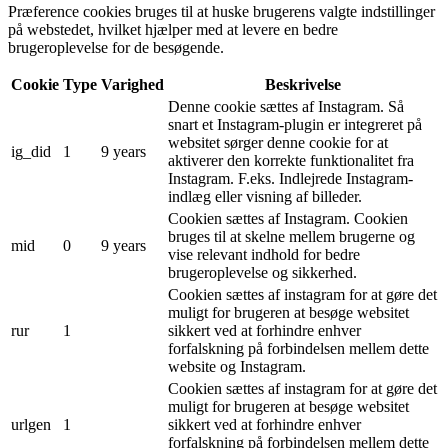
Præference cookies bruges til at huske brugerens valgte indstillinger
på webstedet, hvilket hjælper med at levere en bedre
brugeroplevelse for de besøgende.
Cookie
Type
Varighed
Beskrivelse
Denne cookie sættes af Instagram. Så
snart et Instagram-plugin er integreret på
websitet sørger denne cookie for at
ig_did
1
9 years
aktiverer den korrekte funktionalitet fra
Instagram. F.eks. Indlejrede Instagram-
indlæg eller visning af billeder.
Cookien sættes af Instagram. Cookien
bruges til at skelne mellem brugerne og
mid
0
9 years
vise relevant indhold for bedre
brugeroplevelse og sikkerhed.
Cookien sættes af instagram for at gøre det
muligt for brugeren at besøge websitet
rur
1
sikkert ved at forhindre enhver
forfalskning på forbindelsen mellem dette
website og Instagram.
Cookien sættes af instagram for at gøre det
muligt for brugeren at besøge websitet
urlgen
1
sikkert ved at forhindre enhver
forfalskning på forbindelsen mellem dette