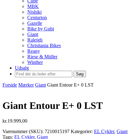
Cube
MBK
Nishiki
Centurion
Gazelle
Bike by Gubi
Giant
Raleigh
Christiania Bikes
Reany
Riese & Müller
Winther
Udsalg
Søg
Forside
Mærker
Giant
Giant Entour E+ 0 LST
Giant Entour E+ 0 LST
kr.
19.999,00
Varenummer (SKU):
7210015197
Kategorier:
EL Cykler
,
Giant
Tags:
EL Cykler
,
Giant