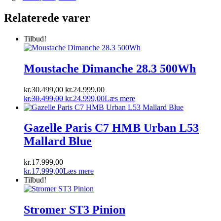
Relaterede varer
Tilbud!
Moustache Dimanche 28.3 500Wh
Den
Den
kr.
30.499,00
kr.
24.999,00
oprindelige
Den
aktuelle
Den
kr.
30.499,00
kr.
24.999,00
Læs mere
pris
oprindelige
pris
aktuelle
var:
pris
er:
pris
kr.30.499,00.
var:
kr.24.999,00.
er:
Gazelle Paris C7 HMB Urban L53
kr.30.499,00.
kr.24.999,00.
Mallard Blue
kr.
17.999,00
kr.
17.999,00
Læs mere
Tilbud!
Stromer ST3 Pinion