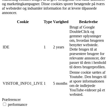
og marketingkampagner. Disse cookies sporer besøgende på tværs
af websteder og indsamler information for at levere tilpassede
annoncer.
Cookie
Type
Varighed
Beskrivelse
Brugt af Google
DoubleClick og
gemmer oplysninger
om, hvordan brugeren
benytter webstede.
IDE
1
2 years
Dette bruges til at
præsentere brugere for
relevante annoncer, der
passer til dem i henhold
til deres brugerprofilen.
Denne cookie sættes af
Youtube. Den bruges til
at spore informationen
VISITOR_INFO1_LIVE
1
5 months
om de indlejrede
YouTube-videoer på et
websted.
Præferencer
performance