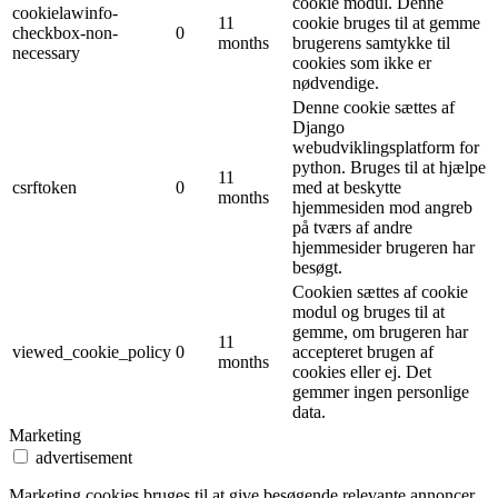
cookie modul. Denne
cookielawinfo-
11
cookie bruges til at gemme
checkbox-non-
0
months
brugerens samtykke til
necessary
cookies som ikke er
nødvendige.
Denne cookie sættes af
Django
webudviklingsplatform for
python. Bruges til at hjælpe
11
csrftoken
0
med at beskytte
months
hjemmesiden mod angreb
på tværs af andre
hjemmesider brugeren har
besøgt.
Cookien sættes af cookie
modul og bruges til at
gemme, om brugeren har
11
viewed_cookie_policy
0
accepteret brugen af ​​
months
cookies eller ej. Det
gemmer ingen personlige
data.
Marketing
advertisement
Marketing cookies bruges til at give besøgende relevante annoncer