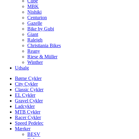
Cube
MBK
Nishiki
Centurion
Gazelle
Bike by Gubi
Giant
Raleigh
Christiania Bikes
Reany
Riese & Müller
Winther
Udsalg
Børne Cykler
City Cykler
Classic Cykler
EL Cykler
Gravel Cykler
Ladcykler
MTB Cykler
Racer Cykler
Speed Pedelec
Mærker
BESV