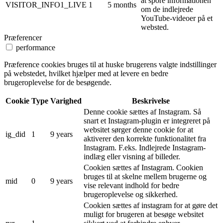
at spore informationen
VISITOR_INFO1_LIVE
1
5 months
om de indlejrede
YouTube-videoer på et
websted.
Præferencer
performance
Præference cookies bruges til at huske brugerens valgte indstillinger
på webstedet, hvilket hjælper med at levere en bedre
brugeroplevelse for de besøgende.
Cookie
Type
Varighed
Beskrivelse
Denne cookie sættes af Instagram. Så
snart et Instagram-plugin er integreret på
websitet sørger denne cookie for at
ig_did
1
9 years
aktiverer den korrekte funktionalitet fra
Instagram. F.eks. Indlejrede Instagram-
indlæg eller visning af billeder.
Cookien sættes af Instagram. Cookien
bruges til at skelne mellem brugerne og
mid
0
9 years
vise relevant indhold for bedre
brugeroplevelse og sikkerhed.
Cookien sættes af instagram for at gøre det
muligt for brugeren at besøge websitet