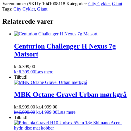
Varenummer (SKU):
1041008118
Kategorier:
City Cykler
,
Giant
Tags:
City Cykler
,
Giant
Relaterede varer
Centurion Challenger H Nexus 7g
Matsort
kr.
6.399,00
kr.
6.399,00
Læs mere
Tilbud!
MBK Octane Gravel Urban mørkgrå
Den
Den
kr.
6.999,00
kr.
4.999,00
oprindelige
Den
aktuelle
Den
kr.
6.999,00
kr.
4.999,00
Læs mere
pris
oprindelige
pris
aktuelle
Tilbud!
var:
pris
er:
pris
kr.6.999,00.
var:
kr.4.999,00.
er: