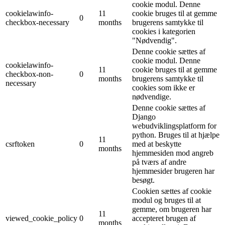
cookie modul. Denne
cookielawinfo-
11
cookie bruges til at gemme
0
checkbox-necessary
months
brugerens samtykke til
cookies i kategorien
"Nødvendig".
Denne cookie sættes af
cookie modul. Denne
cookielawinfo-
11
cookie bruges til at gemme
checkbox-non-
0
months
brugerens samtykke til
necessary
cookies som ikke er
nødvendige.
Denne cookie sættes af
Django
webudviklingsplatform for
python. Bruges til at hjælpe
11
csrftoken
0
med at beskytte
months
hjemmesiden mod angreb
på tværs af andre
hjemmesider brugeren har
besøgt.
Cookien sættes af cookie
modul og bruges til at
gemme, om brugeren har
11
viewed_cookie_policy
0
accepteret brugen af ​​
months