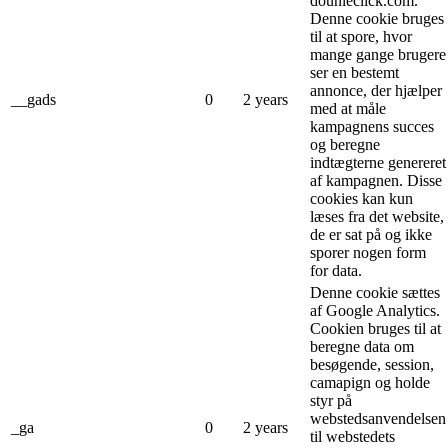
dounleclick.com.
Denne cookie bruges
til at spore, hvor
mange gange brugere
ser en bestemt
annonce, der hjælper
__gads
0
2 years
med at måle
kampagnens succes
og beregne
indtægterne genereret
af kampagnen. Disse
cookies kan kun
læses fra det website,
de er sat på og ikke
sporer nogen form
for data.
Denne cookie sættes
af Google Analytics.
Cookien bruges til at
beregne data om
besøgende, session,
camapign og holde
styr på
webstedsanvendelsen
_ga
0
2 years
til webstedets