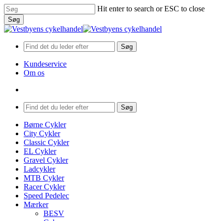
Skip
Hit enter to search or ESC to close
to
Søg
main
Close
content
Search
Søg
Kundeservice
Om os
search
Menu
Søg
search
Menu
Børne Cykler
City Cykler
Classic Cykler
EL Cykler
Gravel Cykler
Ladcykler
MTB Cykler
Racer Cykler
Speed Pedelec
Mærker
BESV