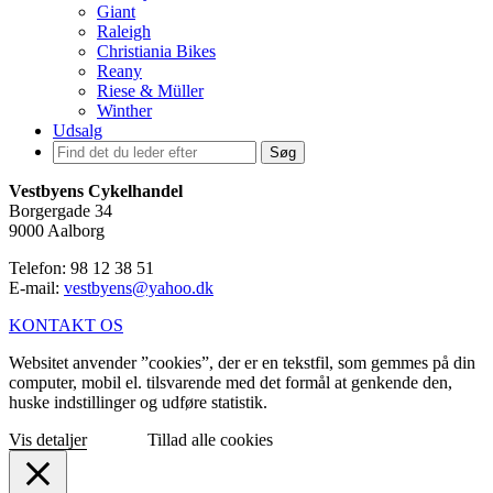
Giant
Raleigh
Christiania Bikes
Reany
Riese & Müller
Winther
Udsalg
Søg
Vestbyens Cykelhandel
Borgergade 34
9000 Aalborg
Telefon: 98 12 38 51
E-mail:
vestbyens@yahoo.dk
KONTAKT OS
Websitet anvender ”cookies”, der er en tekstfil, som gemmes på din
computer, mobil el. tilsvarende med det formål at genkende den,
huske indstillinger og udføre statistik.
Vis detaljer
Tillad alle cookies