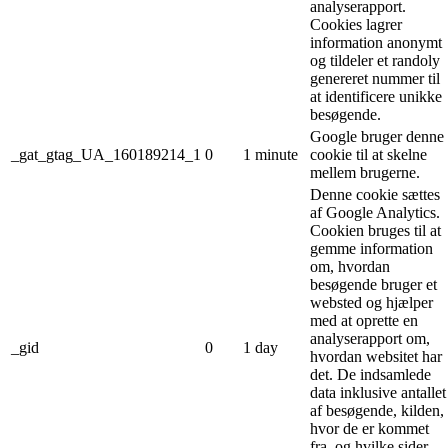
analyserapport.
Cookies lagrer
information anonymt
og tildeler et randoly
genereret nummer til
at identificere unikke
besøgende.
Google bruger denne
_gat_gtag_UA_160189214_1
0
1 minute
cookie til at skelne
mellem brugerne.
Denne cookie sættes
af Google Analytics.
Cookien bruges til at
gemme information
om, hvordan
besøgende bruger et
websted og hjælper
med at oprette en
analyserapport om,
_gid
0
1 day
hvordan websitet har
det. De indsamlede
data inklusive antallet
af besøgende, kilden,
hvor de er kommet
fra, og hvilke sider