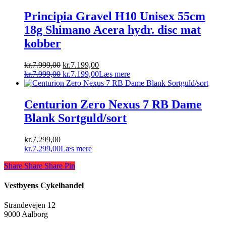
kr.6.999,00.
kr.4.999,00.
Principia Gravel H10 Unisex 55cm
18g Shimano Acera hydr. disc mat
kobber
Den
Den
kr.
7.999,00
kr.
7.199,00
oprindelige
Den
aktuelle
Den
kr.
7.999,00
kr.
7.199,00
Læs mere
pris
oprindelige
pris
aktuelle
var:
pris
er:
pris
kr.7.999,00.
var:
kr.7.199,00.
er:
Centurion Zero Nexus 7 RB Dame
kr.7.999,00.
kr.7.199,00.
Blank Sortguld/sort
kr.
7.299,00
kr.
7.299,00
Læs mere
Share
Share
Share
Share
Pin
Vestbyens Cykelhandel
Strandevejen 12
9000 Aalborg