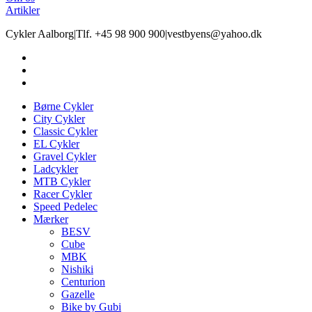
Artikler
Cykler Aalborg
|
Tlf. +45 98 900 900
|
vestbyens@yahoo.dk
Børne Cykler
City Cykler
Classic Cykler
EL Cykler
Gravel Cykler
Ladcykler
MTB Cykler
Racer Cykler
Speed Pedelec
Mærker
BESV
Cube
MBK
Nishiki
Centurion
Gazelle
Bike by Gubi