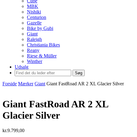
Cube
MBK
Nishiki
Centurion
Gazelle
Bike by Gubi
Giant
Raleigh
Christiania Bikes
Reany
Riese & Müller
Winther
Udsalg
Søg
Forside
Mærker
Giant
Giant FastRoad AR 2 XL Glacier Silver
Giant FastRoad AR 2 XL
Glacier Silver
kr.
9.799,00