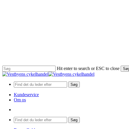
Hit enter to search or ESC to close
Sø
Close
Search
Søg
Kundeservice
Om os
search
Menu
Søg