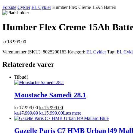
Forside
Cykler
EL Cykler
Humber Flex Creme 15Ah Batteri
Humber Flex Creme 15Ah Batte
kr.
18.999,00
Varenummer (SKU):
8025200163
Kategori:
EL Cykler
Tag:
EL Cykl
Relaterede varer
Tilbud!
Moustache Samedi 28.1
Den
Den
kr.
17.999,00
kr.
15.999,00
oprindelige
Den
aktuelle
Den
kr.
17.999,00
kr.
15.999,00
Læs mere
pris
oprindelige
pris
aktuelle
var:
pris
er:
pris
kr.17.999,00.
var:
kr.15.999,00.
er:
Gazelle Paris C7 HMB Urban l49 Mall