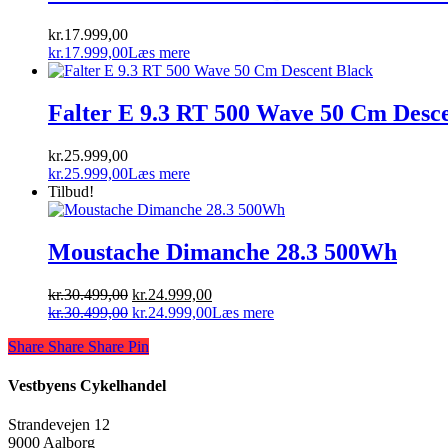
kr.17.999,00.
kr.15.999,00.
kr.
17.999,00
kr.
17.999,00
Læs mere
Falter E 9.3 RT 500 Wave 50 Cm Desc
kr.
25.999,00
kr.
25.999,00
Læs mere
Tilbud!
Moustache Dimanche 28.3 500Wh
Den
Den
kr.
30.499,00
kr.
24.999,00
oprindelige
Den
aktuelle
Den
kr.
30.499,00
kr.
24.999,00
Læs mere
pris
oprindelige
pris
aktuelle
Share
Share
Share
Share
Pin
var:
pris
er:
pris
kr.30.499,00.
var:
kr.24.999,00.
er:
kr.30.499,00.
kr.24.999,00.
Vestbyens Cykelhandel
Strandevejen 12
9000 Aalborg