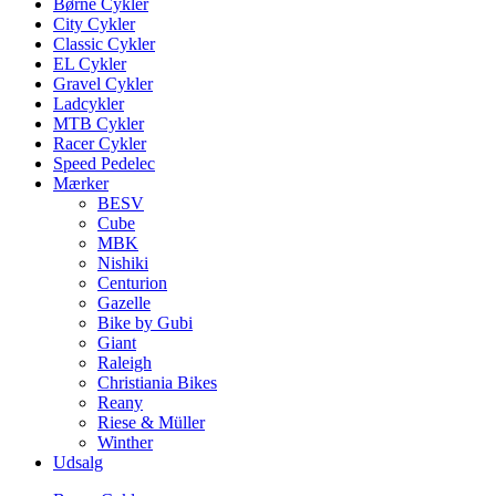
search
Menu
Børne Cykler
City Cykler
Classic Cykler
EL Cykler
Gravel Cykler
Ladcykler
MTB Cykler
Racer Cykler
Speed Pedelec
Mærker
BESV
Cube
MBK
Nishiki
Centurion
Gazelle
Bike by Gubi
Giant
Raleigh
Christiania Bikes
Reany
Riese & Müller
Winther
Udsalg