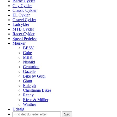
Børne Cykler
City Cykler
Classic Cykler
EL Cykler
Gravel Cykler
Ladcykler
MTB Cykler
Racer Cykler
Speed Pedelec
Mærker
BESV
Cube
MBK
Nishiki
Centurion
Gazelle
Bike by Gubi
Giant
Raleigh
Christiania Bikes
Reany
Riese & Müller
Winther
Udsalg
Søg