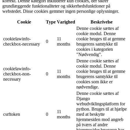
korrekt. Denne kategori inkluderer kun cookies, der sikrer
grundlæggende funktionaliteter og sikkerhedsfunktioner på
webstedet. Disse cookies gemmer ingen personlige oplysninger.
Cookie
Type
Varighed
Beskrivelse
Denne cookie sættes af
cookie modul. Denne
cookielawinfo-
11
cookie bruges til at gemme
0
checkbox-necessary
months
brugerens samtykke til
cookies i kategorien
"Nødvendig".
Denne cookie sættes af
cookie modul. Denne
cookielawinfo-
11
cookie bruges til at gemme
checkbox-non-
0
months
brugerens samtykke til
necessary
cookies som ikke er
nødvendige.
Denne cookie sættes af
Django
webudviklingsplatform for
python. Bruges til at hjælpe
11
csrftoken
0
med at beskytte
months
hjemmesiden mod angreb
på tværs af andre
hjemmesider brugeren har