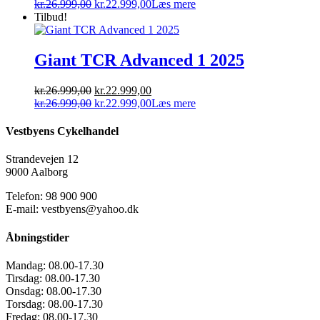
oprindelige
Den
aktuelle
Den
kr.
26.999,00
kr.
22.999,00
Læs mere
pris
oprindelige
pris
aktuelle
Tilbud!
var:
pris
er:
pris
kr.26.999,00.
var:
kr.22.999,00.
er:
kr.26.999,00.
kr.22.999,00.
Giant TCR Advanced 1 2025
Den
Den
kr.
26.999,00
kr.
22.999,00
oprindelige
Den
aktuelle
Den
kr.
26.999,00
kr.
22.999,00
Læs mere
pris
oprindelige
pris
aktuelle
var:
pris
er:
pris
Vestbyens Cykelhandel
kr.26.999,00.
var:
kr.22.999,00.
er:
kr.26.999,00.
kr.22.999,00.
Strandevejen 12
9000 Aalborg
Telefon: 98 900 900
E-mail: vestbyens@yahoo.dk
Åbningstider
Mandag:
08.00-17.30
Tirsdag:
08.00-17.30
Onsdag:
08.00-17.30
Torsdag:
08.00-17.30
Fredag:
08.00-17.30