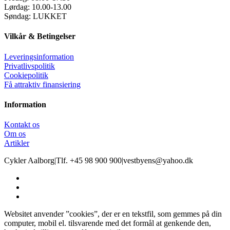
Lørdag:
10.00-13.00
Søndag:
LUKKET
Vilkår & Betingelser
Leveringsinformation
Privatlivspolitik
Cookiepolitik
Få attraktiv finansiering
Information
Kontakt os
Om os
Artikler
Cykler Aalborg
|
Tlf. +45 98 900 900
|
vestbyens@yahoo.dk
Websitet anvender ”cookies”, der er en tekstfil, som gemmes på din
computer, mobil el. tilsvarende med det formål at genkende den,