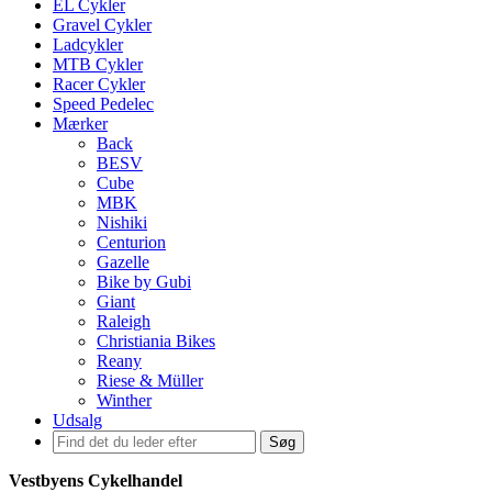
EL Cykler
Gravel Cykler
Ladcykler
MTB Cykler
Racer Cykler
Speed Pedelec
Mærker
Back
BESV
Cube
MBK
Nishiki
Centurion
Gazelle
Bike by Gubi
Giant
Raleigh
Christiania Bikes
Reany
Riese & Müller
Winther
Udsalg
Søg
Vestbyens Cykelhandel