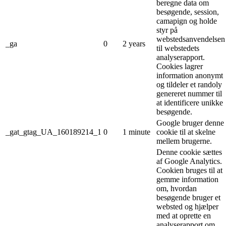
beregne data om
besøgende, session,
camapign og holde
styr på
webstedsanvendelsen
_ga
0
2 years
til webstedets
analyserapport.
Cookies lagrer
information anonymt
og tildeler et randoly
genereret nummer til
at identificere unikke
besøgende.
Google bruger denne
_gat_gtag_UA_160189214_1
0
1 minute
cookie til at skelne
mellem brugerne.
Denne cookie sættes
af Google Analytics.
Cookien bruges til at
gemme information
om, hvordan
besøgende bruger et
websted og hjælper
med at oprette en
analyserapport om,