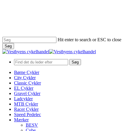
Hit enter to search or ESC to close
Søg
Close
Search
Søg
search
Menu
Børne Cykler
City Cykler
Classic Cykler
EL Cykler
Gravel Cykler
Ladcykler
MTB Cykler
Racer Cykler
Speed Pedelec
Mærker
BESV
Cube