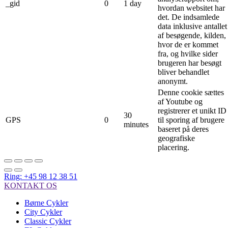
_gid
0
1 day
hvordan websitet har
det. De indsamlede
data inklusive antallet
af besøgende, kilden,
hvor de er kommet
fra, og hvilke sider
brugeren har besøgt
bliver behandlet
anonymt.
Denne cookie sættes
af Youtube og
registrerer et unikt ID
30
GPS
0
til sporing af brugere
minutes
baseret på deres
geografiske
placering.
Ring: +45 98 12 38 51
KONTAKT OS
Børne Cykler
City Cykler
Classic Cykler