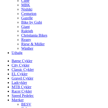
Cube
MBK
Nishiki
Centurion
Gazelle
Bike by Gubi
Giant
Raleigh
Christiania Bikes
Reany
Riese & Müller
Winther
Udsalg
Børne Cykler
City Cykler
Classic Cykler
EL Cykler
Gravel Cykler
Ladcykler
MTB Cykler
Racer Cykler
Speed Pedelec
Mærker
BESV