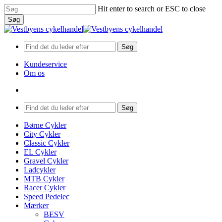
Skip
Hit enter to search or ESC to close
to
Søg
main
Close
content
Search
Søg
Kundeservice
Om os
search
Menu
Søg
search
Menu
Børne Cykler
City Cykler
Classic Cykler
EL Cykler
Gravel Cykler
Ladcykler
MTB Cykler
Racer Cykler
Speed Pedelec
Mærker
BESV