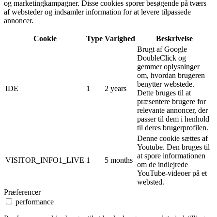
og marketingkampagner. Disse cookies sporer besøgende på tværs
af websteder og indsamler information for at levere tilpassede
annoncer.
Cookie
Type
Varighed
Beskrivelse
Brugt af Google
DoubleClick og
gemmer oplysninger
om, hvordan brugeren
benytter webstede.
IDE
1
2 years
Dette bruges til at
præsentere brugere for
relevante annoncer, der
passer til dem i henhold
til deres brugerprofilen.
Denne cookie sættes af
Youtube. Den bruges til
at spore informationen
VISITOR_INFO1_LIVE
1
5 months
om de indlejrede
YouTube-videoer på et
websted.
Præferencer
performance