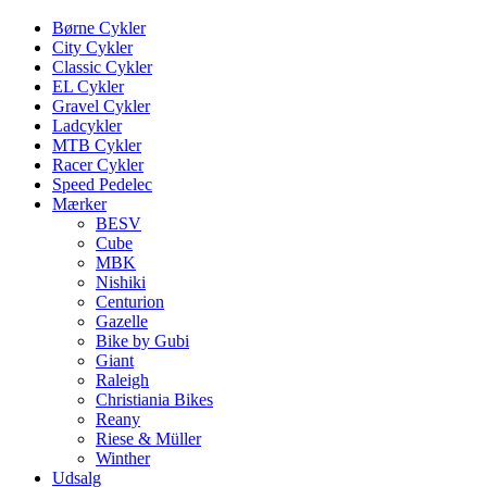
Børne Cykler
City Cykler
Classic Cykler
EL Cykler
Gravel Cykler
Ladcykler
MTB Cykler
Racer Cykler
Speed Pedelec
Mærker
BESV
Cube
MBK
Nishiki
Centurion
Gazelle
Bike by Gubi
Giant
Raleigh
Christiania Bikes
Reany
Riese & Müller
Winther
Udsalg