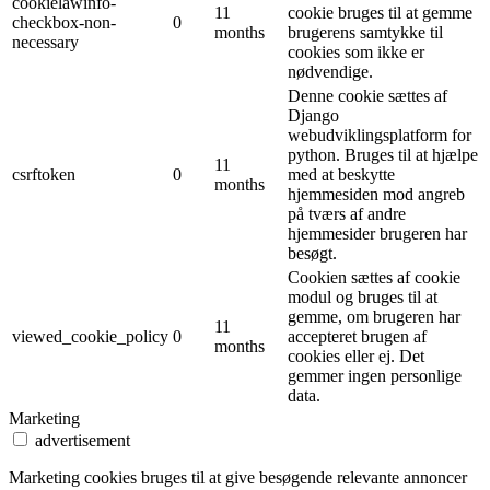
cookielawinfo-
11
cookie bruges til at gemme
checkbox-non-
0
months
brugerens samtykke til
necessary
cookies som ikke er
nødvendige.
Denne cookie sættes af
Django
webudviklingsplatform for
python. Bruges til at hjælpe
11
csrftoken
0
med at beskytte
months
hjemmesiden mod angreb
på tværs af andre
hjemmesider brugeren har
besøgt.
Cookien sættes af cookie
modul og bruges til at
gemme, om brugeren har
11
viewed_cookie_policy
0
accepteret brugen af ​​
months
cookies eller ej. Det
gemmer ingen personlige
data.
Marketing
advertisement
Marketing cookies bruges til at give besøgende relevante annoncer