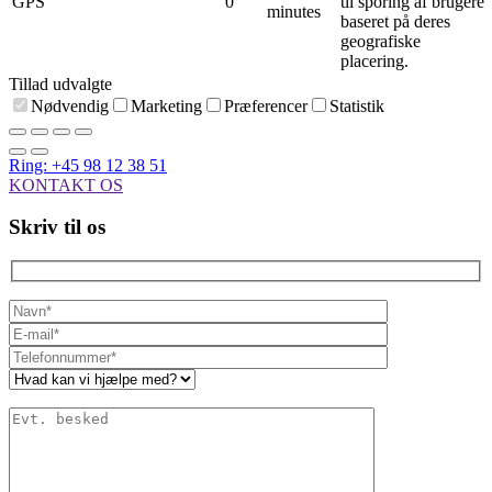
GPS
0
til sporing af brugere
minutes
baseret på deres
geografiske
placering.
Tillad udvalgte
Nødvendig
Marketing
Præferencer
Statistik
Ring: +45 98 12 38 51
KONTAKT OS
Skriv til os