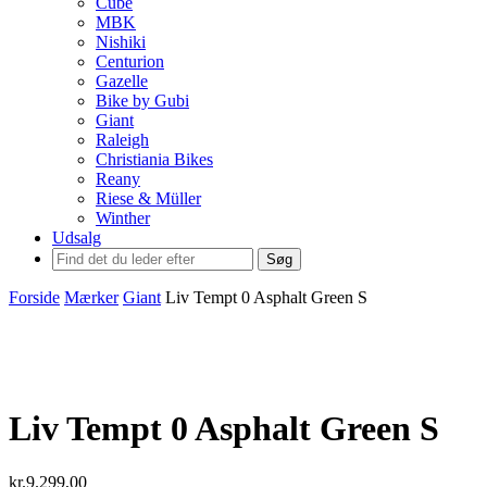
Cube
MBK
Nishiki
Centurion
Gazelle
Bike by Gubi
Giant
Raleigh
Christiania Bikes
Reany
Riese & Müller
Winther
Udsalg
Søg
Forside
Mærker
Giant
Liv Tempt 0 Asphalt Green S
Liv Tempt 0 Asphalt Green S
kr.
9.299,00