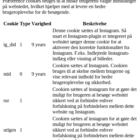
Præference cookies bruges til at huske brugerens valgte indstillinger
på webstedet, hvilket hjælper med at levere en bedre
brugeroplevelse for de besøgende.
Cookie
Type
Varighed
Beskrivelse
Denne cookie sættes af Instagram. Så
snart et Instagram-plugin er integreret på
websitet sørger denne cookie for at
ig_did
1
9 years
aktiverer den korrekte funktionalitet fra
Instagram. F.eks. Indlejrede Instagram-
indlæg eller visning af billeder.
Cookien sættes af Instagram. Cookien
bruges til at skelne mellem brugerne og
mid
0
9 years
vise relevant indhold for bedre
brugeroplevelse og sikkerhed.
Cookien sættes af instagram for at gøre det
muligt for brugeren at besøge websitet
rur
1
sikkert ved at forhindre enhver
forfalskning på forbindelsen mellem dette
website og Instagram.
Cookien sættes af instagram for at gøre det
muligt for brugeren at besøge websitet
urlgen
1
sikkert ved at forhindre enhver
forfalskning på forbindelsen mellem dette