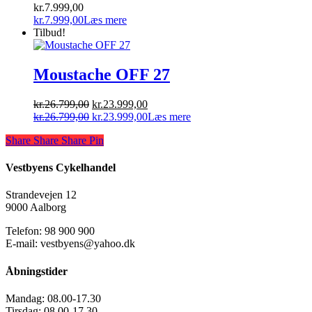
kr.
7.999,00
kr.
7.999,00
Læs mere
Tilbud!
Moustache OFF 27
Den
Den
kr.
26.799,00
kr.
23.999,00
oprindelige
Den
aktuelle
Den
kr.
26.799,00
kr.
23.999,00
Læs mere
pris
oprindelige
pris
aktuelle
Share
Share
Share
Share
Pin
var:
pris
er:
pris
kr.26.799,00.
var:
kr.23.999,00.
er:
kr.26.799,00.
kr.23.999,00.
Vestbyens Cykelhandel
Strandevejen 12
9000 Aalborg
Telefon: 98 900 900
E-mail: vestbyens@yahoo.dk
Åbningstider
Mandag:
08.00-17.30
Tirsdag:
08.00-17.30