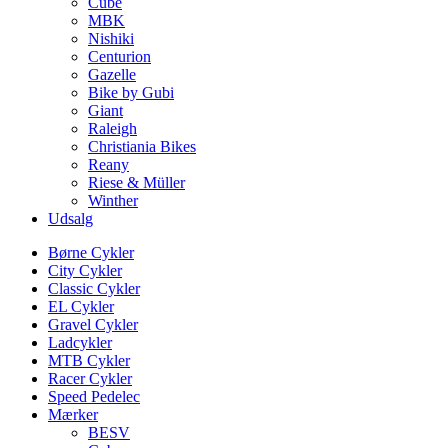
Cube
MBK
Nishiki
Centurion
Gazelle
Bike by Gubi
Giant
Raleigh
Christiania Bikes
Reany
Riese & Müller
Winther
Udsalg
Børne Cykler
City Cykler
Classic Cykler
EL Cykler
Gravel Cykler
Ladcykler
MTB Cykler
Racer Cykler
Speed Pedelec
Mærker
BESV