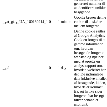
genereret nummer til
at identificere unikke
besøgende.
Google bruger denne
_gat_gtag_UA_160189214_1
0
1 minute
cookie til at skelne
mellem brugerne.
Denne cookie sættes
af Google Analytics.
Cookien bruges til at
gemme information
om, hvordan
besøgende bruger et
websted og hjælper
med at oprette en
analyserapport om,
_gid
0
1 day
hvordan websitet har
det. De indsamlede
data inklusive antallet
af besøgende, kilden,
hvor de er kommet
fra, og hvilke sider
brugeren har besøgt
bliver behandlet
anonymt.