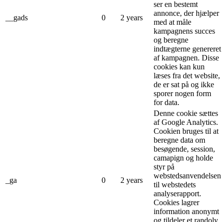
ser en bestemt
annonce, der hjælper
__gads
0
2 years
med at måle
kampagnens succes
og beregne
indtægterne genereret
af kampagnen. Disse
cookies kan kun
læses fra det website,
de er sat på og ikke
sporer nogen form
for data.
Denne cookie sættes
af Google Analytics.
Cookien bruges til at
beregne data om
besøgende, session,
camapign og holde
styr på
webstedsanvendelsen
_ga
0
2 years
til webstedets
analyserapport.
Cookies lagrer
information anonymt
og tildeler et randoly