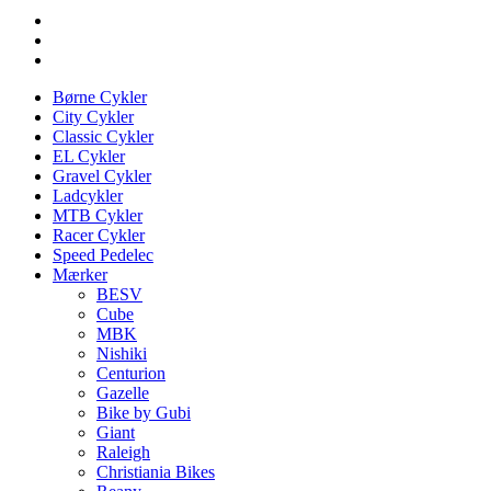
Børne Cykler
City Cykler
Classic Cykler
EL Cykler
Gravel Cykler
Ladcykler
MTB Cykler
Racer Cykler
Speed Pedelec
Mærker
BESV
Cube
MBK
Nishiki
Centurion
Gazelle
Bike by Gubi
Giant
Raleigh
Christiania Bikes