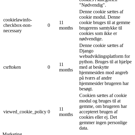
"Nødvendig".
Denne cookie sættes af
cookie modul. Denne
cookielawinfo-
11
cookie bruges til at gemme
checkbox-non-
0
months
brugerens samtykke til
necessary
cookies som ikke er
nødvendige.
Denne cookie sættes af
Django
webudviklingsplatform for
python. Bruges til at hjælpe
11
csrftoken
0
med at beskytte
months
hjemmesiden mod angreb
på tværs af andre
hjemmesider brugeren har
besøgt.
Cookien sættes af cookie
modul og bruges til at
gemme, om brugeren har
11
viewed_cookie_policy
0
accepteret brugen af ​​
months
cookies eller ej. Det
gemmer ingen personlige
data.
Marketing