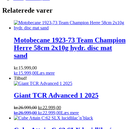
Relaterede varer
Motobecane 1923-73 Team Champion
Herre 58cm 2x10g hydr. disc mat
sand
kr.
15.999,00
kr.
15.999,00
Læs mere
Tilbud!
Giant TCR Advanced 1 2025
Den
Den
kr.
26.999,00
kr.
22.999,00
oprindelige
Den
aktuelle
Den
kr.
26.999,00
kr.
22.999,00
Læs mere
pris
oprindelige
pris
aktuelle
var:
pris
er:
pris
kr.26.999,00.
var:
kr.22.999,00.
er: