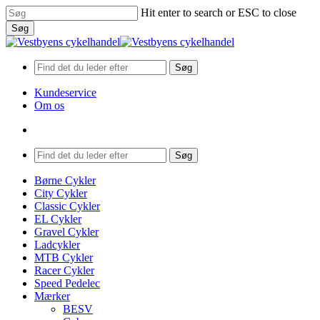
Skip
Hit enter to search or ESC to close
to
Søg
main
Close
content
Search
Søg
Kundeservice
Om os
search
Menu
Søg
search
Menu
Børne Cykler
City Cykler
Classic Cykler
EL Cykler
Gravel Cykler
Ladcykler
MTB Cykler
Racer Cykler
Speed Pedelec
Mærker
BESV